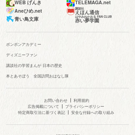
WEB げんき
TELEMAGA.net
講談社
Aneひめ.net
えほん通信
はやみねかおる FAN CLUB
青い鳥文庫
赤い夢学園
ボンボンアカデミー
ディズニーファン
講談社の学習まんが 日本の歴史
本とあそぼう 全国訪問おはなし隊
お問い合わせ
利用規約
広告掲載について
プライバシーポリシー
特定商取引法に基づく表記
安全な付録への取り組み