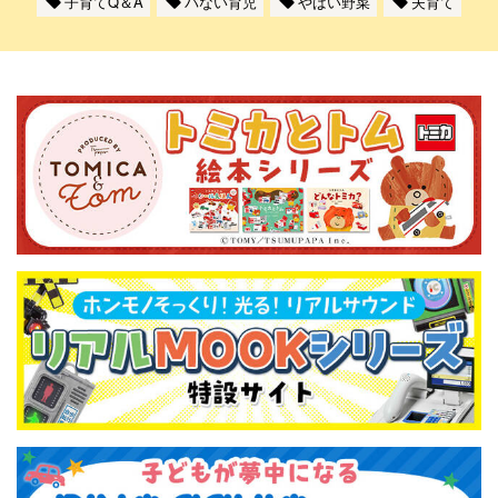
子育てQ＆A
パない育児
やばい野菜
夫育て