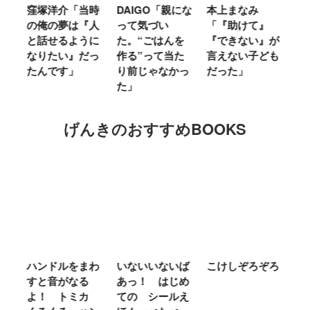
窪塚洋介「当時
DAIGO「親にな
本上まなみ
千
る
の俺の夢は『人
って気づい
「『助けて』
育
ミ
と話せるように
た。“ごはんを
『できない』が
ヤ
」
なりたい』だっ
作る”って当た
言えない子ども
る
たんです」
り前じゃなかっ
だった」
た
た」
げんきのおすすめBOOKS
ム
ハンドルをまわ
いないいないば
こけしぞろぞろ
Ｍ
せ
すと音がなる
あっ！ はじめ
Ｌ
ほ
よ！ トミカ
ての シールえ
Ｍ