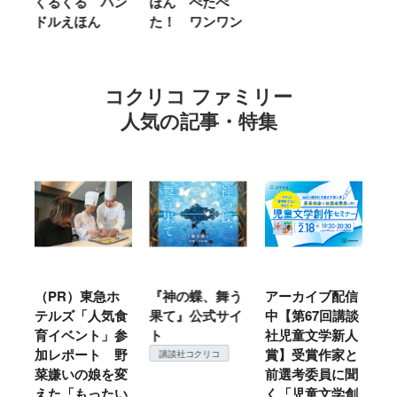
くるくる ハン
ほん ぺたぺ
し
ドルえほん
た！ ワンワン
に
コクリコ ファミリー
人気の記事・特集
ル
（PR）東急ホ
『神の蝶、舞う
アーカイブ配信
仙
テルズ「人気食
果て』公式サイ
中【第67回講談
地
育イベント」参
ト
社児童文学新人
暖
加レポート 野
賞】受賞作家と
こ
講談社コクリコ
菜嫌いの娘を変
前選考委員に聞
て
えた「もったい
く「児童文学創