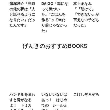
窪塚洋介「当時
DAIGO「親にな
本上まなみ
千
る
の俺の夢は『人
って気づい
「『助けて』
育
ミ
と話せるように
た。“ごはんを
『できない』が
ヤ
」
なりたい』だっ
作る”って当た
言えない子ども
る
たんです」
り前じゃなかっ
だった」
た
た」
げんきのおすすめBOOKS
ム
ハンドルをまわ
いないいないば
こけしぞろぞろ
Ｍ
せ
すと音がなる
あっ！ はじめ
Ｌ
ほ
よ！ トミカ
ての シールえ
Ｍ