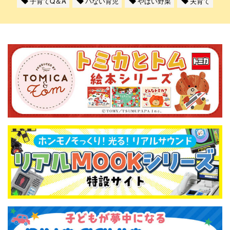
子育てQ＆A
パない育児
やばい野菜
夫育て