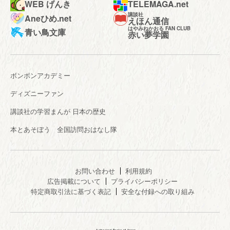
WEB げんき
TELEMAGA.net
講談社
Aneひめ.net
えほん通信
はやみねかおる FAN CLUB
青い鳥文庫
赤い夢学園
ボンボンアカデミー
ディズニーファン
講談社の学習まんが 日本の歴史
本とあそぼう 全国訪問おはなし隊
お問い合わせ
利用規約
広告掲載について
プライバシーポリシー
特定商取引法に基づく表記
安全な付録への取り組み