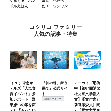
くるくる ハン
ほん ぺたぺ
し
ドルえほん
た！ ワンワン
に
コクリコ ファミリー
人気の記事・特集
ル
（PR）東急ホ
『神の蝶、舞う
アーカイブ配信
仙
テルズ「人気食
果て』公式サイ
中【第67回講談
地
育イベント」参
ト
社児童文学新人
暖
加レポート 野
賞】受賞作家と
こ
講談社コクリコ
菜嫌いの娘を変
前選考委員に聞
て
えた「もったい
く「児童文学創