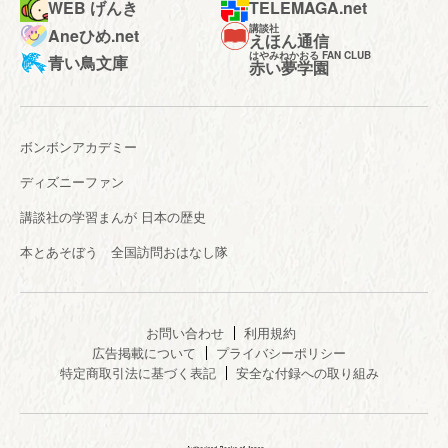
WEB げんき
TELEMAGA.net
講談社
Aneひめ.net
えほん通信
はやみねかおる FAN CLUB
青い鳥文庫
赤い夢学園
ボンボンアカデミー
ディズニーファン
講談社の学習まんが 日本の歴史
本とあそぼう 全国訪問おはなし隊
お問い合わせ
利用規約
広告掲載について
プライバシーポリシー
特定商取引法に基づく表記
安全な付録への取り組み