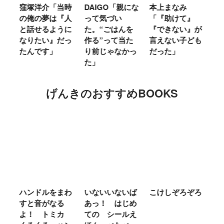
窪塚洋介「当時
DAIGO「親にな
本上まなみ
千
る
の俺の夢は『人
って気づい
「『助けて』
育
ミ
と話せるように
た。“ごはんを
『できない』が
ヤ
」
なりたい』だっ
作る”って当た
言えない子ども
る
たんです」
り前じゃなかっ
だった」
た
た」
げんきのおすすめBOOKS
ム
ハンドルをまわ
いないいないば
こけしぞろぞろ
Ｍ
せ
すと音がなる
あっ！ はじめ
Ｌ
ほ
よ！ トミカ
ての シールえ
Ｍ