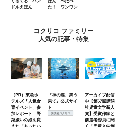
くるくる ハン
ほん ぺたぺ
し
ドルえほん
た！ ワンワン
に
コクリコ ファミリー
人気の記事・特集
ル
（PR）東急ホ
『神の蝶、舞う
アーカイブ配信
仙
テルズ「人気食
果て』公式サイ
中【第67回講談
地
育イベント」参
ト
社児童文学新人
暖
加レポート 野
賞】受賞作家と
こ
講談社コクリコ
菜嫌いの娘を変
前選考委員に聞
て
えた「もったい
く「児童文学創