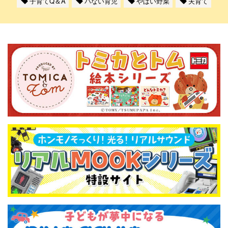
子育てQ＆A
パない育児
やばい野菜
夫育て