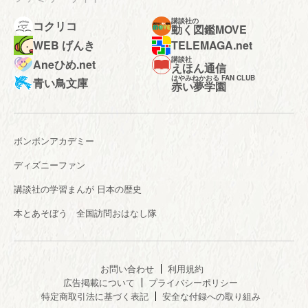
講談社の
コクリコ
動く図鑑MOVE
WEB げんき
TELEMAGA.net
講談社
Aneひめ.net
えほん通信
はやみねかおる FAN CLUB
青い鳥文庫
赤い夢学園
ボンボンアカデミー
ディズニーファン
講談社の学習まんが 日本の歴史
本とあそぼう 全国訪問おはなし隊
お問い合わせ
利用規約
広告掲載について
プライバシーポリシー
特定商取引法に基づく表記
安全な付録への取り組み