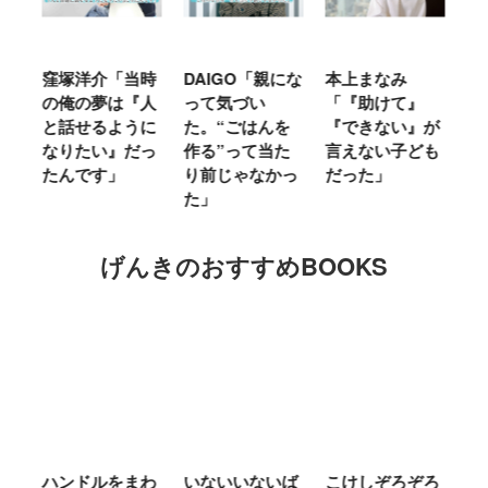
窪塚洋介「当時
DAIGO「親にな
本上まなみ
千
る
の俺の夢は『人
って気づい
「『助けて』
育
ミ
と話せるように
た。“ごはんを
『できない』が
ヤ
」
なりたい』だっ
作る”って当た
言えない子ども
る
たんです」
り前じゃなかっ
だった」
た
た」
げんきのおすすめBOOKS
ム
ハンドルをまわ
いないいないば
こけしぞろぞろ
Ｍ