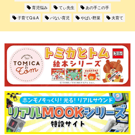
育児悩み
てぃ先生
あの手この手
子育てQ＆A
パない育児
やばい野菜
夫育て