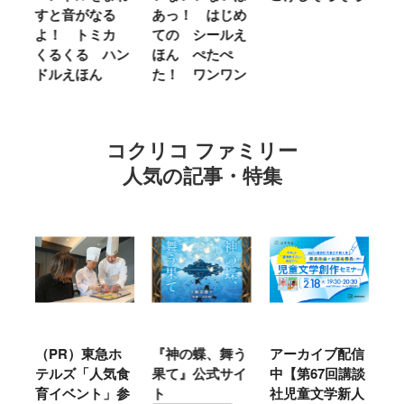
せ
すと音がなる
あっ！ はじめ
Ｌ
ほ
よ！ トミカ
ての シールえ
Ｍ
くるくる ハン
ほん ぺたぺ
し
ドルえほん
た！ ワンワン
に
コクリコ ファミリー
人気の記事・特集
ル
（PR）東急ホ
『神の蝶、舞う
アーカイブ配信
仙
テルズ「人気食
果て』公式サイ
中【第67回講談
地
育イベント」参
ト
社児童文学新人
暖