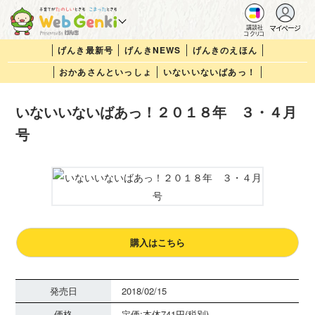
マイページ
講談社
コクリコ
げんき最新号
げんきNEWS
げんきのえほん
おかあさんといっしょ
いないいないばあっ！
いないいないばあっ！２０１８年 ３・４月
号
購入はこちら
発売日
2018/02/15
価格
定価:本体741円(税別)