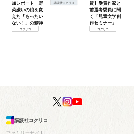
加レポート 野
賞】受賞作家と
こ
講談社コクリコ
菜嫌いの娘を変
前選考委員に聞
て
えた「もったい
く「児童文学創
ない！」の精神
作セミナー」
コクリコ
コクリコ
講談社コクリコ
ファミリーサイト