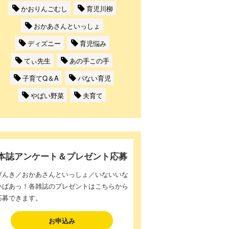
かおりんごむし
育児川柳
おかあさんといっしょ
ディズニー
育児悩み
てぃ先生
あの手この手
子育てQ＆A
パない育児
やばい野菜
夫育て
本誌アンケート＆プレゼント応募
げんき／おかあさんといっしょ／いないいな
いばあっ！各雑誌のプレゼントはこちらから
応募できます。
お申込み