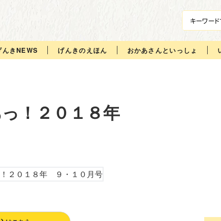
げんきNEWS
げんきのえほん
おかあさんといっしょ
あっ！２０１８年