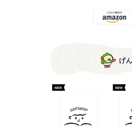
げ
NEW
NEW