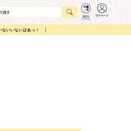
マイページ
講談社
コクリコ
いないいないばあっ！