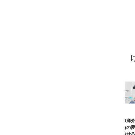
TBSアナ井上貴
ひろゆき「『自
長谷川あかり
窪塚洋介
博「アナウンサ
分はこれが得意
「料理家になる
の俺の夢
ーになろうと思
だ』という“思
片鱗なんて一ミ
と話せる