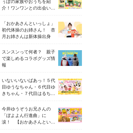
ぅぽの家族やおうちを紹
介！ワンワンとの出会いの
瞬間も
「おかあさんといっしょ」
初代体操のお姉さん！ 杏
月お姉さんは新体操出身
スンスンって何者？ 親子
で楽しめるコラボグッズ情
報
いないいないばあっ！５代
目ゆうなちゃん・６代目ゆ
きちゃん・７代目はるちゃ
ん スペシャルインタビュ
ー
今井ゆうぞうお兄さんの
「ぼよよん行進曲」に
涙！ 【おかあさんといっ
しょ65周年特別番組】