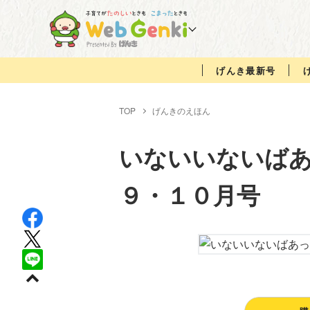
げんき最新号
TOP
げんきのえほん
いないいないば
９・１０月号