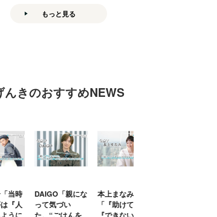
もっと見る
げんきのおすすめNEWS
「当時
DAIGO「親にな
本上まなみ
千原せいじ「子
は『人
って気づい
「『助けて』
育ては自分のイ
ように
た。“ごはんを
『できない』が
ヤな面に直面す