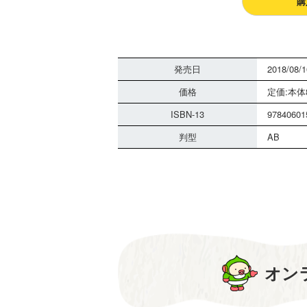
購
発売日
2018/08/1
価格
定価:本体8
ISBN-13
97840601
判型
AB
オン