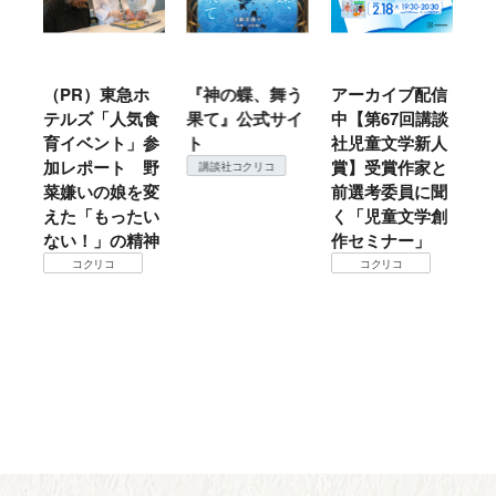
ル
（PR）東急ホ
『神の蝶、舞う
アーカイブ配信
仙
テルズ「人気食
果て』公式サイ
中【第67回講談
地
育イベント」参
ト
社児童文学新人
暖
加レポート 野
賞】受賞作家と
こ
講談社コクリコ
菜嫌いの娘を変
前選考委員に聞
て
えた「もったい
く「児童文学創
ない！」の精神
作セミナー」
コクリコ
コクリコ