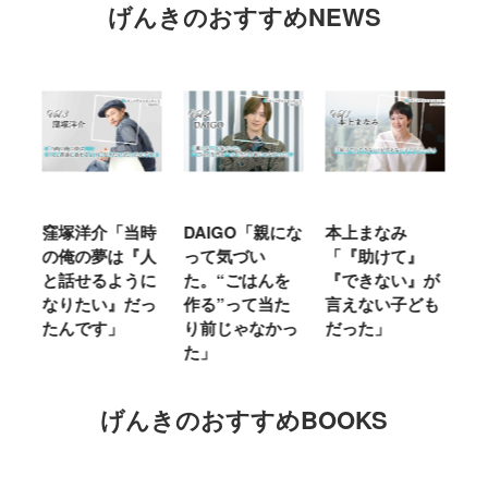
げんきのおすすめNEWS
窪塚洋介「当時
DAIGO「親にな
本上まなみ
千
る
の俺の夢は『人
って気づい
「『助けて』
育
ミ
と話せるように
た。“ごはんを
『できない』が
ヤ
」
なりたい』だっ
作る”って当た
言えない子ども
る
たんです」
り前じゃなかっ
だった」
た
た」
げんきのおすすめBOOKS