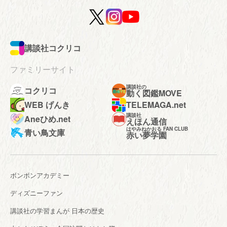
講談社コクリコ
ファミリーサイト
講談社の
コクリコ
動く図鑑MOVE
WEB げんき
TELEMAGA.net
講談社
Aneひめ.net
えほん通信
はやみねかおる FAN CLUB
青い鳥文庫
赤い夢学園
ボンボンアカデミー
ディズニーファン
講談社の学習まんが 日本の歴史