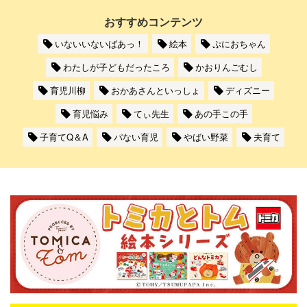
おすすめコンテンツ
いないいないばあっ！
絵本
ぷにおちゃん
わたしが子どもだったころ
かおりんごむし
育児川柳
おかあさんといっしょ
ディズニー
育児悩み
てぃ先生
あの手この手
子育てQ＆A
パない育児
やばい野菜
夫育て