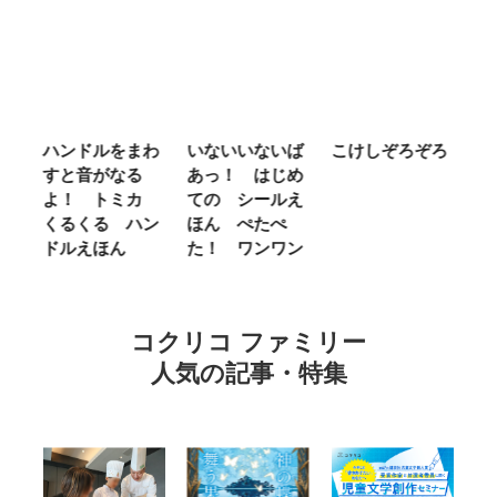
ム
ハンドルをまわ
いないいないば
こけしぞろぞろ
Ｍ
せ
すと音がなる
あっ！ はじめ
Ｌ
ほ
よ！ トミカ
ての シールえ
Ｍ
くるくる ハン
ほん ぺたぺ
し
ドルえほん
た！ ワンワン
に
コクリコ ファミリー
人気の記事・特集