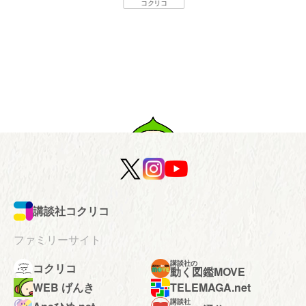
コクリコ
講談社コクリコ
ファミリーサイト
講談社の
コクリコ
動く図鑑MOVE
WEB げんき
TELEMAGA.net
講談社