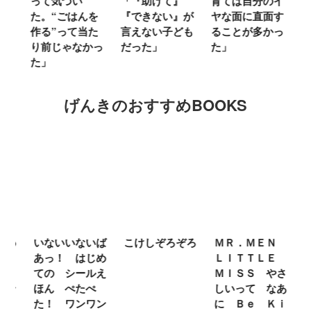
人
って気づい
「『助けて』
育ては自分のイ
「
に
た。“ごはんを
『できない』が
ヤな面に直面す
お
っ
作る”って当た
言えない子ども
ることが多かっ
に
り前じゃなかっ
だった」
た」
M
た」
キ
げんきのおすすめBOOKS
わ
いないいないば
こけしぞろぞろ
ＭＲ．ＭＥＮ
シ
あっ！ はじめ
ＬＩＴＴＬＥ
の
カ
ての シールえ
ＭＩＳＳ やさ
き
ン
ほん ぺたぺ
しいって なあ
あ
た！ ワンワン
に Ｂｅ Ｋｉ