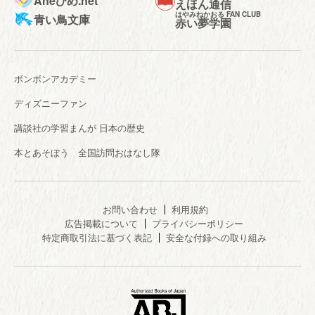
Aneひめ.net
えほん通信
はやみねかおる FAN CLUB
青い鳥文庫
赤い夢学園
ボンボンアカデミー
ディズニーファン
講談社の学習まんが 日本の歴史
本とあそぼう 全国訪問おはなし隊
お問い合わせ
利用規約
広告掲載について
プライバシーポリシー
特定商取引法に基づく表記
安全な付録への取り組み