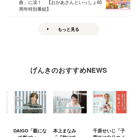
曲」に涙！ 【おかあさんといっしょ65
周年特別番組】
もっと見る
げんきのおすすめNEWS
時
DAIGO「親にな
本上まなみ
千原せいじ「子
ハ