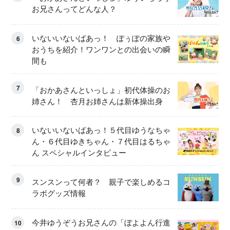
お兄さんってどんな人？
いないいないばあっ！ ぽぅぽの家族や
6
おうちを紹介！ワンワンとの出会いの瞬
間も
7
「おかあさんといっしょ」初代体操のお
姉さん！ 杏月お姉さんは新体操出身
いないいないばあっ！５代目ゆうなちゃ
8
ん・６代目ゆきちゃん・７代目はるちゃ
ん スペシャルインタビュー
9
スンスンって何者？ 親子で楽しめるコ
ラボグッズ情報
今井ゆうぞうお兄さんの「ぼよよん行進
10