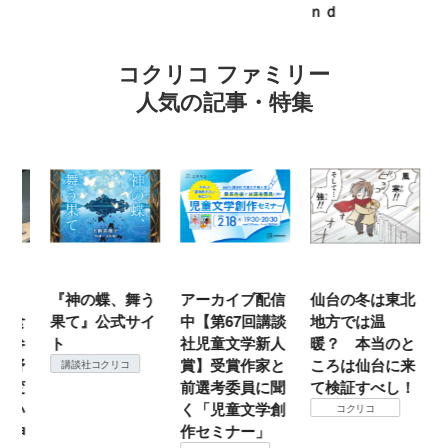
ｎｄ
コクリコ ファミリー
人気の記事・特集
ホ
『神の蝶、舞う
アーカイブ配信
仙台の冬は東北
『
食
果て』公式サイ
中【第67回講談
地方では温
（
参
ト
社児童文学新人
暖？ 本当のと
こ
野
賞】受賞作家と
ころは仙台に来
＃
講談社コクリコ
変
前選考委員に聞
て検証すべし！
月
い
く「児童文学創
定
コクリコ
神
作セミナー」