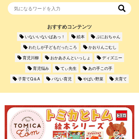
おすすめコンテンツ
いないいないばあっ！
絵本
ぷにおちゃん
わたしが子どもだったころ
かおりんごむし
育児川柳
おかあさんといっしょ
ディズニー
育児悩み
てぃ先生
あの手この手
子育てQ＆A
パない育児
やばい野菜
夫育て