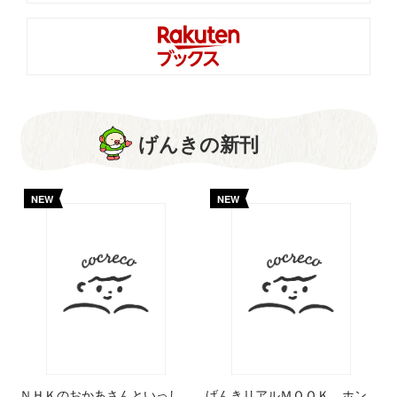
げんきの新刊
NEW
NEW
ＮＨＫのおかあさんといっし
げんきリアルＭＯＯＫ ホン