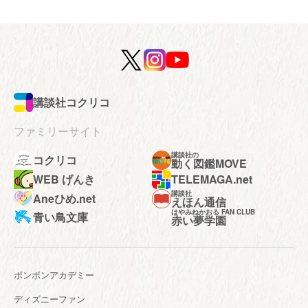
講談社コクリコ
ファミリーサイト
講談社の
コクリコ
動く図鑑MOVE
WEB げんき
TELEMAGA.net
講談社
Aneひめ.net
えほん通信
はやみねかおる FAN CLUB
青い鳥文庫
赤い夢学園
ボンボンアカデミー
ディズニーファン