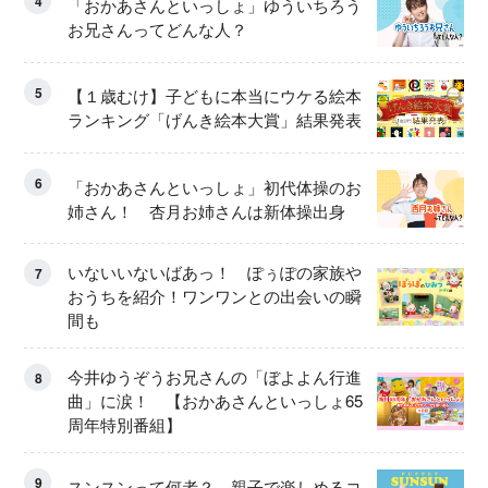
4
「おかあさんといっしょ」ゆういちろう
お兄さんってどんな人？
5
【１歳むけ】子どもに本当にウケる絵本
ランキング「げんき絵本大賞」結果発表
6
「おかあさんといっしょ」初代体操のお
姉さん！ 杏月お姉さんは新体操出身
いないいないばあっ！ ぽぅぽの家族や
7
おうちを紹介！ワンワンとの出会いの瞬
間も
今井ゆうぞうお兄さんの「ぼよよん行進
8
曲」に涙！ 【おかあさんといっしょ65
周年特別番組】
9
スンスンって何者？ 親子で楽しめるコ