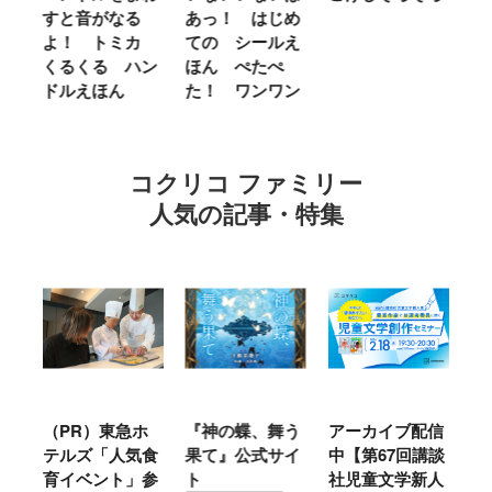
せ
すと音がなる
あっ！ はじめ
Ｌ
ほ
よ！ トミカ
ての シールえ
Ｍ
くるくる ハン
ほん ぺたぺ
し
ドルえほん
た！ ワンワン
に
コクリコ ファミリー
人気の記事・特集
ル
（PR）東急ホ
『神の蝶、舞う
アーカイブ配信
仙
テルズ「人気食
果て』公式サイ
中【第67回講談
地
育イベント」参
ト
社児童文学新人
暖