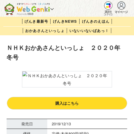
マイページ
講談社
コクリコ
げんき最新号
げんきNEWS
げんきのえほん
おかあさんといっしょ
いないいないばあっ！
ＮＨＫおかあさんといっしょ ２０２０年
冬号
購入はこちら
発売日
2019/12/13
価格
定価:本体800円(税別)