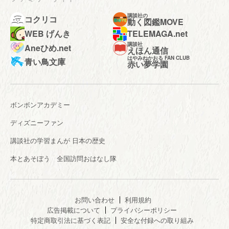
講談社の
コクリコ
動く図鑑MOVE
WEB げんき
TELEMAGA.net
講談社
Aneひめ.net
えほん通信
はやみねかおる FAN CLUB
青い鳥文庫
赤い夢学園
ボンボンアカデミー
ディズニーファン
講談社の学習まんが 日本の歴史
本とあそぼう 全国訪問おはなし隊
お問い合わせ
利用規約
広告掲載について
プライバシーポリシー
特定商取引法に基づく表記
安全な付録への取り組み