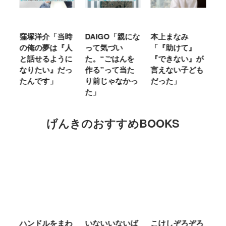
窪塚洋介「当時
DAIGO「親にな
本上まなみ
千
る
の俺の夢は『人
って気づい
「『助けて』
育
ミ
と話せるように
た。“ごはんを
『できない』が
ヤ
」
なりたい』だっ
作る”って当た
言えない子ども
る
たんです」
り前じゃなかっ
だった」
た
た」
げんきのおすすめBOOKS
ム
ハンドルをまわ
いないいないば
こけしぞろぞろ
Ｍ