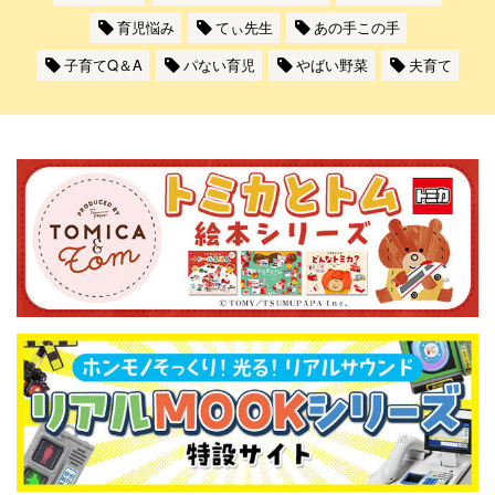
育児悩み
てぃ先生
あの手この手
子育てQ＆A
パない育児
やばい野菜
夫育て