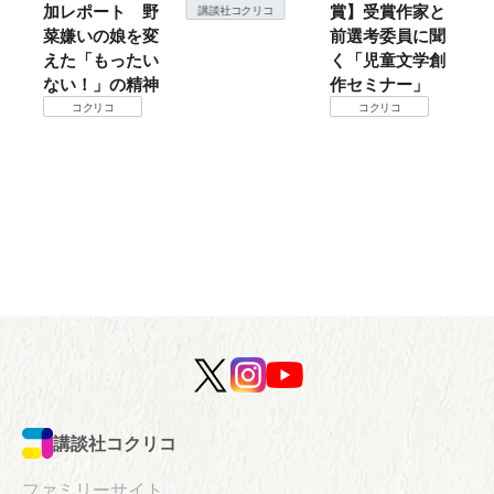
加レポート 野
賞】受賞作家と
こ
講談社コクリコ
菜嫌いの娘を変
前選考委員に聞
て
えた「もったい
く「児童文学創
ない！」の精神
作セミナー」
コクリコ
コクリコ
講談社コクリコ
ファミリーサイト