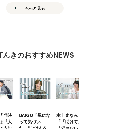
もっと見る
げんきのおすすめNEWS
「当時
DAIGO「親にな
本上まなみ
千原せいじ「子
は『人
って気づい
「『助けて』
育ては自分のイ
ように
た。“ごはんを
『できない』が
ヤな面に直面す