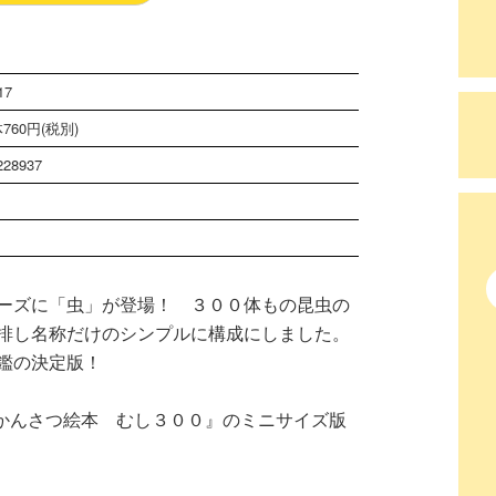
17
760円(税別)
228937
ーズに「虫」が登場！ ３００体もの昆虫の
排し名称だけのシンプルに構成にしました。
鑑の決定版！
ーかんさつ絵本 むし３００』のミニサイズ版