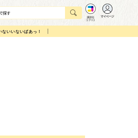
マイページ
講談社
コクリコ
いないいないばあっ！