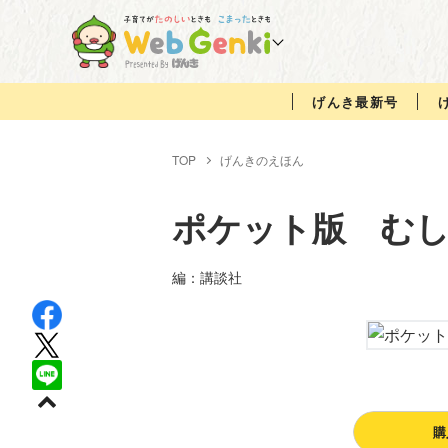
げんき最新号
TOP
げんきのえほん
ポケット版 むし
編：講談社
購