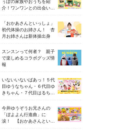
ぅぽの家族やおうちを紹
介！ワンワンとの出会いの
瞬間も
「おかあさんといっしょ」
初代体操のお姉さん！ 杏
月お姉さんは新体操出身
スンスンって何者？ 親子
で楽しめるコラボグッズ情
報
いないいないばあっ！５代
目ゆうなちゃん・６代目ゆ
きちゃん・７代目はるちゃ
ん スペシャルインタビュ
ー
今井ゆうぞうお兄さんの
「ぼよよん行進曲」に
涙！ 【おかあさんといっ
しょ65周年特別番組】