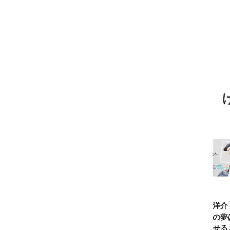
TBSアナ井上貴
ひろゆき「『自
長谷川あかり
窪塚洋介
博「アナウンサ
分はこれが得意
「料理家になる
の俺の夢
ーになろうと思
だ』という“思
片鱗なんて一ミ
と話せる