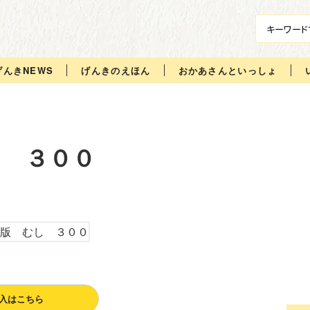
げんきNEWS
げんきのえほん
おかあさんといっしょ
 ３００
入はこちら