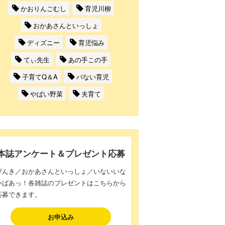
かおりんごむし
育児川柳
おかあさんといっしょ
ディズニー
育児悩み
てぃ先生
あの手この手
子育てQ＆A
パない育児
やばい野菜
夫育て
本誌アンケート＆プレゼント応募
げんき／おかあさんといっしょ／いないいな
いばあっ！各雑誌のプレゼントはこちらから
応募できます。
お申込み