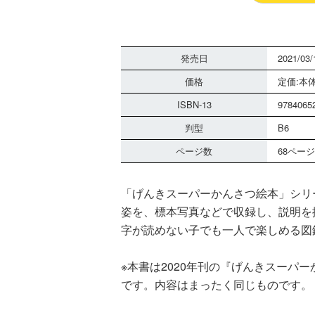
発売日
2021/03/
価格
定価:本体
ISBN-13
9784065
判型
B6
ページ数
68ページ
「げんきスーパーかんさつ絵本」シリ
姿を、標本写真などで収録し、説明を
字が読めない子でも一人で楽しめる図
※本書は2020年刊の『げんきスーパ
です。内容はまったく同じものです。