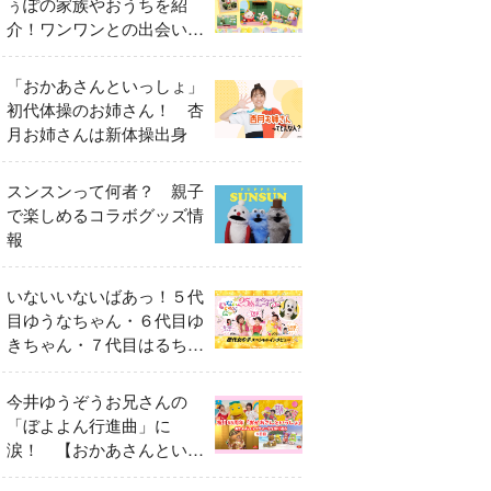
ぅぽの家族やおうちを紹
介！ワンワンとの出会いの
瞬間も
「おかあさんといっしょ」
初代体操のお姉さん！ 杏
月お姉さんは新体操出身
スンスンって何者？ 親子
で楽しめるコラボグッズ情
報
いないいないばあっ！５代
目ゆうなちゃん・６代目ゆ
きちゃん・７代目はるちゃ
ん スペシャルインタビュ
ー
今井ゆうぞうお兄さんの
「ぼよよん行進曲」に
涙！ 【おかあさんといっ
しょ65周年特別番組】