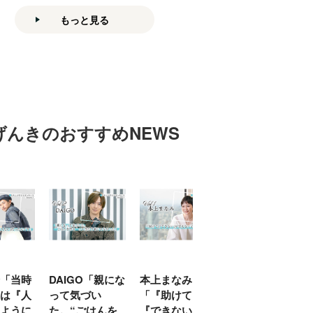
もっと見る
げんきのおすすめNEWS
「当時
DAIGO「親にな
本上まなみ
千原せいじ「子
は『人
って気づい
「『助けて』
育ては自分のイ
ように
た。“ごはんを
『できない』が
ヤな面に直面す