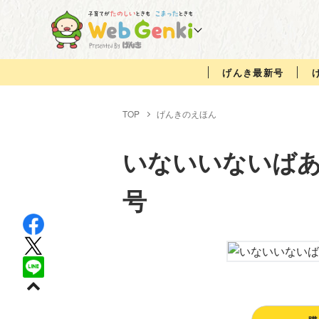
げんき最新号
TOP
げんきのえほん
いないいないば
号