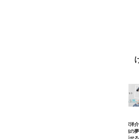
TBSアナ井上貴
ひろゆき「『自
長谷川あかり
窪塚洋介
博「アナウンサ
分はこれが得意
「料理家になる
の俺の夢
ーになろうと思
だ』という“思
片鱗なんて一ミ
と話せる