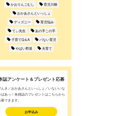
かおりんごむし
育児川柳
おかあさんといっしょ
ディズニー
育児悩み
てぃ先生
あの手この手
子育てQ＆A
パない育児
やばい野菜
夫育て
本誌アンケート＆プレゼント応募
げんき／おかあさんといっしょ／いないいな
いばあっ！各雑誌のプレゼントはこちらから
応募できます。
お申込み