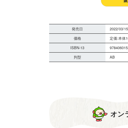
購
発売日
2022/03/15
価格
定価:本体1
ISBN-13
978406015
判型
AB
オン