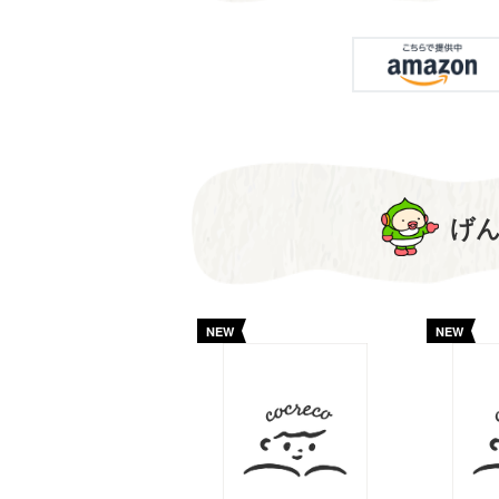
げ
NEW
NEW