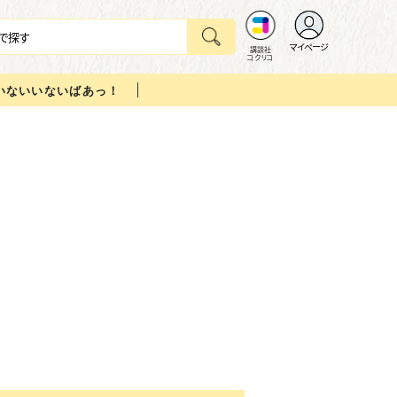
マイページ
講談社
コクリコ
いないいないばあっ！