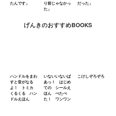
たんです」
り前じゃなかっ
だった」
た
た」
げんきのおすすめBOOKS
ム
ハンドルをまわ
いないいないば
こけしぞろぞろ
Ｍ
せ
すと音がなる
あっ！ はじめ
Ｌ
ほ
よ！ トミカ
ての シールえ
Ｍ
くるくる ハン
ほん ぺたぺ
し
ドルえほん
た！ ワンワン
に