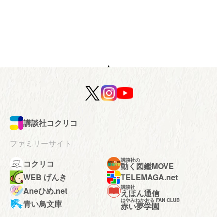
講談社コクリコ
ファミリーサイト
講談社の
コクリコ
動く図鑑MOVE
WEB げんき
TELEMAGA.net
講談社
Aneひめ.net
えほん通信
はやみねかおる FAN CLUB
青い鳥文庫
赤い夢学園