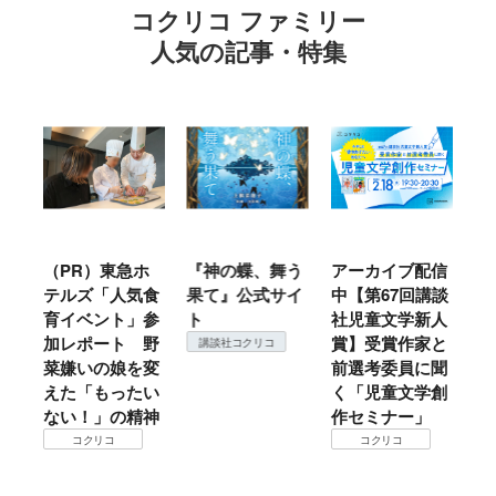
コクリコ ファミリー
人気の記事・特集
ル
（PR）東急ホ
『神の蝶、舞う
アーカイブ配信
仙
テルズ「人気食
果て』公式サイ
中【第67回講談
地
育イベント」参
ト
社児童文学新人
暖
加レポート 野
賞】受賞作家と
こ
講談社コクリコ
菜嫌いの娘を変
前選考委員に聞
て
えた「もったい
く「児童文学創
ない！」の精神
作セミナー」
コクリコ
コクリコ