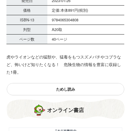
発売日
2023/01/26
価格
定価:本体891円(税別)
ISBN-13
9784065304808
判型
A20取
ページ数
40ページ
虎やライオンなどの猛獣や、猛毒をもつスズメバチやコブラな
ど、怖いけど知りたくなる！ 危険生物の情報を豊富に収録し
た1冊。
ためし読み
オンライン書店