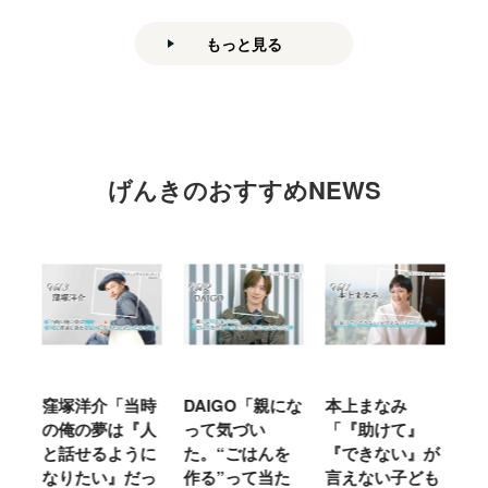
もっと見る
げんきのおすすめNEWS
窪塚洋介「当時
DAIGO「親にな
本上まなみ
千
る
の俺の夢は『人
って気づい
「『助けて』
育
ミ
と話せるように
た。“ごはんを
『できない』が
ヤ
」
なりたい』だっ
作る”って当た
言えない子ども
る