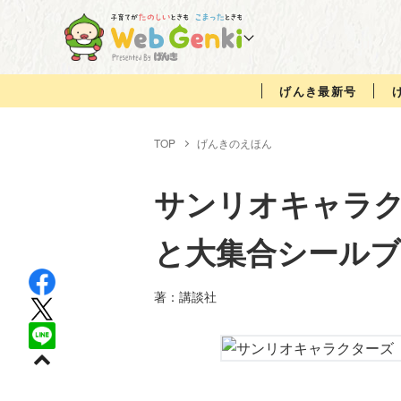
げんき最新号
TOP
げんきのえほん
サンリオキャラ
と大集合シール
著：講談社