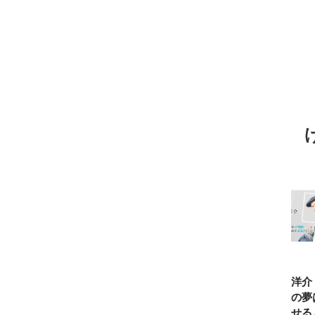
TBSアナ井上貴
ひろゆき「『自
長谷川あかり
窪塚洋介
博「アナウンサ
分はこれが得意
「料理家になる
の俺の夢
ーになろうと思
だ』という“思
片鱗なんて一ミ
と話せる