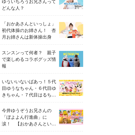
ゆういちろうお兄さんって
どんな人？
「おかあさんといっしょ」
初代体操のお姉さん！ 杏
月お姉さんは新体操出身
スンスンって何者？ 親子
で楽しめるコラボグッズ情
報
いないいないばあっ！５代
目ゆうなちゃん・６代目ゆ
きちゃん・７代目はるちゃ
ん スペシャルインタビュ
ー
今井ゆうぞうお兄さんの
「ぼよよん行進曲」に
涙！ 【おかあさんといっ
しょ65周年特別番組】