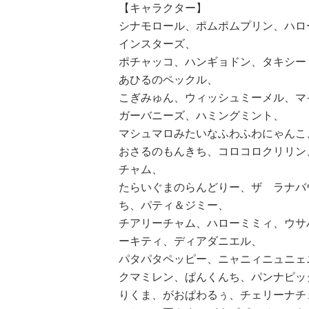
【キャラクター】
シナモロール、ポムポムプリン、ハロ
インスターズ、
ポチャッコ、ハンギョドン、タキシー
あひるのペックル、
こぎみゅん、ウィッシュミーメル、マ
ガーバニーズ、ハミングミント、
マシュマロみたいなふわふわにゃんこ
おさるのもんきち、コロコロクリリン、
チャム、
たらいぐまのらんどりー、ザ ラナバ
ち、パティ＆ジミー、
チアリーチャム、ハローミミィ、ウサ
ーキティ、ディアダニエル、
パタパタペッピー、ニャニィニュニェ
クマミレン、ぱんくんち、パンナピッ
りくま、がおぱわるぅ、チェリーナチ