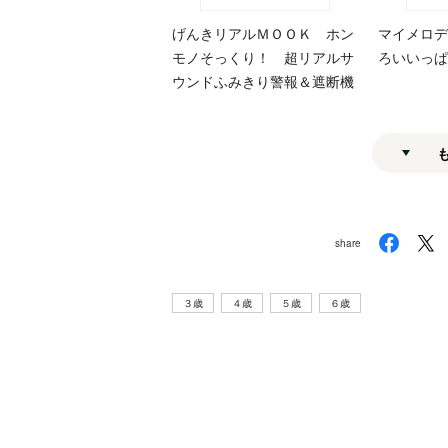
げんきリアルＭＯＯＫ ホン
マイメロデ
モノそっくり！ 超リアルサ
ろいいっぱ
ウンドふみきり警報＆遮断機
share
３歳
４歳
５歳
６歳