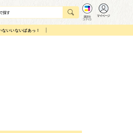
マイページ
講談社
コクリコ
いないいないばあっ！