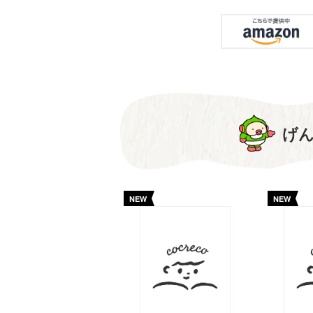
げ
NEW
NEW