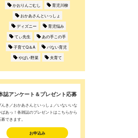
かおりんごむし
育児川柳
おかあさんといっしょ
ディズニー
育児悩み
てぃ先生
あの手この手
子育てQ＆A
パない育児
やばい野菜
夫育て
本誌アンケート＆プレゼント応募
げんき／おかあさんといっしょ／いないいな
いばあっ！各雑誌のプレゼントはこちらから
応募できます。
お申込み