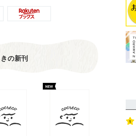
んきの新刊
NEW
1