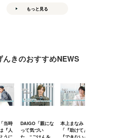
もっと見る
げんきのおすすめNEWS
「当時
DAIGO「親にな
本上まなみ
千原せいじ「子
は『人
って気づい
「『助けて』
育ては自分のイ
ように
た。“ごはんを
『できない』が
ヤな面に直面す