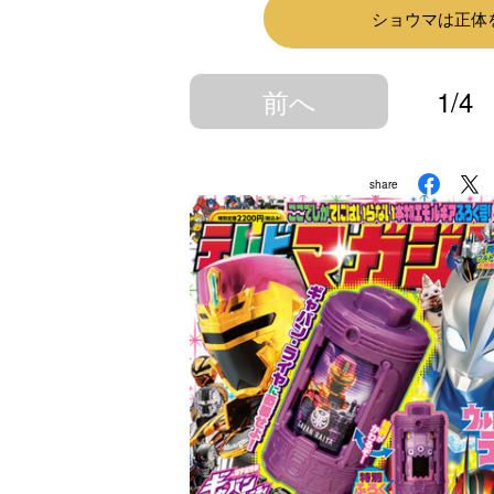
ショウマは正体
前へ
1/4
share