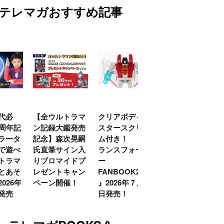
テレマガおすすめ記事
代必
【全ウルトラマ
クリアボディの
【特別編】トラ
0周年記
ン記録大鑑発売
スタースクリー
ンスフォーマー
ラータ
記念】森次晃嗣
ム付き！ 『ト
ごー！ごー！
で遊べ
氏直筆サイン入
ランスフォーマ
【月イチ更新】
トラマ
りブロマイドプ
ー
とあそ
レゼントキャン
FANBOOK2026
026年
ペーン開催！
』2026年７月31
発売
日発売！