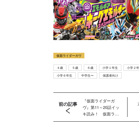
仮面ライダーガヴ
４歳
５歳
６歳
小学１年生
小学２
小学６年生
中学生〜
保護者向け
『仮面ライダーガ
前の記事
ヴ』第11～20話イッ
キ読み！ 仮面ライ
ダーガヴとヴァレ
ン そして新たな仮
面ライダーヴラム登