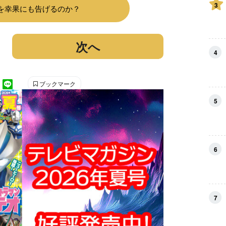
3
を幸果にも告げるのか？
次へ
4
ブックマーク
5
6
7