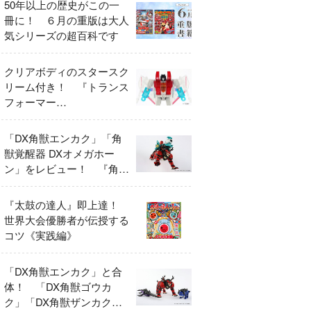
50年以上の歴史がこの一
冊に！ ６月の重版は大人
気シリーズの超百科です
クリアボディのスタースク
リーム付き！ 『トランス
フォーマー
FANBOOK2026』2026年
７月31日発売！
「DX角獣エンカク」「角
獣覚醒器 DXオメガホー
ン」をレビュー！ 『角醒
ハンター オメガホーン』
の玩具展開がスタート！
『太鼓の達人』即上達！
世界大会優勝者が伝授する
コツ《実践編》
「DX角獣エンカク」と合
体！ 「DX角獣ゴウカ
ク」「DX角獣ザンカク」