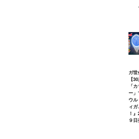
ウルトラマンシ
仮面ライダー誕
テレビマガジン
ティガ世
リーズ60周年記
生55周年記
2026年夏号発
見！【3
念！ ウルトラ
念！ 仮面ライ
売!!
念】「カ
セブン＝モロボ
ダー１号＝本郷
イマー」
シ・ダンを演じ
猛を演じた藤岡
る『ウル
た森次晃嗣氏特
弘、氏特別イン
ンティガ
別インタビュー
タビュー
ぼう！』2
７月９日