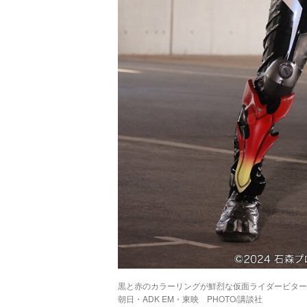
黒と赤のカラーリングが鮮烈な仮面ライダービターガ
朝日・ADK EM・東映 PHOTO/講談社