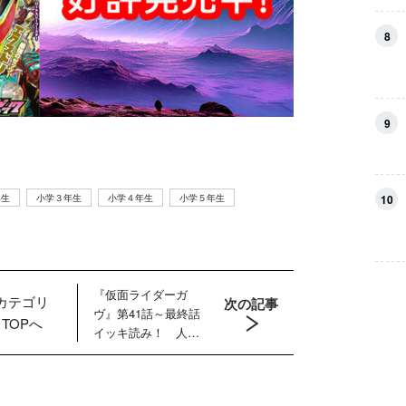
8
9
10
年生
小学３年生
小学４年生
小学５年生
『仮面ライダーガ
カテゴリ
次の記事
ヴ』第41話～最終話
TOPへ
イッキ読み！ 人間
界牧場化計画を阻止
すべく仮面ライダー
ガヴが立ち上がる！