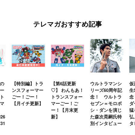
テレマガおすすめ記事
の
【特別編】トラ
【第6話更新
ウルトラマンシ
仮
ー
ンスフォーマー
♡】 わんもあ！
リーズ60周年記
生
ト
ごー！ごー！
トランスフォー
念！ ウルトラ
念
マ
【月イチ更新】
マーごー！ご
セブン＝モロボ
ダ
ー！【月末更
シ・ダンを演じ
猛
26
新】
た森次晃嗣氏特
弘
31
別インタビュー
タ