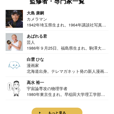
監修者・専門家一覧
大島 康嗣
カメラマン
1942年埼玉県生まれ。1964年講談社写真部
カメ...
あばれる君
芸人
1986年９月25日、福島県生まれ。駒澤大学
法学部...
白雲 ひな
漫画家
北海道出身。テレマガネット発の新人漫画
家。2020...
高水 裕一
宇宙論専攻の物理学者
1980年東京生まれ。早稲田大学理工学部物
理学科卒...
もっと見る