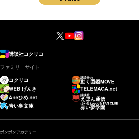
講談社コクリコ
ファミリーサイト
講談社の
コクリコ
動く図鑑MOVE
WEB げんき
TELEMAGA.net
講談社
Aneひめ.net
えほん通信
はやみねかおる FAN CLUB
青い鳥文庫
赤い夢学園
ボンボンアカデミー