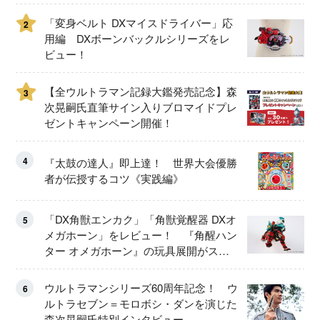
ュー！
「変身ベルト DXマイスドライバー」応
2
用編 DXボーンバックルシリーズをレ
ビュー！
【全ウルトラマン記録大鑑発売記念】森
3
次晃嗣氏直筆サイン入りブロマイドプレ
ゼントキャンペーン開催！
4
『太鼓の達人』即上達！ 世界大会優勝
者が伝授するコツ《実践編》
「DX角獣エンカク」「角獣覚醒器 DXオ
5
メガホーン」をレビュー！ 『角醒ハン
ター オメガホーン』の玩具展開がスタ
ート！
ウルトラマンシリーズ60周年記念！ ウ
6
ルトラセブン＝モロボシ・ダンを演じた
森次晃嗣氏特別インタビュー