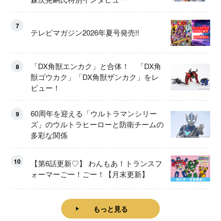
7
テレビマガジン2026年夏号発売!!
「DX角獣エンカク」と合体！ 「DX角
8
獣ゴウカク」「DX角獣ザンカク」をレ
ビュー！
60周年を迎える「ウルトラマンシリー
9
ズ」のウルトラヒーローと防衛チームの
多彩な関係
10
【第6話更新♡】 わんもあ！トランスフ
ォーマーごー！ごー！【月末更新】
もっと見る