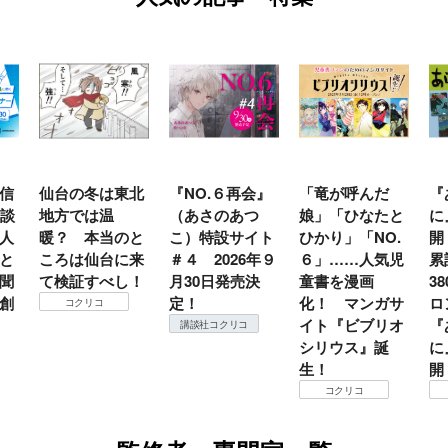
信
仙台の冬は東北
『NO.６再会』
「竜が呼んだ
『
講談
地方では温
（あさのあつ
娘」「ひなたと
に
人
暖？ 本当のと
こ）特設サイト
ひかり」「NO.
開
と
ころは仙台に来
＃４ 2026年９
６」……人気児
累
聞
て検証すべし！
月30日発売決
童書を漫画
3
創
定！
化！ マンガサ
ロ
コクリコ
イト『ビブリオ
『
講談社コクリコ
シリウス』誕
に
生！
開
コクリコ