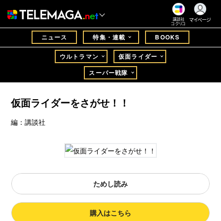
マイページ
講談社
コクリコ
ニュース
特集・連載
BOOKS
ウルトラマン
仮面ライダー
スーパー戦隊
仮面ライダーをさがせ！！
編：講談社
ためし読み
購入はこちら