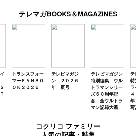
テレマガBOOKS＆MAGAZINES
イ
トランスフォー
テレビマガジ
テレビマガジン
テ
ス
マーＦＡＮＢＯ
ン ２０２６
特別編集 ウル
特
Ｓ
ＯＫ２０２６
年 夏号
トラマンシリー
ラ
Ｔ
ズ６０周年記
４
念 全ウルトラ
年
マン記録大鑑
写
コクリコ ファミリー
人気の記事・特集