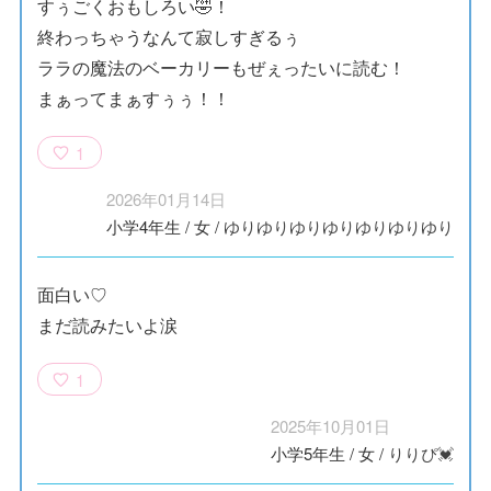
すぅごくおもしろい🤣！
終わっちゃうなんて寂しすぎるぅ
ララの魔法のベーカリーもぜぇったいに読む！
まぁってまぁすぅぅ！！
1
2026年01月14日
小学4年生
/
女
/
ゆりゆりゆりゆりゆりゆりゆり
面白い♡
まだ読みたいよ涙
1
2025年10月01日
小学5年生
/
女
/
りりぴ💓