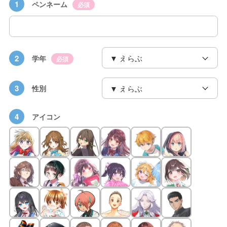
1
ペンネーム
必須
2
学年
必須
3
性別
4
アイコン