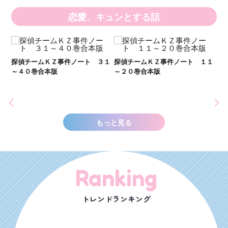
恋愛、キュンとする話
２１
探偵チームＫＺ事件ノート ３１
探偵チームＫＺ事件ノート １１
～４０巻合本版
～２０巻合本版
い
し
世
もっと見る
Ranking
トレンドランキング