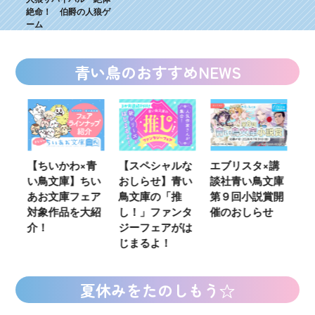
絶命！ 伯爵の人狼ゲ
ーム
青い鳥のおすすめNEWS
ウ
【ちいかわ×青
【スペシャルな
エブリスタ×講
【
い鳥文庫】ちい
おしらせ】青い
談社青い鳥文庫
女
あお文庫フェア
鳥文庫の「推
第９回小説賞開
る
対象作品を大紹
し！」ファンタ
催のおしらせ
ミ
介！
ジーフェアがは
じまるよ！
夏休みをたのしもう☆