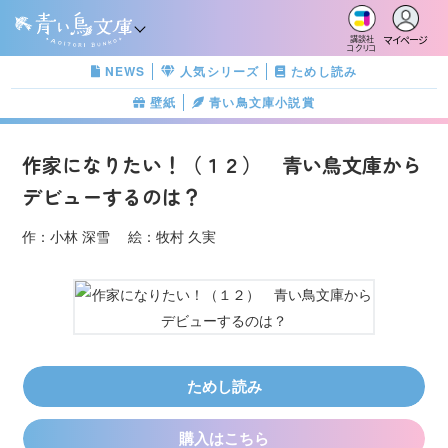
マイページ
講談社
コクリコ
NEWS
人気シリーズ
ためし読み
壁紙
青い鳥文庫小説賞
作家になりたい！（１２） 青い鳥文庫から
デビューするのは？
作：小林 深雪 絵：牧村 久実
ためし読み
購入はこちら