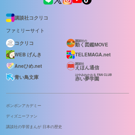
講談社コクリコ
ファミリーサイト
講談社の
コクリコ
動く図鑑MOVE
WEB げんき
TELEMAGA.net
講談社
Aneひめ.net
えほん通信
はやみねかおる FAN CLUB
青い鳥文庫
赤い夢学園
ボンボンアカデミー
ディズニーファン
講談社の学習まんが 日本の歴史