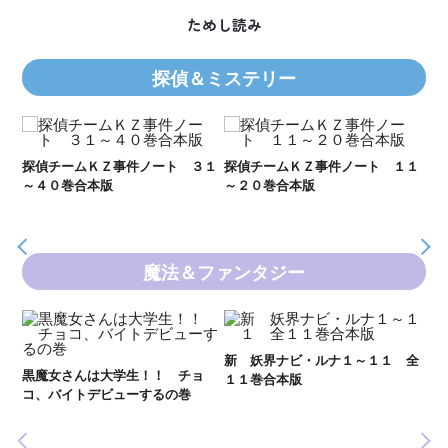
ためし読み
探偵＆ミステリー
Ｋ
数
２１
探偵チームＫＺ事件ノート ３１
探偵チームＫＺ事件ノート １１
～４０巻合本版
～２０巻合本版
魔法＆ファンタジー
妖
全
新 妖界ナビ・ルナ１～１１ 全
黒魔女さんは大学生！！ チョ
１１巻合本版
いま
コ、バイトデビューするの巻
の異