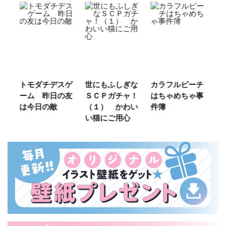
ご
トモダチデスゲ
世にもふしぎな
カラフルピーチ
長
ーム 昨日の友
ＳＣＰガチャ！
はちゃめちゃ事
部
は今日の敵
（１） かわい
件簿
い猫にご用心