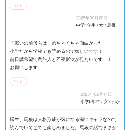
0
2025年09月20日
中学1年生
/
女
/
烏推し
「戦いの前僕らは」めちゃくちゃ面白かった！
小説だから学校でも読めるので嬉しいです！
前日譚希望で烏旅人と乙夜影汰が見たいです！！
お願いします！
0
2025年02月14日
小学5年生
/
女
/
わか
蟻生、馬狼は人格形成が気になる濃いキャラなので
読んでいてとても楽しめました。馬狼の話でまさか