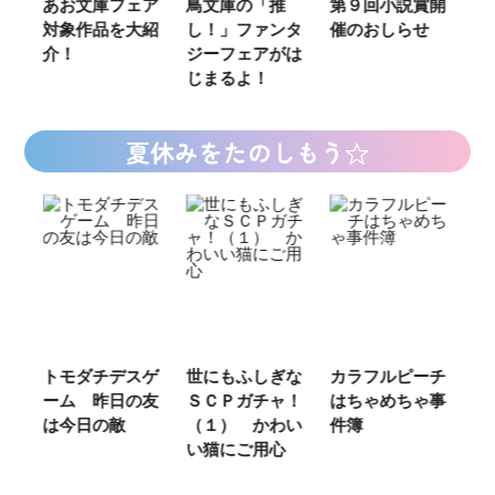
あお文庫フェア
鳥文庫の「推
第９回小説賞開
る
対象作品を大紹
し！」ファンタ
催のおしらせ
ミ
介！
ジーフェアがは
じまるよ！
夏休みをたのしもう☆
ご
トモダチデスゲ
世にもふしぎな
カラフルピーチ
長
ーム 昨日の友
ＳＣＰガチャ！
はちゃめちゃ事
部
は今日の敵
（１） かわい
件簿
い猫にご用心