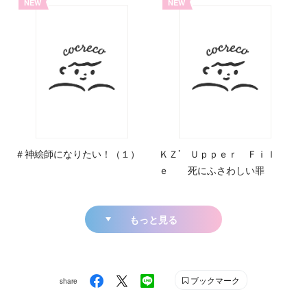
NEW
NEW
＃神絵師になりたい！（１）
ＫＺ’ Ｕｐｐｅｒ Ｆｉｌ
ｅ 死にふさわしい罪
もっと見る
ブックマーク
share