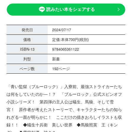
読みたい本をシェアする
発売日
2024/07/17
価格
定価:本体700円(税別)
ISBN-13
9784065361122
判型
新書
ページ数
192ページ
「青い監獄（ブルーロック）」入寮前、最強ストライカーたち
は何をしていたのか―！？ 「ブルーロック」公式スピンオフ
小説シリーズ！ 第四弾の主人公は蟻生、馬狼、そして雪
宮！ 原作者が考えたストーリーで、キャラクターたちの知ら
れざる一面が明らかに！ ここだけの描きおろしイラストも収
録！！ ◆蟻生十兵衛 美しい世界 ◆馬狼照英 王（キン