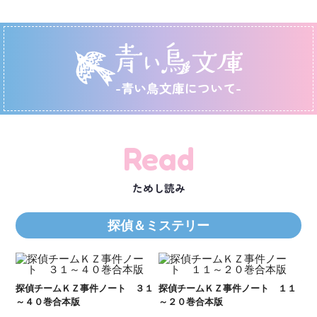
-青い鳥文庫について-
Read
ためし読み
探偵＆ミステリー
Ｋ
数
２１
探偵チームＫＺ事件ノート ３１
探偵チームＫＺ事件ノート １１
～４０巻合本版
～２０巻合本版