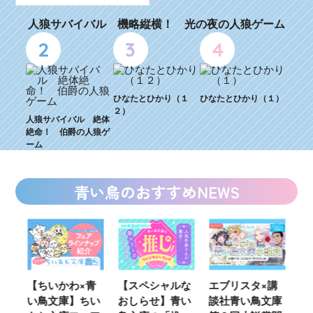
人狼サバイバル 機略縦横！ 光の夜の人狼ゲーム
2
3
4
ひなたとひかり（１
ひなたとひかり（１）
２）
人狼サバイバル 絶体
絶命！ 伯爵の人狼ゲ
ーム
青い鳥のおすすめNEWS
ウ
【ちいかわ×青
【スペシャルな
エブリスタ×講
【
い鳥文庫】ちい
おしらせ】青い
談社青い鳥文庫
女