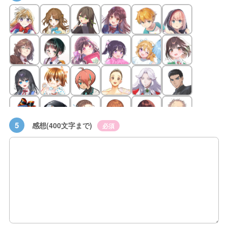
5
感想(400文字まで)
必須