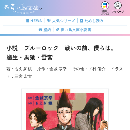
マイページ
講談社
コクリコ
NEWS
人気シリーズ
ためし読み
壁紙
青い鳥文庫小説賞
小説 ブルーロック 戦いの前、僕らは。
蟻生・馬狼・雪宮
著：もえぎ 桃 原作：金城 宗幸 その他：ノ村 優介 イラス
ト：三宮 宏太