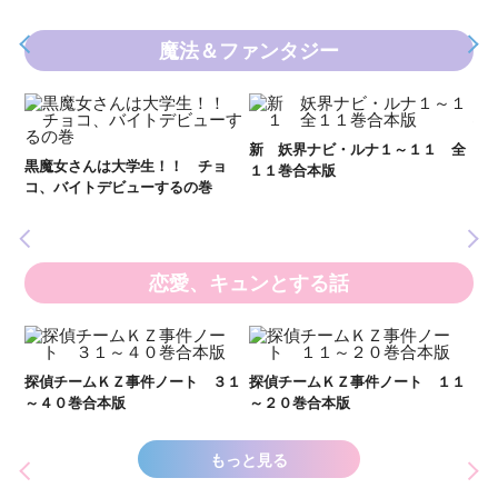
魔法＆ファンタジー
妖
全
新 妖界ナビ・ルナ１～１１ 全
黒魔女さんは大学生！！ チョ
１１巻合本版
いま
コ、バイトデビューするの巻
の異
恋愛、キュンとする話
い
し
２１
探偵チームＫＺ事件ノート ３１
探偵チームＫＺ事件ノート １１
世
～４０巻合本版
～２０巻合本版
もっと見る