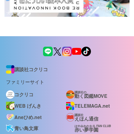
講談社コクリコ
ファミリーサイト
講談社の
コクリコ
動く図鑑MOVE
WEB げんき
TELEMAGA.net
講談社
Aneひめ.net
えほん通信
はやみねかおる FAN CLUB
青い鳥文庫
赤い夢学園