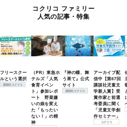
コクリコ ファミリー
人気の記事・特集
フリースクー
（PR）東急ホ
『神の蝶、舞
アーカイブ配
ルという選択
テルズ「人気
う果て』公式
信中【第67回
食育イベン
サイト
講談社児童文
講談社コクリコ
ト」参加レポ
学新人賞】受
講談社コクリコ
ート 野菜嫌
賞作家と前選
いの娘を変え
考委員に聞く
た「もったい
「児童文学創
ない！」の精
作セミナー」
神
コクリコ