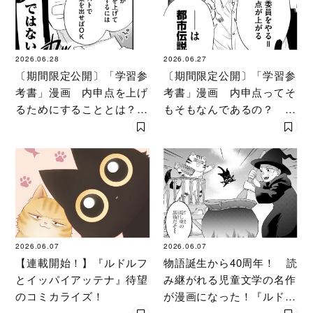
2026.06.28
2026.06.27
〔期間限定公開〕「学習参
〔期間限定公開〕「学習参
考書」漫画 内申点を上げ
考書」漫画 内申点ってそ
るためにすることとは？
もそもなんであるの？
『ガクサン』【144冊目
『ガクサン』【143冊目
②】
①】
2026.06.07
2026.06.07
【連載開始！】『ルドルフ
物語誕生から40周年！ 読
とイッパイアッテナ』待望
み継がれる児童文学の名作
のコミカライズ！
が漫画になった！『ルドル
フとイッパイアッテナ』