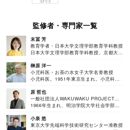
コクリコ
監修者・専門家一覧
末冨 芳
教育学者・日本大学文理学部教育学科教授
日本大学文理学部教育学科教授。京都大学
教育学部卒業...
榊原 洋一
小児科医・お茶の水女子大学名誉教授
小児科医。1951年東京生まれ。小児科
医。東京大学...
原 哲也
一般社団法人WAKUWAKU PROJECT
1966年生まれ、明治学院大学社会学部福
JAPAN代表・言語聴覚士・社会福祉士
祉学科卒業...
小泉 悠
東京大学先端科学技術研究センター准教授