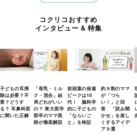
コクリコおすすめ
インタビュー & 特集
子どもの耳掃
「母乳・ミル
前頭葉の発達
約９割のママ
除は必要？不
ク・混合」結
ピークは10
が「つら
要？どうす
局どれがいい
代！ 脳科学
い！」と回
る？ 耳鼻科医
の？ 東大医学
的に子どもの
答 「読み聞
に聞いた正解
部卒のママ医
「ならいご
かせ」を楽し
師が徹底解説
と」を検証
くするアイデ
ア９選