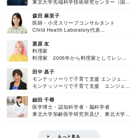
東京大学先端科学技術研究センター（国際
安全保障構想...
森田 麻里子
医師・小児スリープコンサルタント
Child Health Laboratory代表...
栗原 友
料理家
料理家 2005年から料理家としてレシピ
を紹介。東...
田中 昌子
モンテッソーリで子育て支援 エンジェル
モンテッソーリで子育て支援 エンジェル
ズハウス研究所所長
ズハウス研究...
細田 千尋
医学博士・認知科学者・脳科学者
東北大学加齢医学研究所及び、東北大学大
学院情報科学...
もっと見る