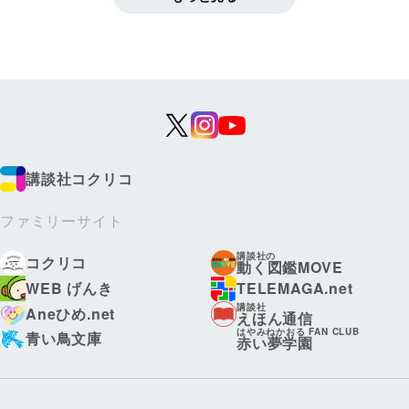
講談社コクリコ
ファミリーサイト
講談社の
コクリコ
動く図鑑MOVE
WEB げんき
TELEMAGA.net
講談社
Aneひめ.net
えほん通信
はやみねかおる FAN CLUB
青い鳥文庫
赤い夢学園