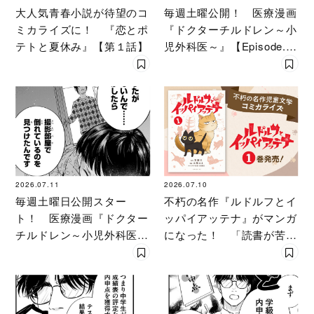
大人気青春小説が待望のコ
毎週土曜公開！ 医療漫画
ミカライズに！ 『恋とポ
『ドクターチルドレン～小
テトと夏休み』【第１話】
児外科医～』【Episode.
２】
2026.07.11
2026.07.10
毎週土曜日公開スター
不朽の名作『ルドルフとイ
ト！ 医療漫画『ドクター
ッパイアッテナ』がマンガ
チルドレン～小児外科医
になった！ 「読書が苦手
～』【Episode.１】
な子ども」も夢中になる
「第１話」特別公開