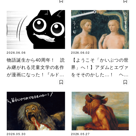
【第２話】
2026.06.06
2026.06.02
物語誕生から40周年！ 読
【ようこそ「かいぶつの世
み継がれる児童文学の名作
界」へ！】アダムとエヴァ
が漫画になった！『ルドル
をそそのかした…！ ヘビ
フとイッパイアッテナ』
編〈かいぶつ美術館〉
【第１話】
2026.05.30
2026.05.27