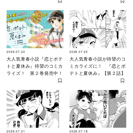
試し読み
児外科医～』【Episode.
３】
2026.07.22
2026.07.22
大人気青春小説『恋とポテ
大人気青春小説が待望のコ
トと夏休み』待望のコミカ
ミカライズに！ 『恋とポ
ライズ！ 第２巻発売中！
テトと夏休み』【第２話】
2026.07.21
2026.07.18