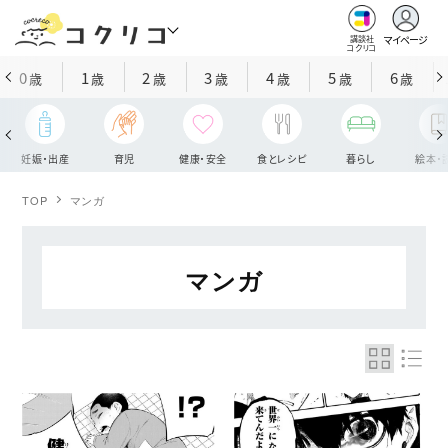
マイページ
講談社
コクリコ
0
1
2
3
4
5
6
歳
歳
歳
歳
歳
歳
歳
妊娠・出産
育児
健康・安全
食とレシピ
暮らし
絵本・
TOP
マンガ
マンガ