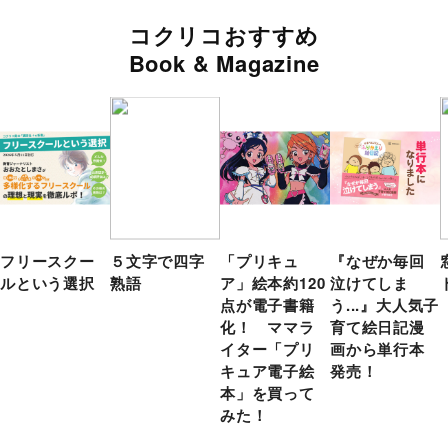
コクリコおすすめ
Book & Magazine
フリースクー
５文字で四字
「プリキュ
『なぜか毎回
ルという選択
熟語
ア」絵本約120
泣けてしま
点が電子書籍
う...』大人気子
化！ ママラ
育て絵日記漫
イター「プリ
画から単行本
キュア電子絵
発売！
本」を買って
みた！