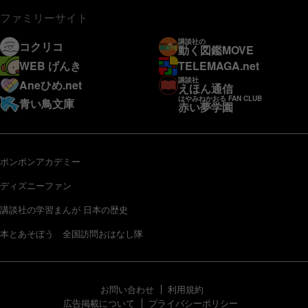
ファミリーサイト
講談社の
コクリコ
動く図鑑MOVE
WEB げんき
TELEMAGA.net
講談社
Aneひめ.net
えほん通信
はやみねかおる FAN CLUB
青い鳥文庫
赤い夢学園
ボンボンアカデミー
ディズニーファン
講談社の学習まんが 日本の歴史
本とあそぼう 全国訪問おはなし隊
お問い合わせ
利用規約
広告掲載について
プライバシーポリシー