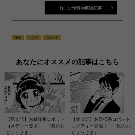
式動画チャンネル』で配信中。講談社発行の幼年・
詳しい情報や関連記事
児童・少年・少女向け雑誌の中では、『なかよし』
『たのしい幼稚園』『週刊少年マガジン』『別冊フ
レンド』に次いで歴史が長い雑誌です。 【SNS】
X（旧Twitter）：@tele_maga Instagram：＠
tele_maga
漫画
マンガ
ロボット
あなたにオススメの記事はこちら
【第１話】お嬢様系ロボット
【第２話】お嬢様系ロボット
コメディー登場！ 『鉄のお
コメディー登場！ 『鉄のお
じょうさま』
じょうさま』