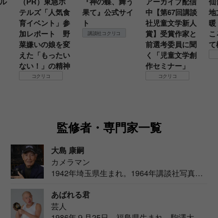
ル
（PR）東急ホ
『神の蝶、舞う
アーカイブ配信
仙
テルズ「人気食
果て』公式サイ
中【第67回講談
地
育イベント」参
ト
社児童文学新人
暖
加レポート 野
賞】受賞作家と
こ
講談社コクリコ
菜嫌いの娘を変
前選考委員に聞
て
えた「もったい
く「児童文学創
ない！」の精神
作セミナー」
コクリコ
コクリコ
監修者・専門家一覧
大島 康嗣
カメラマン
1942年埼玉県生まれ。1964年講談社写真部
カメ...
あばれる君
芸人
1986年９月25日、福島県生まれ。駒澤大学