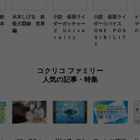
妖
水木しげる 妖
小説 仮面ライ
小説 仮面ライ
ト
本
怪大図録 世界
ダーガッチャー
ダーリバイス
マ
編
ド Ｕｎｉｖｅ
ＯＮＥ ＰＯＳ
Ｏ
ｒｓｉｔｙ
ＳＩＢＩＬＩＴ
Ｙ
コクリコ ファミリー
人気の記事・特集