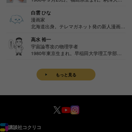
法学部...
白雲 ひな
漫画家
北海道出身。テレマガネット発の新人漫画
家。2020...
高水 裕一
宇宙論専攻の物理学者
1980年東京生まれ。早稲田大学理工学部物
理学科卒...
もっと見る
講談社コクリコ