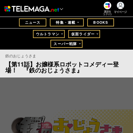
マイページ
講談社
コクリコ
ニュース
特集・連載
BOOKS
ウルトラマン
仮面ライダー
スーパー戦隊
鉄のおじょうさま
【第11話】お嬢様系ロボットコメディー登
場！ 『鉄のおじょうさま』