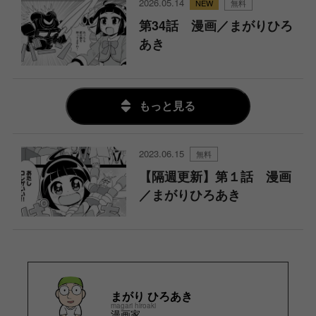
2026.05.14
無料
第34話 漫画／まがりひろ
あき
もっと見る
2023.06.15
無料
【隔週更新】第１話 漫画
／まがりひろあき
まがり ひろあき
magari hiroaki
漫画家