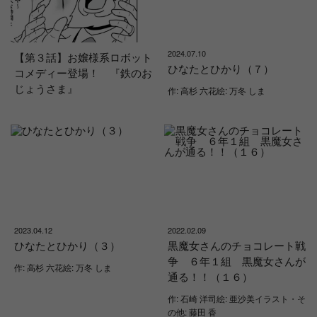
2024.07.10
【第３話】お嬢様系ロボット
ひなたとひかり（７）
コメディー登場！ 『鉄のお
じょうさま』
作: 高杉 六花絵: 万冬 しま
2023.04.12
2022.02.09
ひなたとひかり（３）
黒魔女さんのチョコレート戦
争 ６年１組 黒魔女さんが
作: 高杉 六花絵: 万冬 しま
通る！！（１６）
作: 石崎 洋司絵: 亜沙美イラスト・そ
の他: 藤田 香