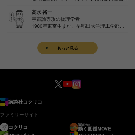
家。2020...
高水 裕一
宇宙論専攻の物理学者
1980年東京生まれ。早稲田大学理工学部物
理学科卒...
もっと見る
講談社コクリコ
ファミリーサイト
講談社の
コクリコ
動く図鑑MOVE