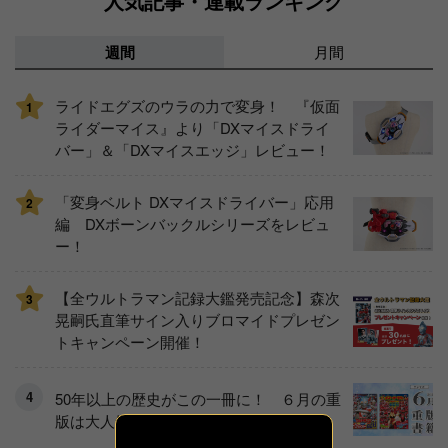
人気記事・連載ランキング
週間
月間
ライドエグズのウラの力で変身！ 『仮面
1
ライダーマイス』より「DXマイスドライ
バー」＆「DXマイスエッジ」レビュー！
「変身ベルト DXマイスドライバー」応用
2
編 DXボーンバックルシリーズをレビュ
ー！
【全ウルトラマン記録大鑑発売記念】森次
3
晃嗣氏直筆サイン入りブロマイドプレゼン
トキャンペーン開催！
50年以上の歴史がこの一冊に！ ６月の重
版は大人気シリーズの超百科です