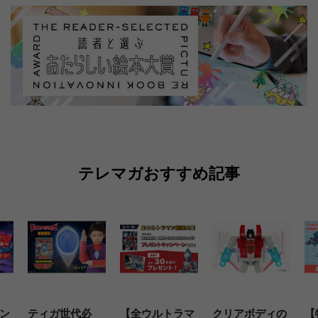
テレマガおすすめ記事
ン
ティガ世代必
【全ウルトラマ
クリアボディの
【