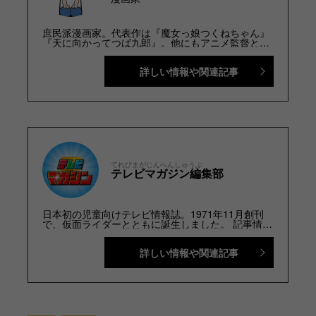
庶民派漫画家。代表作は『魔女っ娘つくねちゃん』
『天に向かってつば九郎』。他にもアニメ監督とし
て『えの素 THE ANIMATION』（原作：榎本俊二）
を制作。現在テレビマガジンにて『つば九郎チャレ
詳しい情報や関連記事
ンジ』を連載中。ゲーム大好き。
TwitterID:@magarihiroaki
てれびまがじんへんしゅうぶ
テレビマガジン編集部
日本初の児童向けテレビ情報誌。1971年11月創刊
で、仮面ライダーとともに誕生しました。 記事情報
と付録の詳細は、YouTubeの『テレビマガジン 公
式動画チャンネル』で配信中。講談社発行の幼年・
詳しい情報や関連記事
児童・少年・少女向け雑誌の中では、『なかよし』
『たのしい幼稚園』『週刊少年マガジン』『別冊フ
レンド』に次いで歴史が長い雑誌です。 【SNS】
X（旧Twitter）：@tele_maga Instagram：＠
tele_maga