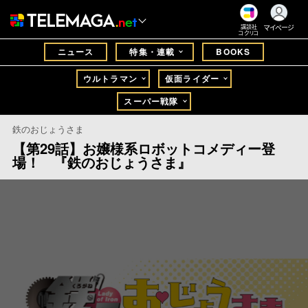
マイページ
講談社
コクリコ
ニュース
特集・連載
BOOKS
ウルトラマン
仮面ライダー
スーパー戦隊
鉄のおじょうさま
【第29話】お嬢様系ロボットコメディー登
場！ 『鉄のおじょうさま』