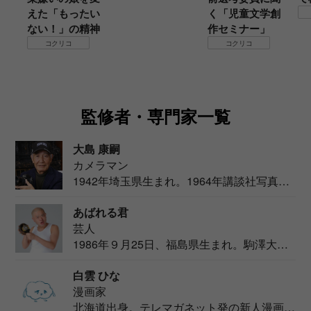
えた「もったい
く「児童文学創
ない！」の精神
作セミナー」
コクリコ
コクリコ
監修者・専門家一覧
大島 康嗣
カメラマン
1942年埼玉県生まれ。1964年講談社写真部
カメ...
あばれる君
芸人
1986年９月25日、福島県生まれ。駒澤大学
法学部...
白雲 ひな
漫画家
北海道出身。テレマガネット発の新人漫画