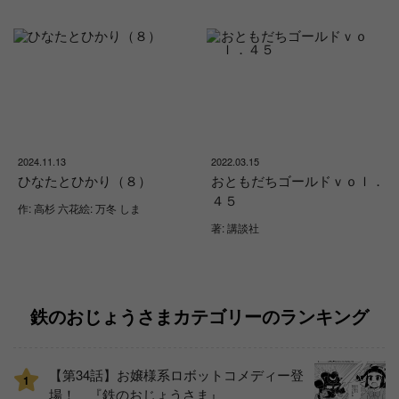
2024.11.13
2022.03.15
ひなたとひかり（８）
おともだちゴールドｖｏｌ．
４５
作: 高杉 六花絵: 万冬 しま
著: 講談社
鉄のおじょうさまカテゴリーのランキング
【第34話】お嬢様系ロボットコメディー登
1
場！ 『鉄のおじょうさま』