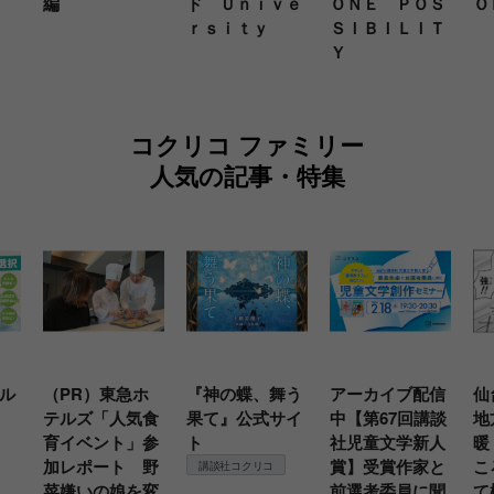
編
ド Ｕｎｉｖｅ
ＯＮＥ ＰＯＳ
Ｏ
ｒｓｉｔｙ
ＳＩＢＩＬＩＴ
Ｙ
コクリコ ファミリー
人気の記事・特集
ル
（PR）東急ホ
『神の蝶、舞う
アーカイブ配信
仙
テルズ「人気食
果て』公式サイ
中【第67回講談
地
育イベント」参
ト
社児童文学新人
暖
加レポート 野
賞】受賞作家と
こ
講談社コクリコ
菜嫌いの娘を変
前選考委員に聞
て