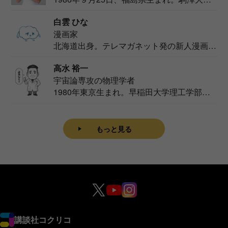
法学部...
白雲 ひな
漫画家
北海道出身。テレマガネット発の新人漫画
家。2020...
高水 裕一
宇宙論専攻の物理学者
1980年東京生まれ。早稲田大学理工学部物
理学科卒...
もっと見る
講談社コクリコ