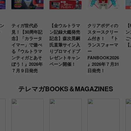
ン
ティガ世代必
【全ウルトラマ
クリアボディの
【
発
見！【30周年記
ン記録大鑑発売
スタースクリー
ン
念】「カラータ
記念】森次晃嗣
ム付き！ 『ト
ご
イマー」で遊べ
氏直筆サイン入
ランスフォーマ
【
る『ウルトラマ
りブロマイドプ
ー
ンティガとあそ
レゼントキャン
FANBOOK2026
ぼう！』2026年
ペーン開催！
』2026年７月31
７月９日発売
日発売！
テレマガBOOKS＆MAGAZINES