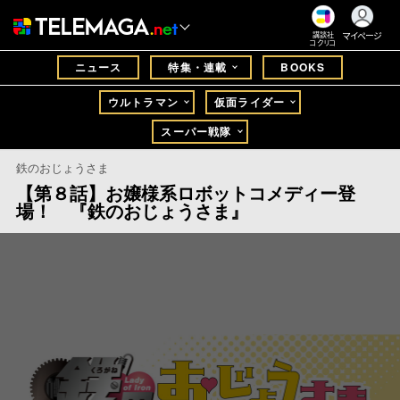
マイページ
講談社
コクリコ
ニュース
特集・連載
BOOKS
ウルトラマン
仮面ライダー
スーパー戦隊
鉄のおじょうさま
【第８話】お嬢様系ロボットコメディー登
場！ 『鉄のおじょうさま』