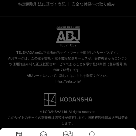
特定商取引法に基づく表記
安全な付録への取り組み
TELEMAGA.netは正規版配信サイトマークを取得したサービスです。
ABJマークは、この電子書店・電子書籍配信サービスが、著作権者からコンテン
ツ使用許諾を得た正規版配信サービスであることを示す登録商標（登録番号 第
6091713号）です。
ABJマークについて、詳しくはこちらを御覧ください。
https://aebs.or.jp/
© KODANSHA Ltd. All rights reserved.
このサイトのデータの著作権は講談社が保有します。無断複製転載放送等は禁止
します。