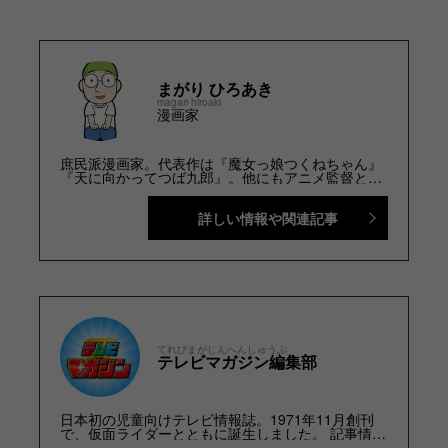
まがり ひろあき
magari hiroaki
漫画家
庶民派漫画家。代表作は『魔女っ娘つくねちゃん』
『天に向かってつば九郎』。他にもアニメ監督とし
て『えの素 THE ANIMATION』（原作：榎本俊二）
を制作。現在テレビマガジンにて『つば九郎チャレ
詳しい情報や関連記事
ンジ』を連載中。ゲーム大好き。
TwitterID:@magarihiroaki
てれびまがじんへんしゅうぶ
テレビマガジン編集部
日本初の児童向けテレビ情報誌。1971年11月創刊
で、仮面ライダーとともに誕生しました。 記事情報
と付録の詳細は、YouTubeの『テレビマガジン 公