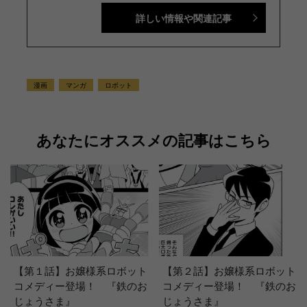
式動画チャンネル』で配信中。講談社発行の幼年・
詳しい情報や関連記事
児童・少年・少女向け雑誌の中では、『なかよし』
『たのしい幼稚園』『週刊少年マガジン』『別冊フ
レンド』に次いで歴史が長い雑誌です。 【SNS】
X（旧Twitter）：@tele_maga Instagram：＠
tele_maga
漫画
マンガ
ロボット
あなたにオススメの記事はこちら
【第１話】お嬢様系ロボット
【第２話】お嬢様系ロボット
コメディー登場！ 『鉄のお
コメディー登場！ 『鉄のお
じょうさま』
じょうさま』