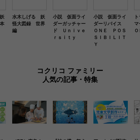
妖
水木しげる 妖
小説 仮面ライ
小説 仮面ライ
ト
本
怪大図録 世界
ダーガッチャー
ダーリバイス
マ
編
ド Ｕｎｉｖｅ
ＯＮＥ ＰＯＳ
Ｏ
ｒｓｉｔｙ
ＳＩＢＩＬＩＴ
Ｙ
コクリコ ファミリー
人気の記事・特集