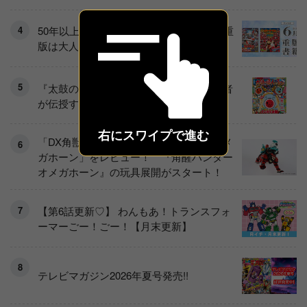
50年以上の歴史がこの一冊に！ ６月の重
版は大人気シリーズの超百科です
『太鼓の達人』即上達！ 世界大会優勝者
が伝授するコツ《実践編》
右にスワイプで進む
「DX角獣エンカク」「角獣覚醒器 DXオメ
ガホーン」をレビュー！ 『角醒ハンター
オメガホーン』の玩具展開がスタート！
【第6話更新♡】 わんもあ！トランスフォ
ーマーごー！ごー！【月末更新】
テレビマガジン2026年夏号発売!!