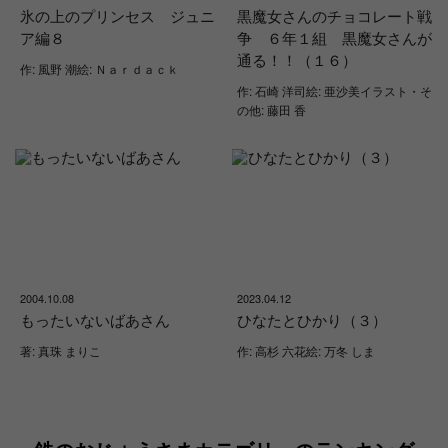
氷の上のプリンセス ジュニ
黒魔女さんのチョコレート戦
ア編８
争 ６年１組 黒魔女さんが
通る！！（１６）
作: 風野 潮絵: Ｎａｒｄａｃｋ
作: 石崎 洋司絵: 亜沙美イラスト・そ
の他: 藤田 香
2004.10.08
2023.04.12
もったいないばあさん
ひなたとひかり（３）
著: 真珠 まりこ
作: 高杉 六花絵: 万冬 しま