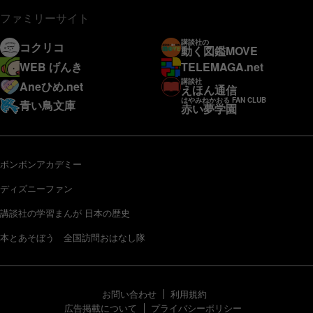
ファミリーサイト
講談社の
コクリコ
動く図鑑MOVE
WEB げんき
TELEMAGA.net
講談社
Aneひめ.net
えほん通信
はやみねかおる FAN CLUB
青い鳥文庫
赤い夢学園
ボンボンアカデミー
ディズニーファン
講談社の学習まんが 日本の歴史
本とあそぼう 全国訪問おはなし隊
お問い合わせ
利用規約
広告掲載について
プライバシーポリシー