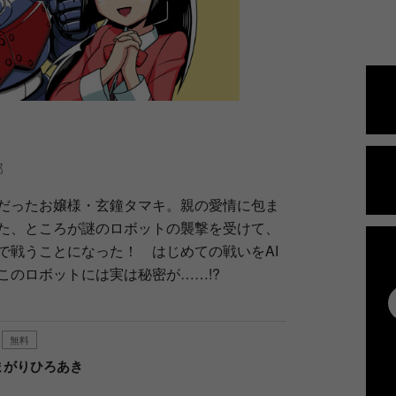
部
だったお嬢様・玄鐘タマキ。親の愛情に包ま
た、ところが謎のロボットの襲撃を受けて、
で戦うことになった！ はじめての戦いをAI
このロボットには実は秘密が……!?
無料
まがりひろあき