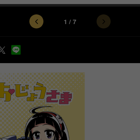
1
/
7