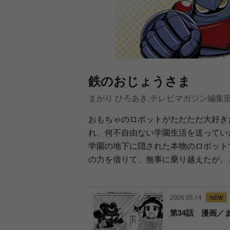
鉄のおじょうさま
まがり ひろあき,テレビマガジン編集
おもちゃのロボットがただただ大好き
れ、何不自由ない学園生活を送ってい
学園の地下に隠された本物のロボット
の力を借りて、無事に乗り越えたが、
2026.05.14
第34話 漫画／