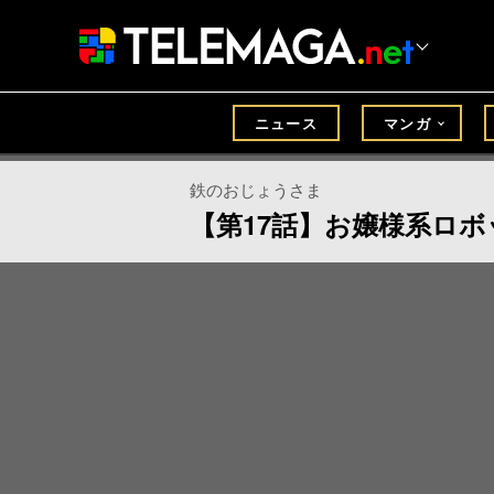
ニュース
マンガ
鉄のおじょうさま
【第17話】お嬢様系ロ