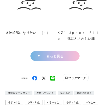
＃神絵師になりたい！（１）
ＫＺ’ Ｕｐｐｅｒ Ｆｉｌ
ｅ 死にふさわしい罪
もっと見る
ブックマーク
share
魔法＆ファンタジー
友情っていい！
笑える話
朝読に最適！
小学３年生
小学４年生
小学５年生
小学６年生
中学生〜