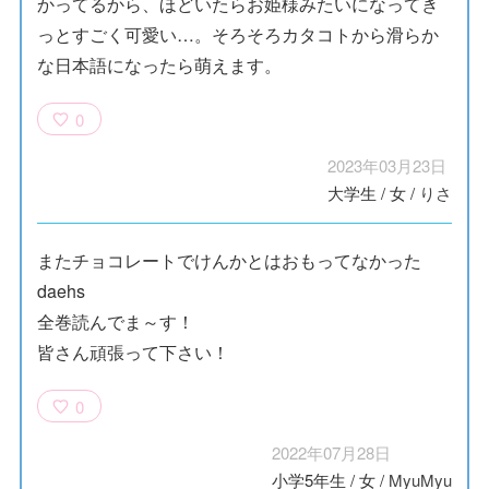
かってるから、ほどいたらお姫様みたいになってき
っとすごく可愛い…。そろそろカタコトから滑らか
な日本語になったら萌えます。
0
2023年03月23日
大学生
/
女
/
りさ
またチョコレートでけんかとはおもってなかった
daehs
全巻読んでま～す！
皆さん頑張って下さい！
0
2022年07月28日
小学5年生
/
女
/
MyuMyu