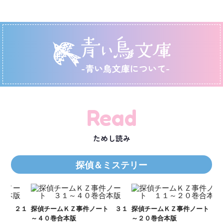
-青い鳥文庫について-
Read
ためし読み
探偵＆ミステリー
Ｋ
数
２１
探偵チームＫＺ事件ノート ３１
探偵チームＫＺ事件ノート １１
～４０巻合本版
～２０巻合本版