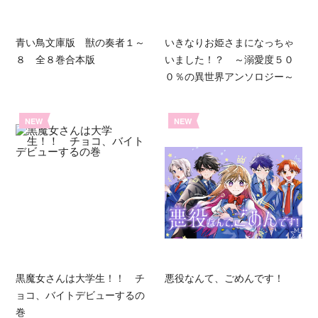
青い鳥文庫版 獣の奏者１～
いきなりお姫さまになっちゃ
８ 全８巻合本版
いました！？ ～溺愛度５０
０％の異世界アンソロジー～
NEW
NEW
黒魔女さんは大学生！！ チ
悪役なんて、ごめんです！
ョコ、バイトデビューするの
巻