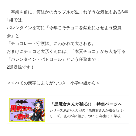
卒業を前に、何組かのカップルが生まれそうな気配もある6年
1組では、
バレンタインを前に「今年こそチョコを禁止にさせよう委員
会」と
「チョコレート守護隊」にわかれて大さわぎ。
おまけにチョコと大形くんには、「本冥チョコ」から人を守る
「バレンタイン・パトロール」という任務まで！
2話収録です！
＜すべての漢字にふりがなつき 小学中級から＞
「黒魔女さんが通る!! 」特集ページへ
シリーズ累計400万部の「黒魔女さんが通る!!」シ
リーズ。 あの5年1組が、ついに6年生に！ 学校で
は最高学年だけれど、まだまだ黒魔女さん3級のチ
ョコ。 インストラクター黒魔女ギュービッドさま
のしごきにたえつつ、黒魔女修行中！