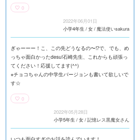
0
2022年06月01日
小学4年生
/
女
/
魔法使いsakura
ぎゃーーー！こ、この先どうなるの〜⁉で、でも、め
っちゃ面白かったdesu!石崎先生、これからも頑張っ
てください！応援してます(^^)
※チョコちゃんの中学生バージョンも書いて欲しいで
す☆
0
2022年05月28日
小学5年生
/
女
/
記憶レス黒魔女さん
いつも面白すぎのお話を読んでいます！