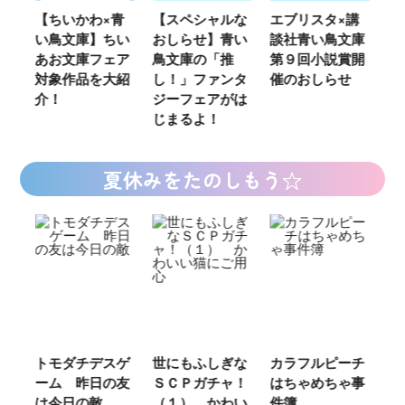
ウ
【ちいかわ×青
【スペシャルな
エブリスタ×講
【
い鳥文庫】ちい
おしらせ】青い
談社青い鳥文庫
女
あお文庫フェア
鳥文庫の「推
第９回小説賞開
る
対象作品を大紹
し！」ファンタ
催のおしらせ
ミ
介！
ジーフェアがは
じまるよ！
夏休みをたのしもう☆
ご
トモダチデスゲ
世にもふしぎな
カラフルピーチ
長
ーム 昨日の友
ＳＣＰガチャ！
はちゃめちゃ事
部
は今日の敵
（１） かわい
件簿