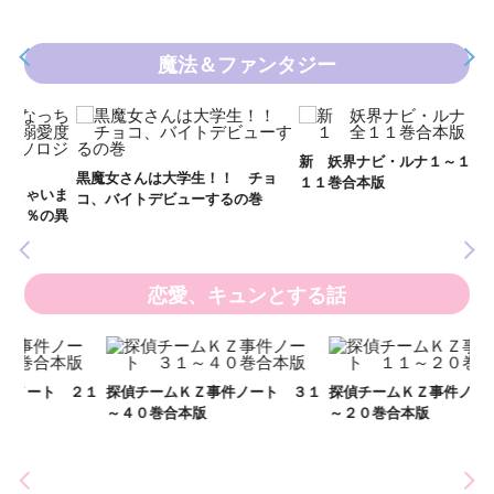
魔法＆ファンタジー
新 妖界ナビ・ルナ１～１１ 全
妖
黒魔女さんは大学生！！ チョ
１１巻合本版
全
いま
コ、バイトデビューするの巻
の異
恋愛、キュンとする話
２１
探偵チームＫＺ事件ノート ３１
探偵チームＫＺ事件ノート １１
～４０巻合本版
～２０巻合本版
い
し
世