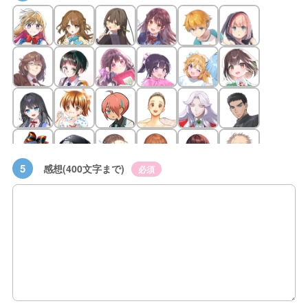
5
感想(400文字まで)
必須