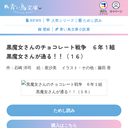
マイページ
講談社
コクリコ
NEWS
人気シリーズ
ためし読み
壁紙
青い鳥文庫小説賞
黒魔女さんのチョコレート戦争 ６年１組
黒魔女さんが通る！！（１６）
作：石崎 洋司 絵：亜沙美 イラスト・その他：藤田 香
ためし読み
購入はこちら