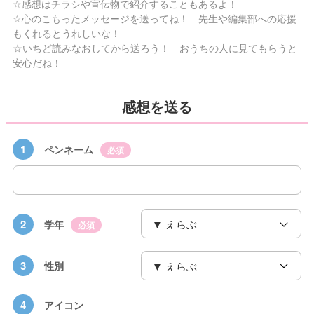
☆感想はチラシや宣伝物で紹介することもあるよ！
☆心のこもったメッセージを送ってね！ 先生や編集部への応援
もくれるとうれしいな！
☆いちど読みなおしてから送ろう！ おうちの人に見てもらうと
安心だね！
感想を送る
1
ペンネーム
必須
2
学年
必須
3
性別
4
アイコン