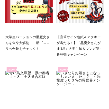
大学生バージョンの黒魔女さ
【直筆サイン色紙＆アクキー
んを全身大解剖！ 新ゴスロ
が当たる！】「黒魔女さんが
リの全貌をチェック！
通る!!」大学生編＆マンガ第１
巻発売キャンペーン
NEW
NEW