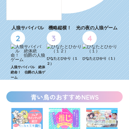
人狼サバイバル 機略縦横！ 光の夜の人狼ゲーム
2
3
4
ひなたとひかり（１
ひなたとひかり（１）
２）
人狼サバイバル 絶体
絶命！ 伯爵の人狼ゲ
ーム
青い鳥のおすすめNEWS