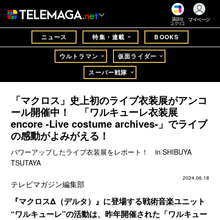
マイページ
講談社
コクリコ
ニュース
特集・連載
BOOKS
ウルトラマン
仮面ライダー
スーパー戦隊
「マクロス」史上初のライブ衣装展がアンコ
ール開催中！ 「ワルキューレ衣装展
encore -Live costume archives-」でライブ
の感動がよみがえる！
パワーアップしたライブ衣装展をレポート！ in SHIBUYA
TSUTAYA
2024.06.18
テレビマガジン編集部
『マクロスΔ（デルタ）』に登場する戦術音楽ユニット
“ワルキューレ”の活動は、昨年開催された「ワルキュー