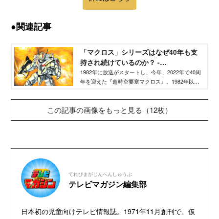
●関連記事
「マクロス」シリーズはなぜ40年も支
持され続けているのか？ -
TELEMAGA.net｜講談社
1982年に放送がスタートし、今年、2022年で40周
年を迎えた『超時空要塞マクロス』。1982年以降
もさまざまなシリーズ作品が誕生し、40年間に渡
って人気を保持し続けている伝説的シリーズだ。
この記事の画像をもっと見る（12枚）
はたして「マクロス」は、なぜ支持され続けてい
るのだろうか？
てれびまがじんへんしゅうぶ
テレビマガジン編集部
日本初の児童向けテレビ情報誌。1971年11月創刊で、仮