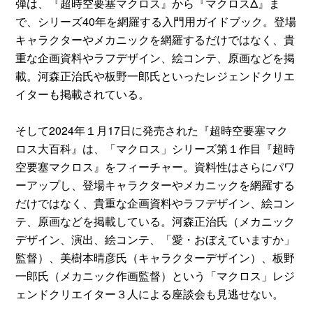
弾は、『超時空要塞マクロス』から『マクロスΔ』ま
で、シリーズ40年を網羅する入門用ガイドブック。登場
キャラクターやメカニックを網羅するだけではなく、貴
重な企画資料やラフデザイン、絵コンテ、原画などを掲
載。河森正治氏や板野一郎氏といったレジェンドクリエ
イターも掲載されている。
そして2024年１月17日に発売された『超時空要塞マク
ロス大百科』は、「マクロス」シリーズ第１作目『超時
空要塞マクロス』をフィーチャー。資料性はさらにパワ
ーアップし、登場キャラクターやメカニックを網羅する
だけではなく、貴重な企画資料やラフデザイン、絵コン
テ、原画などを掲載している。河森正治氏（メカニック
デザイン、演出、絵コンテ、「愛・おぼえていますか」
監督）、美樹本晴彦氏（キャラクターデザイン）、板野
一郎氏（メカニック作画監督）という「マクロス」レジ
ェンドクリエイター３人による座談会も見逃せない。