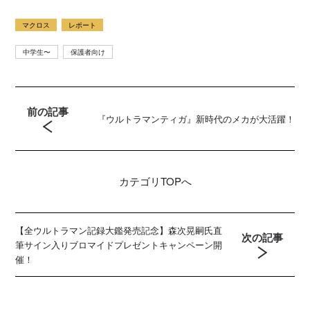
マクロス
レポート
中学生〜
保護者向け
前の記事
『ウルトラマンティガ』新時代のメカが大活躍！
カテゴリ
TOPへ
【全ウルトラマン記録大鑑発売記念】森次晃嗣氏直
次の記事
筆サイン入りブロマイドプレゼントキャンペーン開
催！