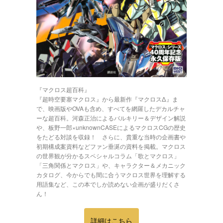
『マクロス超百科』
『超時空要塞マクロス』から最新作『マクロスΔ』ま
で、映画版やOVAも含め、すべてを網羅したデカルチャ
ーな超百科。河森正治によるバルキリー＆デザイン解説
や、板野一郎×unknownCASEによるマクロスCGの歴史
をたどる対談を収録！ さらに、貴重な当時の企画書や
初期構成案資料などファン垂涎の資料を掲載。マクロス
の世界観が分かるスペシャルコラム「歌とマクロス」
「三角関係とマクロス」や、キャラクター＆メカニック
カタログ、今からでも間に合うマクロス世界を理解する
用語集など、この本でしか読めない企画が盛りだくさ
ん！
詳細はこちら