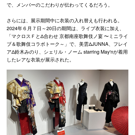
で、メンバーのこだわりが伝わってくるだろう。
さらには、展示期間中に衣装の入れ替えも行われる。
2024年６月７日～20日の期間は、ライブ衣装に加え、
「マクロスＦとΔ合わせ 京都南座歌舞伎ノ宴 〜ミニライ
ブ＆歌舞伎コラボトーク～」で、美雲ΔJUNNA、フレイ
アΔ鈴木みのり、シェリル・ノーム starring May'nが着用
したレアな衣装が展示された。