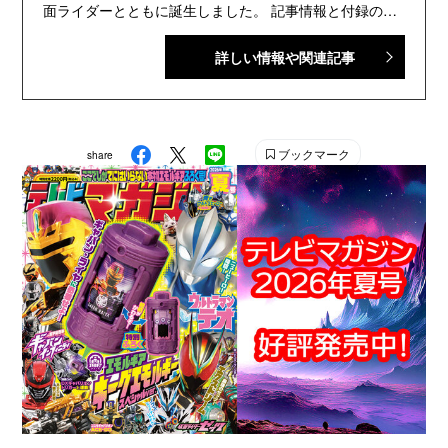
面ライダーとともに誕生しました。 記事情報と付録の詳
細は、YouTubeの『テレビマガジン 公式動画チャンネ
詳しい情報や関連記事
ル』で配信中。講談社発行の幼年・児童・少年・少女向
け雑誌の中では、『なかよし』『たのしい幼稚園』『週
刊少年マガジン』『別冊フレンド』に次いで歴史が長い
雑誌です。 【SNS】 X（旧Twitter）：@tele_maga
ブックマーク
share
Instagram：＠tele_maga