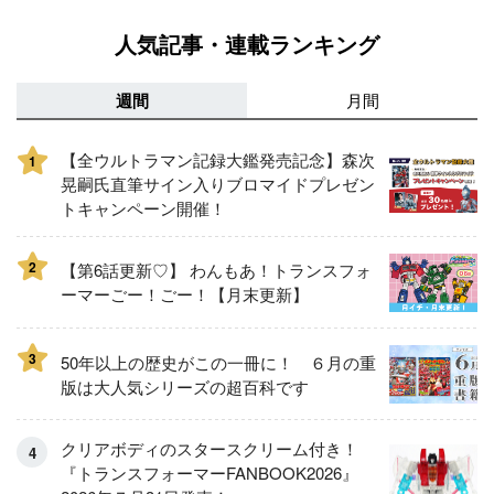
人気記事・連載ランキング
週間
月間
【全ウルトラマン記録大鑑発売記念】森次
1
晃嗣氏直筆サイン入りブロマイドプレゼン
トキャンペーン開催！
2
【第6話更新♡】 わんもあ！トランスフォ
ーマーごー！ごー！【月末更新】
3
50年以上の歴史がこの一冊に！ ６月の重
版は大人気シリーズの超百科です
クリアボディのスタースクリーム付き！
『トランスフォーマーFANBOOK2026』