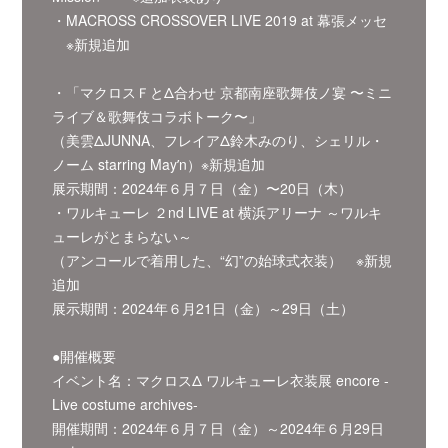
・MACROSS CROSSOVER LIVE 2019 at 幕張メッセ
※新規追加
・「マクロスＦとΔ合わせ 京都南座歌舞伎ノ宴 〜ミニ
ライブ＆歌舞伎コラボトーク〜」
（美雲ΔJUNNA、フレイアΔ鈴⽊みのり、シェリル・
ノーム starring Mayʼn）※新規追加
展⽰期間：2024年６⽉７⽇（⾦）〜20⽇（⽊）
・ワルキューレ ２nd LIVE at 横浜アリーナ ～ワルキ
ューレがとまらない～
（アンコールで着用した、“幻”の始球式衣装） ※新規
追加
展示期間：2024年６月21日（金）～29日（土）
●開催概要
イベント名：マクロスΔ ワルキューレ⾐装展 encore -
Live costume archives-
開催期間：2024年６月７日（金）～2024年６月29日