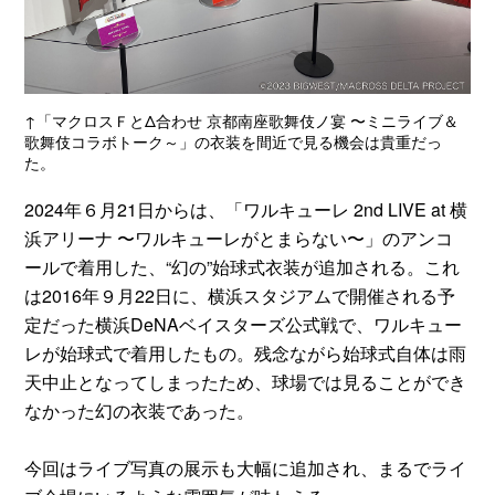
↑「マクロスＦとΔ合わせ 京都南座歌舞伎ノ宴 〜ミニライブ＆
歌舞伎コラボトーク～」の衣装を間近で見る機会は貴重だっ
た。
2024年６月21日からは、「ワルキューレ 2nd LIVE at 横
浜アリーナ 〜ワルキューレがとまらない〜」のアンコ
ールで着用した、“幻の”始球式衣装が追加される。これ
は2016年９月22日に、横浜スタジアムで開催される予
定だった横浜DeNAベイスターズ公式戦で、ワルキュー
レが始球式で着用したもの。残念ながら始球式自体は雨
天中止となってしまったため、球場では見ることができ
なかった幻の衣装であった。
今回はライブ写真の展示も大幅に追加され、まるでライ