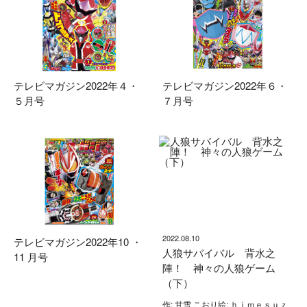
テレビマガジン2022年４・
テレビマガジン2022年６・
５月号
７月号
2022.08.10
テレビマガジン2022年10 ・
人狼サバイバル 背水之
11 月号
陣！ 神々の人狼ゲーム
（下）
作: 甘雪 こおり絵: ｈｉｍｅｓｕｚ