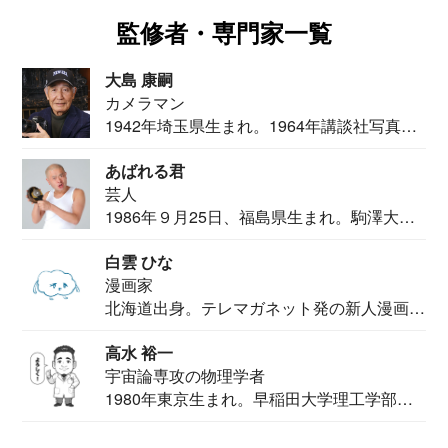
監修者・専門家一覧
大島 康嗣
カメラマン
1942年埼玉県生まれ。1964年講談社写真部
カメ...
あばれる君
芸人
1986年９月25日、福島県生まれ。駒澤大学
法学部...
白雲 ひな
漫画家
北海道出身。テレマガネット発の新人漫画
家。2020...
高水 裕一
宇宙論専攻の物理学者
1980年東京生まれ。早稲田大学理工学部物
理学科卒...