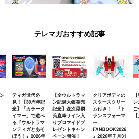
テレマガおすすめ記事
【全ウルトラマ
クリアボディの
【特別編】トラ
【
年記
ン記録大鑑発売
スタースクリー
ンスフォーマー
♡
タ
記念】森次晃嗣
ム付き！ 『ト
ごー！ごー！
ト
べ
氏直筆サイン入
ランスフォーマ
【月イチ更新】
マ
マ
りブロマイドプ
ー
ー
そ
レゼントキャン
FANBOOK2026
新
6年
ペーン開催！
』2026年７月31