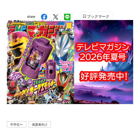
刊少年マガジン』『別冊フレンド』に次いで歴史が長い
雑誌です。 【SNS】 X（旧Twitter）：@tele_maga
ブックマーク
share
Instagram：＠tele_maga
中学生〜
保護者向け