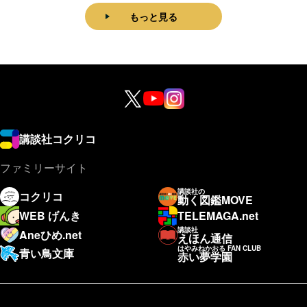
もっと見る
講談社コクリコ
ファミリーサイト
講談社の
コクリコ
動く図鑑MOVE
WEB げんき
TELEMAGA.net
講談社
Aneひめ.net
えほん通信
はやみねかおる FAN CLUB
青い鳥文庫
赤い夢学園