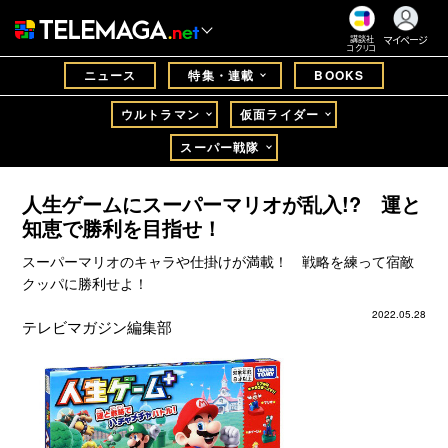
マイページ
講談社
コクリコ
ニュース
特集・連載
BOOKS
ウルトラマン
仮面ライダー
スーパー戦隊
人生ゲームにスーパーマリオが乱入!? 運と
知恵で勝利を目指せ！
スーパーマリオのキャラや仕掛けが満載！ 戦略を練って宿敵
クッパに勝利せよ！
2022.05.28
テレビマガジン編集部