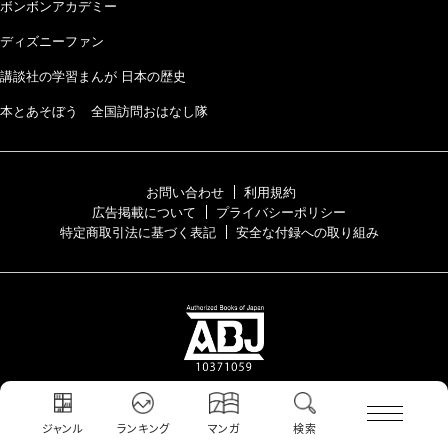
ボンボンアカデミー
ディズニーファン
講談社の学習まんが 日本の歴史
本とあそぼう 全国訪問おはなし隊
お問い合わせ
利用規約
広告掲載について
プライバシーポリシー
特定商取引法に基づく表記
安全な付録への取り組み
TELEMAGA.netは正規版配信サイトマークを取得したサービスです。
ABJマークは、この電子書店・電子書籍配信サービスが、著作権者からコンテン
ツ使用許諾を得た正規版配信サービスであることを示す登録商標（登録番号 第
ジャンル
ランキング
マンガ
検索
6091713号）です。