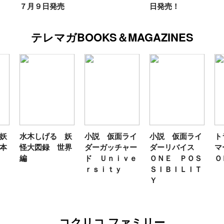
日発売！
テレマガBOOKS＆MAGAZINES
妖
小説 仮面ライ
小説 仮面ライ
トランスフォー
テ
界
ダーガッチャー
ダーリバイス
マーＦＡＮＢＯ
ン
ド Ｕｎｉｖｅ
ＯＮＥ ＰＯＳ
ＯＫ２０２６
年
ｒｓｉｔｙ
ＳＩＢＩＬＩＴ
Ｙ
コクリコ ファミリー