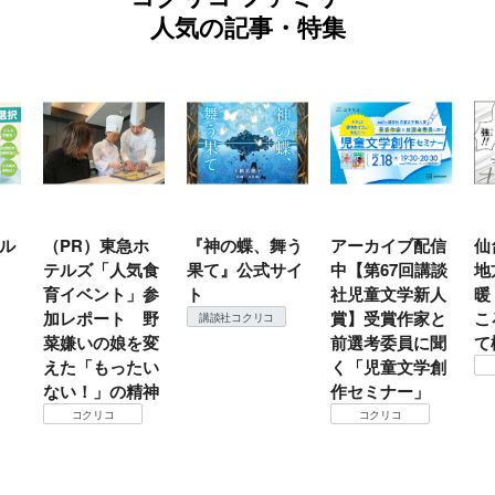
人気の記事・特集
ホ
『神の蝶、舞う
アーカイブ配信
仙台の冬は東北
『
食
果て』公式サイ
中【第67回講談
地方では温
（
参
ト
社児童文学新人
暖？ 本当のと
こ
野
賞】受賞作家と
ころは仙台に来
＃
講談社コクリコ
変
前選考委員に聞
て検証すべし！
月
い
く「児童文学創
定
コクリコ
神
作セミナー」
コクリコ