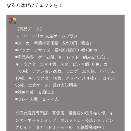
なる方はぜひチェックを！
【商品データ】
スーパーマリオ 人生ゲームプラス
■メーカー希望小売価格 5,500円（税込）
■パッケージサイズ 横420×縦270×幅43mm
■商品内容 ゲーム盤、ルーレット（組み立て式）、
キャラクターコマ４個、スターピン４個×６色、カー
ド60枚（アクション26枚、ミニゲーム10枚、アイテム
10枚、キャラクター10枚、アドバイス４枚）、コイン
95枚、土管ケース、遊び方説明書
■対象年齢 ８歳以上
■プレイ人数 ２～４人
全国の玩具専門店、百貨店、量販店の玩具売り場、イ
ンターネットショップ、タカラトミー公式ショッピン
グサイト「タカラトミーモール」で絶賛発売中！