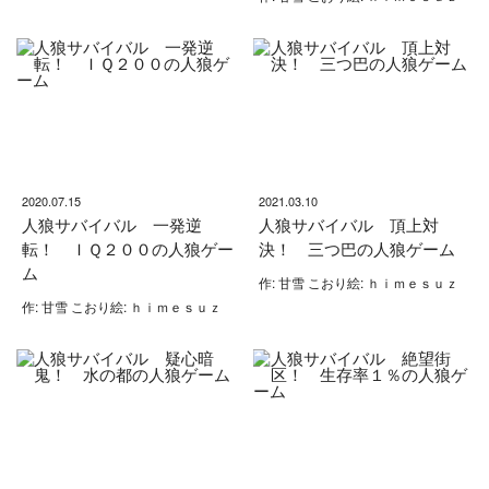
2020.07.15
2021.03.10
人狼サバイバル 一発逆
人狼サバイバル 頂上対
転！ ＩＱ２００の人狼ゲー
決！ 三つ巴の人狼ゲーム
ム
作: 甘雪 こおり絵: ｈｉｍｅｓｕｚ
作: 甘雪 こおり絵: ｈｉｍｅｓｕｚ