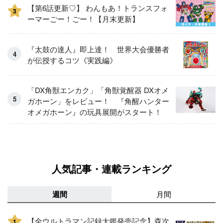
【第6話更新♡】 わんもあ！トランスフォ
3
ーマーごー！ごー！【月末更新】
『太鼓の達人』即上達！ 世界大会優勝者
が伝授するコツ《実践編》
「DX角獣エンカク」「角獣覚醒器 DXオメ
ガホーン」をレビュー！ 『角醒ハンター
オメガホーン』の玩具展開がスタート！
人気記事・連載ランキング
週間
月間
【全ウルトラマン記録大鑑発売記念】森次
1