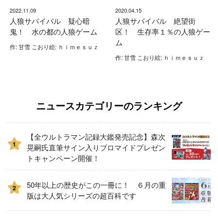
2022.11.09
2020.04.15
人狼サバイバル 疑心暗
人狼サバイバル 絶望街
鬼！ 水の都の人狼ゲーム
区！ 生存率１％の人狼ゲー
ム
作: 甘雪 こおり絵: ｈｉｍｅｓｕｚ
作: 甘雪 こおり絵: ｈｉｍｅｓｕｚ
ニュースカテゴリーのランキング
【全ウルトラマン記録大鑑発売記念】森次
1
晃嗣氏直筆サイン入りブロマイドプレゼン
トキャンペーン開催！
50年以上の歴史がこの一冊に！ ６月の重
2
版は大人気シリーズの超百科です