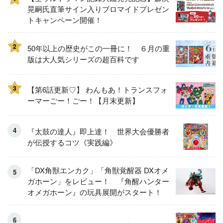
晃嗣氏直筆サイン入りブロマイドプレゼン
トキャンペーン開催！
2
50年以上の歴史がこの一冊に！ ６月の重
版は大人気シリーズの超百科です
3
【第6話更新♡】 わんもあ！トランスフォ
ーマーごー！ごー！【月末更新】
『太鼓の達人』即上達！ 世界大会優勝者
が伝授するコツ《実践編》
「DX角獣エンカク」「角獣覚醒器 DXオメ
ガホーン」をレビュー！ 『角醒ハンター
オメガホーン』の玩具展開がスタート！