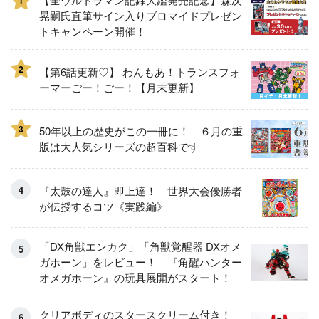
1
晃嗣氏直筆サイン入りブロマイドプレゼン
トキャンペーン開催！
2
【第6話更新♡】 わんもあ！トランスフォ
ーマーごー！ごー！【月末更新】
3
50年以上の歴史がこの一冊に！ ６月の重
版は大人気シリーズの超百科です
『太鼓の達人』即上達！ 世界大会優勝者
が伝授するコツ《実践編》
「DX角獣エンカク」「角獣覚醒器 DXオメ
ガホーン」をレビュー！ 『角醒ハンター
オメガホーン』の玩具展開がスタート！
クリアボディのスタースクリーム付き！