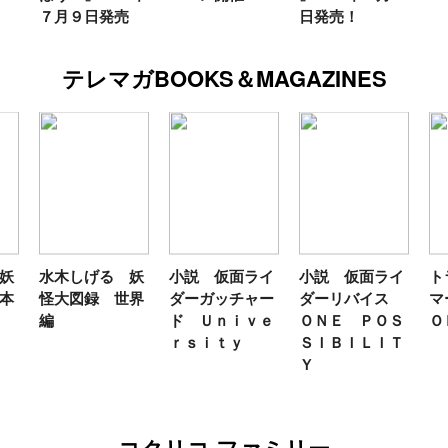
７月９日発売
日発売！
テレマガBOOKS＆MAGAZINES
妖
水木しげる 妖
小説 仮面ライ
小説 仮面ライ
ト
本
怪大図録 世界
ダーガッチャー
ダーリバイス
マ
編
ド Ｕｎｉｖｅ
ＯＮＥ ＰＯＳ
Ｏ
ｒｓｉｔｙ
ＳＩＢＩＬＩＴ
Ｙ
コクリコ ファミリー