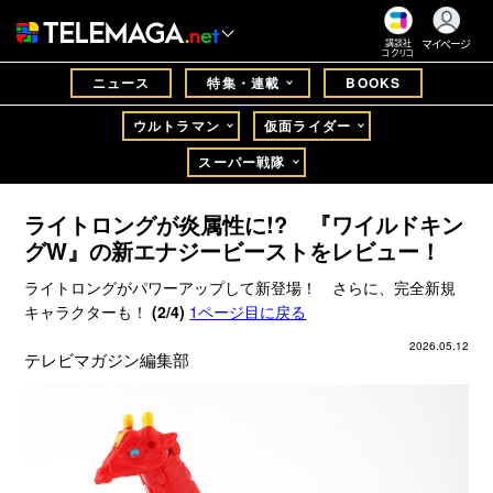
マイページ
講談社
コクリコ
ニュース
特集・連載
BOOKS
ウルトラマン
仮面ライダー
スーパー戦隊
ライトロングが炎属性に!? 『ワイルドキン
グW』の新エナジービーストをレビュー！
ライトロングがパワーアップして新登場！ さらに、完全新規
キャラクターも！
(2/4)
1ページ目に戻る
2026.05.12
テレビマガジン編集部