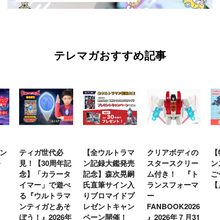
テレマガおすすめ記事
ン
ティガ世代必
【全ウルトラマ
クリアボディの
【
発
見！【30周年記
ン記録大鑑発売
スタースクリー
ン
念】「カラータ
記念】森次晃嗣
ム付き！ 『ト
ご
イマー」で遊べ
氏直筆サイン入
ランスフォーマ
【
る『ウルトラマ
りブロマイドプ
ー
ンティガとあそ
レゼントキャン
FANBOOK2026
ぼう！』2026年
ペーン開催！
』2026年７月31