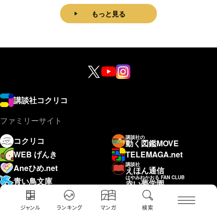
もっと見る
講談社コクリコ
ファミリーサイト
講談社の
コクリコ
動く図鑑MOVE
WEB げんき
TELEMAGA.net
講談社
Aneひめ.net
えほん通信
はやみねかおる FAN CLUB
青い鳥文庫
赤い夢学園
ジャンル
ランキング
マンガ
検索