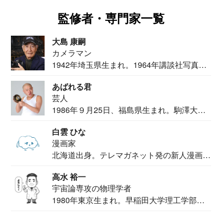
監修者・専門家一覧
大島 康嗣
カメラマン
1942年埼玉県生まれ。1964年講談社写真部
カメ...
あばれる君
芸人
1986年９月25日、福島県生まれ。駒澤大学
法学部...
白雲 ひな
漫画家
北海道出身。テレマガネット発の新人漫画
家。2020...
高水 裕一
宇宙論専攻の物理学者
1980年東京生まれ。早稲田大学理工学部物
理学科卒...