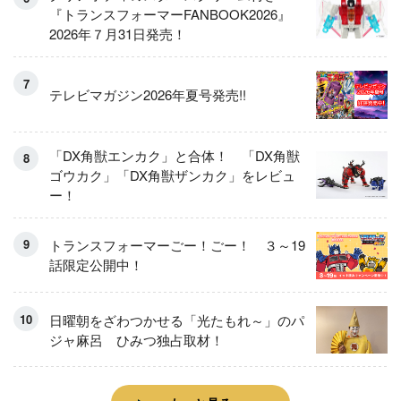
『トランスフォーマーFANBOOK2026』
2026年７月31日発売！
テレビマガジン2026年夏号発売!!
「DX角獣エンカク」と合体！ 「DX角獣
ゴウカク」「DX角獣ザンカク」をレビュ
ー！
トランスフォーマーごー！ごー！ ３～19
話限定公開中！
日曜朝をざわつかせる「光たもれ～」のパ
ジャ麻呂 ひみつ独占取材！