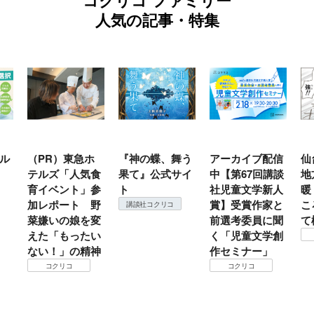
人気の記事・特集
ル
（PR）東急ホ
『神の蝶、舞う
アーカイブ配信
仙
テルズ「人気食
果て』公式サイ
中【第67回講談
地
育イベント」参
ト
社児童文学新人
暖
加レポート 野
賞】受賞作家と
こ
講談社コクリコ
菜嫌いの娘を変
前選考委員に聞
て
えた「もったい
く「児童文学創
ない！」の精神
作セミナー」
コクリコ
コクリコ