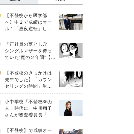
【不登校から医学部
へ】中２で成績はオー
ル１「昼夜逆転」した
わが子を”夜遊び”に連れ
出した母の気づき
「正社員の落とし穴」
シングルマザーを待っ
ていた“魔の２年間”【後
編】
【不登校のきっかけは
先生でした】「カウン
セリングの時間」生徒
の情報をバラしたの
は…《第２話》
小中学校「不登校35万
人」時代に 中川翔子
さんが審査委員長「不
登校生動画甲子園
2026」が開催
【不登校】で成績オー