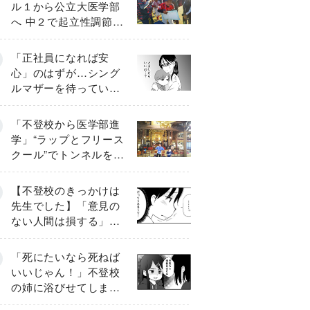
ル１から公立大医学部
へ 中２で起立性調節障
害「治るまで３年」の
診断 そのとき母は
「正社員になれば安
心」のはずが…シング
ルマザーを待ってい
た“魔の２年間”【前編】
「不登校から医学部進
学」“ラップとフリース
クール”でトンネルを脱
して高校受験へ〔元野
球少年の実話〕
【不登校のきっかけは
先生でした】「意見の
ない人間は損する」担
任の一言が苦しみに…
《第１話》
「死にたいなら死ねば
いいじゃん！」不登校
の姉に浴びせてしまっ
た言葉【番外編・後