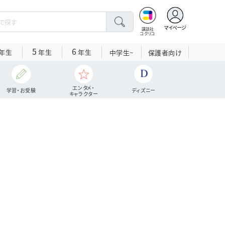
マイページ
講談社
コクリコ
5
6
年生
年生
年生
中学生~
保護者向け
エンタメ・
学習・お受験
ディズニー
キャラクター