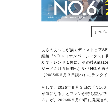
すべて
あさのあつこが描くディストピアSFの
続編『NO.６［ナンバーシックス］再
X でトレンド１位に、その後Amaz
ジー／２月５日調べ）や『NO.６
（2025年６月３日調べ）にランク
そして、2025年９月３日の『NO
が気になる」とファンが待ち望んで
３』が、2026年５月28日に発売さ