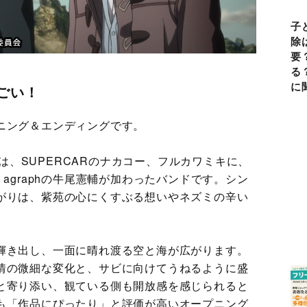
子
除
要
る
に
ごい！
ニング＆エンディングです。
A）は、SUPERCARのナカコー、フルカワミキに、
田渕ひさ子、agraphの牛尾憲輔が加わったバンドです。シン
がりは、紫苑の心にくすぶる想いやネズミの辛い
輝き出し、一面に晴れ渡る空と海が広がります。
情の微細な変化と、サビに向けてうねるように盛
と寄り添い、観ている側も開放感を感じられると
も「作品にぴったり」と評価が高いオープニング