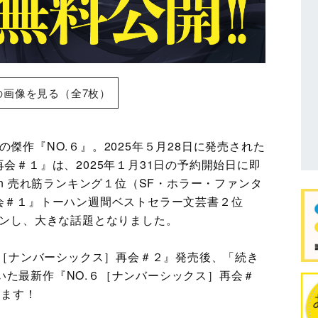
の画像を見る（全7枚）
傑作『NO.６』。2025年５月28日に発売された
会＃１』は、2025年１月31日の予約開始日に即
on 売れ筋ランキング１位（SF・ホラー・ファンタ
再会＃１』トーハン週間ベストセラー文芸書２位
インし、大きな話題となりました。
.６［ナンバーシックス］再会＃２』発売後、「続き
いた最新作『NO.６［ナンバーシックス］再会＃
れます！