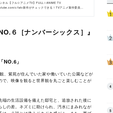
ネル【フル☆アニメTV】FULL☆ANIME TV
w.youtube.com/c/fatv新作がチェックできる！TVアニメ製作委員
係各所に正式許諾を得て講談社が運営しているアニメ＆コミッ
NO.６［ナンバーシックス］』
NO.6」
景観、紫苑が住んでいた家や働いていた公園などが
ので、映像を観ると世界観を丸ごと楽しむことが
先端の生活設備を備えた邸宅と、追放された後に
らしの差。ネズミに助けられ、汚水にまみれなが