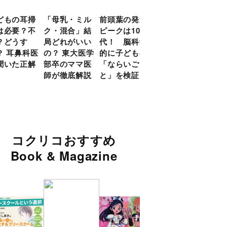
どもの耳掃
「母乳・ミル
前頭葉の発達
約９割のママ
現役
は必要？不
ク・混合」結
ピークは10
が「つら
談員
？どうす
局どれがいい
代！ 脳科学
い！」と回
に偏
？ 耳鼻科医
の？ 東大医学
的に子どもの
答 「読み聞
い」
聞いた正解
部卒のママ医
「ならいご
かせ」を楽し
由
師が徹底解説
と」を検証
くするアイデ
ア９選
コクリコおすすめ
Book & Magazine