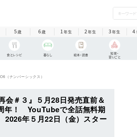
5
6
1
2
3
4
歳
歳
年生
年生
年生
知育・
食とレシピ
暮らし
絵本・読書
習いごと
NO6（ナンバーシックス）
再会＃３』５月28日発売直前＆
5周年！ YouTubeで全話無料期
2026年５月22日（金）スター