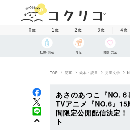
0
1
2
3
4
歳
歳
歳
歳
歳
妊娠・出産
育児
健康・安全
TOP
記事
絵本・読書
児童文学
あさのあつこ『NO.６
TVアニメ『NO.6』1
間限定公開配信決定！ 
ト