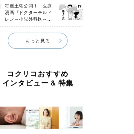
編】
毎週土曜公開！ 医療
漫画『ドクターチルド
レン～小児外科医～』
【Episode.４】
もっと見る
コクリコおすすめ
インタビュー & 特集