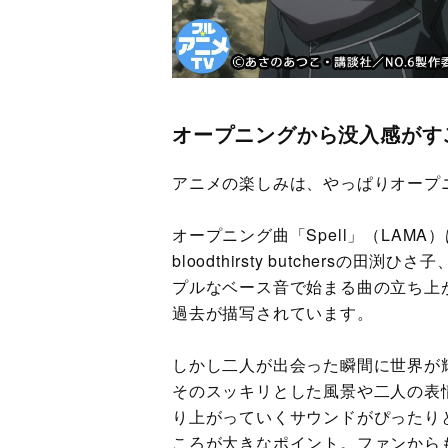
オープニングから没入感がす
アニメの楽しみは、やっぱりオープ
オープニング曲「Spell」（LAM
bloodthirsty butchersの
プルなベース音で始まる曲の立ち上
過去が描写されています。
しかし二人が出会った瞬間に世界が
そのスッキリとした風景や二人の表
り上がっていくサウンドがぴったり
ころが大きなポイント。ファンから