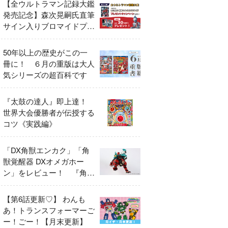
【全ウルトラマン記録大鑑
発売記念】森次晃嗣氏直筆
サイン入りブロマイドプレ
ゼントキャンペーン開催！
50年以上の歴史がこの一
冊に！ ６月の重版は大人
気シリーズの超百科です
『太鼓の達人』即上達！
世界大会優勝者が伝授する
コツ《実践編》
「DX角獣エンカク」「角
獣覚醒器 DXオメガホー
ン」をレビュー！ 『角醒
ハンター オメガホーン』
の玩具展開がスタート！
【第6話更新♡】 わんも
あ！トランスフォーマーご
ー！ごー！【月末更新】