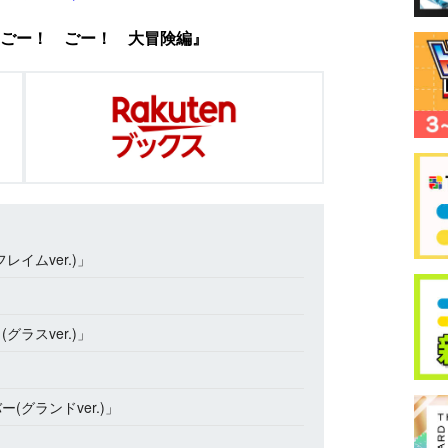
ごー！ ごー！ 大冒険編』
イムver.)」
ラスver.)」
(グランドver.)」