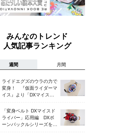
みんなのトレンド
人気記事ランキング
週間
月間
ライドエグズのウラの力で
変身！ 『仮面ライダーマ
イス』より「DXマイスド
ライバー」＆「DXマイス
エッジ」レビュー！
「変身ベルト DXマイスド
ライバー」応用編 DXボ
ーンバックルシリーズをレ
ビュー！