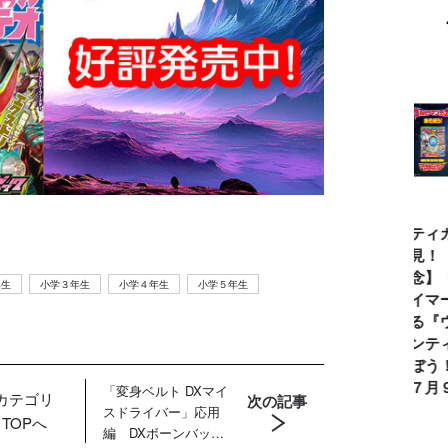
ウルトラマンシ
仮面ライダー誕
テレビマガジン
ティガ世
リーズ60周年記
生55周年記
2026年夏号発
見！【3
念！ ウルトラ
念！ 仮面ライ
売!!
念】「カ
年生
小学３年生
小学４年生
小学５年生
セブン＝モロボ
ダー１号＝本郷
イマー」
シ・ダンを演じ
猛を演じた藤岡
る『ウル
た森次晃嗣氏特
弘、氏特別イン
ンティガ
別インタビュー
タビュー
ぼう！』2
７月９日
「変身ベルト DXマイ
カテゴリ
次の記事
スドライバー」応用
TOPへ
編 DXボーンバック