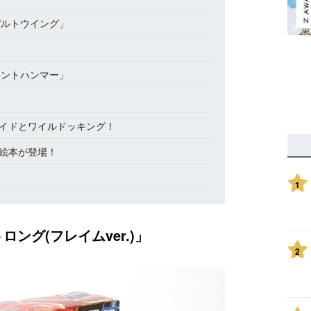
コバルトウイング」
プラントハンマー」
イドとワイルドッキング！
絵本が登場！
1
ング(フレイムver.)」
2