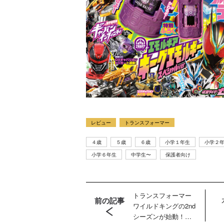
ラマ
クリアボディの
【特別編】トラ
【第6話更新
レビュー
トランスフォーマー
発売
スタースクリー
ンスフォーマー
♡】 わんもあ！
晃嗣
ム付き！ 『ト
ごー！ごー！
トランスフォー
４歳
５歳
６歳
小学１年生
小学２
ン入
ランスフォーマ
【月イチ更新】
マーごー！ご
小学６年生
中学生〜
保護者向け
ドプ
ー
ー！【月末更
ャン
FANBOOK2026
新】
！
』2026年７月31
日発売！
トランスフォーマー
前の記事
ワイルドキングの2nd
シーズンが始動！