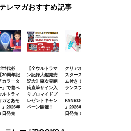
テレマガおすすめ記事
代必
【全ウルトラマ
クリアボディの
【特別編】トラ
0周年記
ン記録大鑑発売
スタースクリー
ンスフォーマー
ラータ
記念】森次晃嗣
ム付き！ 『ト
ごー！ごー！
で遊べ
氏直筆サイン入
ランスフォーマ
【月イチ更新】
トラマ
りブロマイドプ
ー
とあそ
レゼントキャン
FANBOOK2026
026年
ペーン開催！
』2026年７月31
発売
日発売！