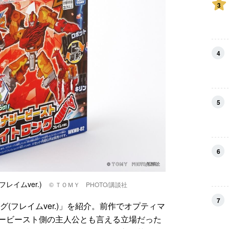
3
4
5
6
フレイムver.)
© ＴＯＭＹ PHOTO/講談社
7
(フレイムver.)」を紹介。前作でオプティマ
ービースト側の主人公とも言える立場だった