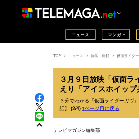
ニュース
マンガ
TOP
ニュース
特集・連載
仮面ライダー
３月９日放映「仮面ラ
えり「アイスホイップ
３分でわかる『仮面ライダーガヴ』
話】
(2/4)
1ページ目に戻る
テレビマガジン編集部