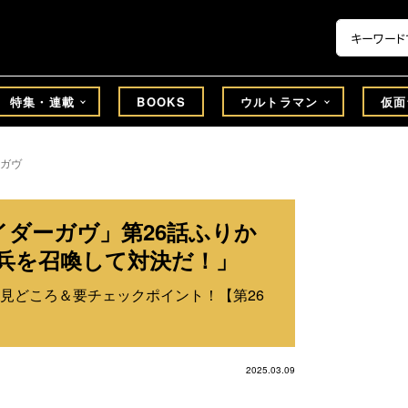
特集・連載
BOOKS
ウルトラマン
仮面
ガヴ
イダーガヴ」第26話ふりか
兵を召喚して対決だ！」
見どころ＆要チェックポイント！【第26
2025.03.09