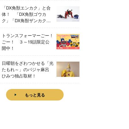
「DX角獣エンカク」と合
体！ 「DX角獣ゴウカ
ク」「DX角獣ザンカク」
をレビュー！
トランスフォーマーごー！
ごー！ ３～19話限定公
開中！
日曜朝をざわつかせる「光
たもれ～」のパジャ麻呂
ひみつ独占取材！
もっと見る