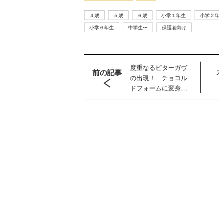
４歳
５歳
６歳
小学１年生
小学２
小学６年生
中学生〜
保護者向け
度重なるビターガヴ
前の記事
の出現！ チョコル
ドフォームに変身し
た絆斗の胸の痛みと
は？ 【2025年３月
２日公開】