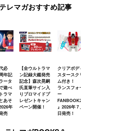
テレマガおすすめ記事
代必
【全ウルトラマ
クリアボディの
【特別編】トラ
0周年記
ン記録大鑑発売
スタースクリー
ンスフォーマー
ラータ
記念】森次晃嗣
ム付き！ 『ト
ごー！ごー！
で遊べ
氏直筆サイン入
ランスフォーマ
【月イチ更新】
トラマ
りブロマイドプ
ー
とあそ
レゼントキャン
FANBOOK2026
026年
ペーン開催！
』2026年７月31
発売
日発売！