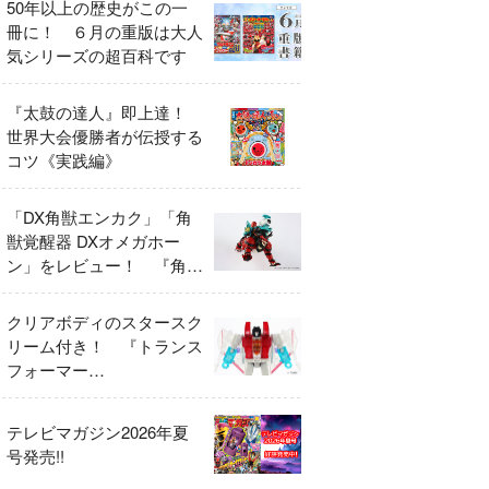
50年以上の歴史がこの一
冊に！ ６月の重版は大人
気シリーズの超百科です
『太鼓の達人』即上達！
世界大会優勝者が伝授する
コツ《実践編》
「DX角獣エンカク」「角
獣覚醒器 DXオメガホー
ン」をレビュー！ 『角醒
ハンター オメガホーン』
の玩具展開がスタート！
クリアボディのスタースク
リーム付き！ 『トランス
フォーマー
FANBOOK2026』2026年
７月31日発売！
テレビマガジン2026年夏
号発売!!