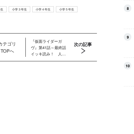
8
年生
小学３年生
小学４年生
小学５年生
9
『仮面ライダーガ
カテゴリ
次の記事
ヴ』第41話～最終話
TOPへ
イッキ読み！ 人間
界牧場化計画を阻止
10
すべく仮面ライダー
ガヴが立ち上がる！