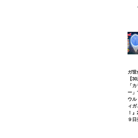
ウルトラマンシ
仮面ライダー誕
テレビマガジン
ティガ世
リーズ60周年記
生55周年記
2026年夏号発
見！【3
念！ ウルトラ
念！ 仮面ライ
売!!
念】「カ
セブン＝モロボ
ダー１号＝本郷
イマー」
シ・ダンを演じ
猛を演じた藤岡
る『ウル
た森次晃嗣氏特
弘、氏特別イン
ンティガ
別インタビュー
タビュー
ぼう！』2
７月９日