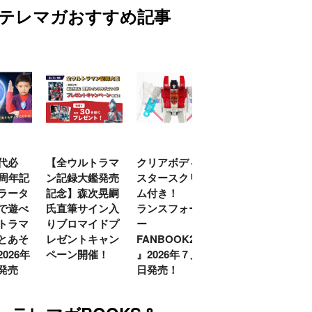
テレマガおすすめ記事
代必
【全ウルトラマ
クリアボディの
【特別編】トラ
0周年記
ン記録大鑑発売
スタースクリー
ンスフォーマー
ラータ
記念】森次晃嗣
ム付き！ 『ト
ごー！ごー！
で遊べ
氏直筆サイン入
ランスフォーマ
【月イチ更新】
トラマ
りブロマイドプ
ー
とあそ
レゼントキャン
FANBOOK2026
026年
ペーン開催！
』2026年７月31
発売
日発売！