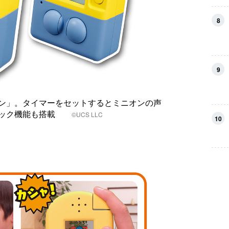
8
9
ン」。タイマーをセットするとミニオンの声
クロック機能も搭載
©UCS LLC
10