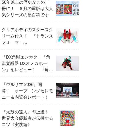
50年以上の歴史がこの一
冊に！ ６月の重版は大人
気シリーズの超百科です
クリアボディのスタースク
リーム付き！ 『トランス
フォーマー
FANBOOK2026』2026年
７月31日発売！
「DX角獣エンカク」「角
獣覚醒器 DXオメガホー
ン」をレビュー！ 『角醒
ハンター オメガホーン』
の玩具展開がスタート！
『ウルサマ 2026』開
幕！ オープニングセレモ
ニー＆内覧会レポート！
『太鼓の達人』即上達！
世界大会優勝者が伝授する
コツ《実践編》