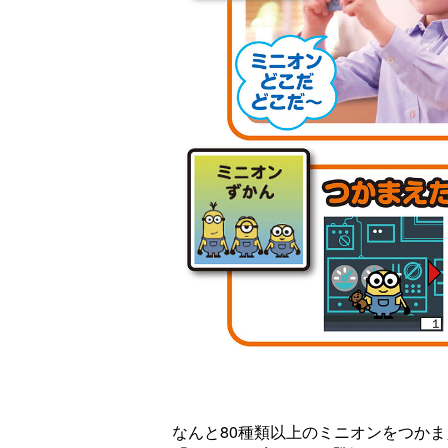
ラマ
クリアボディの
【特別編】トラ
【第6話更新
発売
スタースクリー
ンスフォーマー
♡】 わんもあ！
晃嗣
ム付き！ 『ト
ごー！ごー！
トランスフォー
ン入
ランスフォーマ
【月イチ更新】
マーごー！ご
ドプ
ー
ー！【月末更
ャン
FANBOOK2026
新】
！
』2026年７月31
日発売！
なんと80種類以上のミニオンをつか