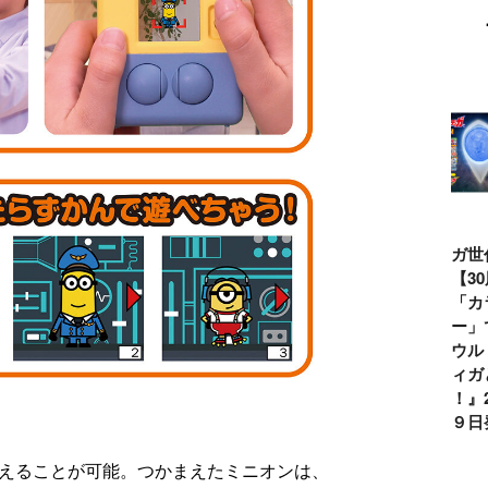
ウルトラマンシ
仮面ライダー誕
テレビマガジン
ティガ世
リーズ60周年記
生55周年記
2026年夏号発
見！【3
念！ ウルトラ
念！ 仮面ライ
売!!
念】「カ
セブン＝モロボ
ダー１号＝本郷
イマー」
シ・ダンを演じ
猛を演じた藤岡
る『ウル
た森次晃嗣氏特
弘、氏特別イン
ンティガ
別インタビュー
タビュー
ぼう！』2
７月９日
まえることが可能。つかまえたミニオンは、