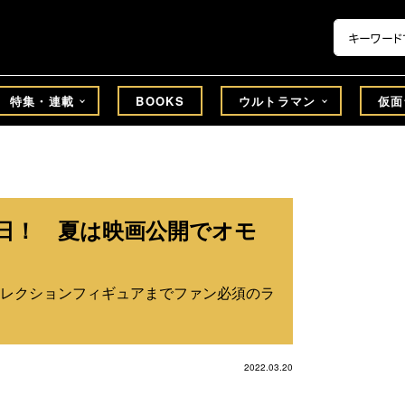
特集・連載
BOOKS
ウルトラマン
仮面
の日！ 夏は映画公開でオモ
レクションフィギュアまでファン必須のラ
2022.03.20