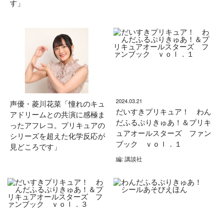
す」
2024.03.21
声優・菱川花菜「憧れのキュ
だいすきプリキュア！ わん
アドリームとの共演に感極ま
だふるぷりきゅあ！＆プリキ
ったアフレコ。プリキュアの
ュアオールスターズ ファン
シリーズを超えた化学反応が
ブック ｖｏｌ．１
見どころです」
編: 講談社