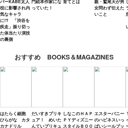
パーKABE太人
門絵本作家にな
育てとは
親・鷲尾天が男
役に影響され内
っていた！
女問わず伝えた
気なキャラ
いこと
に!? 「渋谷を
疾走」振り切っ
た体当たり演技
の裏側
おすすめ BOOKS＆MAGAZINES
はたらく細胞
だいすきプリキ
しなこのＨＡＰ
エスターバニー
ひらがな カタ
ュア！ めいた
ＰＹディズニー
のハピネスいっ
カナドリル
んていプリキュ
スタイルＢＯＯ
ぱいシールブッ