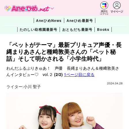
マイページ
講談社
コクリコ
AneひめNews
Aneひめ最新号
たのしい幼稚園最新号
おともだち最新号
Books
「ペットがテーマ」最新プリキュア声優・長
縄まりあさんと種﨑敦美さんの「ペット秘
話」そして明かされる「小学生時代」
わんだふるぷりきゅあ！ 声優 長縄まりあさん＆種﨑敦美さ
んインタビュー♡ vol.２
(2/2)
1ページ目に戻る
2024.04.28
ライター:
小川 聖子