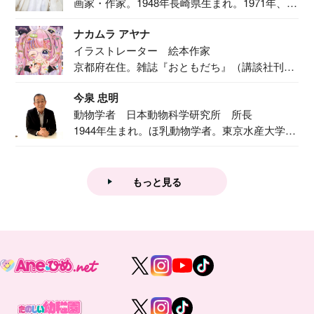
画家・作家。1948年長崎県生まれ。1971年、
二...
ナカムラ アヤナ
イラストレーター 絵本作家
京都府在住。雑誌『おともだち』（講談社刊）
で『おし...
今泉 忠明
動物学者 日本動物科学研究所 所長
1944年生まれ。ほ乳動物学者。東京水産大学卒
業後...
もっと見る