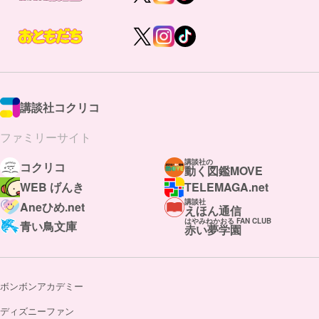
講談社コクリコ
ファミリーサイト
講談社の
コクリコ
動く図鑑MOVE
WEB げんき
TELEMAGA.net
講談社
Aneひめ.net
えほん通信
はやみねかおる FAN CLUB
青い鳥文庫
赤い夢学園
ボンボンアカデミー
ディズニーファン