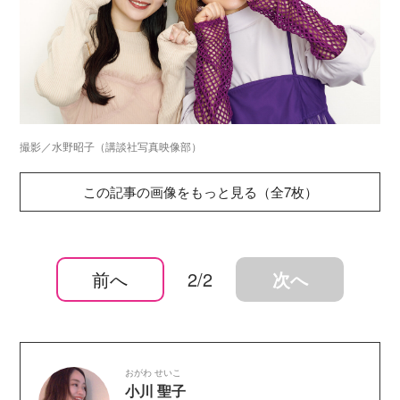
撮影／水野昭子（講談社写真映像部）
この記事の画像をもっと見る（全7枚）
前へ
2/2
次へ
おがわ せいこ
小川 聖子