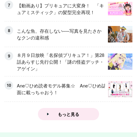
【動画あり】プリキュアに大変身！ 「キ
ュアミスティック」の髪型完全再現！
こんな魚、存在しない──写真を見たさか
なクンの違和感
８月９日放映「名探偵プリキュア！」第28
話あらすじ先行公開！「謎の怪盗デッチ・
アゲイン」
Ane♡ひめ読者モデル募集☆ Ane♡ひめ誌
面に載っちゃおう！
もっと見る