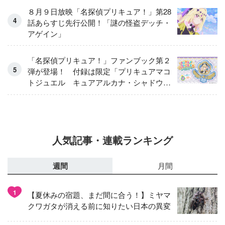
８月９日放映「名探偵プリキュア！」第28
話あらすじ先行公開！「謎の怪盗デッチ・
アゲイン」
「名探偵プリキュア！」ファンブック第２
弾が登場！ 付録は限定「プリキュアマコ
トジュエル キュアアルカナ・シャドウ
アイスver.」 キュアエクレールを大特
集！
人気記事・連載ランキング
週間
月間
1
【夏休みの宿題、まだ間に合う！】ミヤマ
クワガタが消える前に知りたい日本の異変