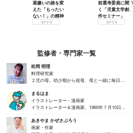
菜嫌いの娘を変
前選考委員に聞
えた「もったい
く「児童文学創
ない！」の精神
作セミナー」
コクリコ
コクリコ
監修者・専門家一覧
松岡 明理
料理研究家
２児の母。幼少期から祖母、母と一緒に毎日の
食事作り...
まるはま
イラストレーター・漫画家
イラストレーター＆漫画家。1960年７月10日生
ま...
あきやま かぜさぶろう
画家・作家