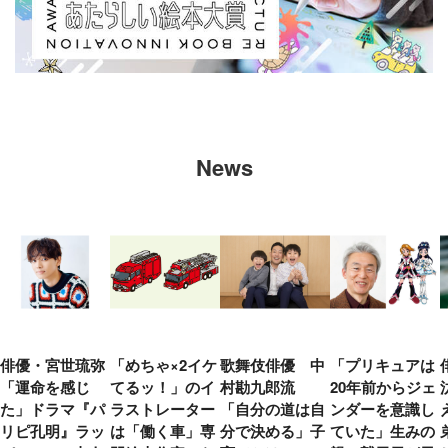
News
俳優・宮世琉弥
「めちゃ×2イケ
歌舞伎俳優 中
「プリキュアは
「運命を感じ
てるッ！」のイ
村勘九郎流
20年前からジェ
た」ドラマ『パ
ラストレーター
「自分の道は自
ンダーを意識し
リピ孔明』ラッ
は「働く車」専
分で決める」子
ていた」生みの