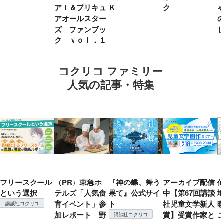
ア！＆プリキュ
Ｋ
ク
アオールスター
ズ ファンブッ
ク ｖｏｌ．１
コクリコ ファミリー
人気の記事・特集
フリースクール
（PR）東急ホ
『神の蝶、舞う
アーカイブ配信
という選択
テルズ「人気食
果て』公式サイ
中【第67回講談
育イベント」参
ト
社児童文学新人
講談社コクリコ
加レポート 野
賞】受賞作家と
講談社コクリコ