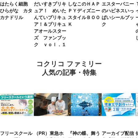
はたらく細胞
だいすきプリキ
しなこのＨＡＰ
エスターバニー
ひらがな カタ
ュア！ めいた
ＰＹディズニー
のハピネスいっ
カナドリル
んていプリキュ
スタイルＢＯＯ
ぱいシールブッ
ア！＆プリキュ
Ｋ
ク
アオールスター
ズ ファンブッ
ク ｖｏｌ．１
コクリコ ファミリー
人気の記事・特集
フリースクール
（PR）東急ホ
『神の蝶、舞う
アーカイブ配信