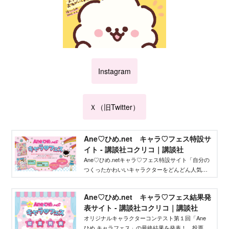
Instagram
Ｘ（旧Twitter）
Ane♡ひめ.net キャラ♡フェス特設サ
イト - 講談社コクリコ｜講談社
Ane♡ひめ.netキャラ♡フェス特設サイト「自分の
つくったかわいいキャラクターをどんどん人気者
にしてバズらせたい」「自分のキャラクターの絵
本やグッズを作りたい」そんな、キャラクターを
Ane♡ひめ.net キャラ♡フェス結果発
作りたいクリエイターを応援するイベントです！
表サイト - 講談社コクリコ｜講談社
オリジナルキャラクターコンテスト第１回「Ane
ひめ キャラフェス」の最終結果を発表！ 投票結