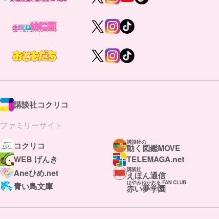
講談社コクリコ
ファミリーサイト
講談社の
コクリコ
動く図鑑MOVE
WEB げんき
TELEMAGA.net
講談社
Aneひめ.net
えほん通信
はやみねかおる FAN CLUB
青い鳥文庫
赤い夢学園