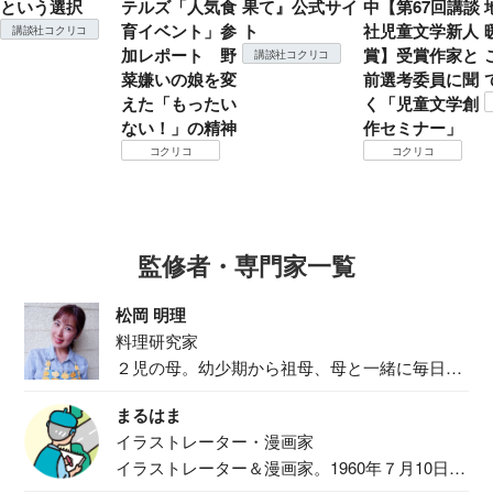
という選択
テルズ「人気食
果て』公式サイ
中【第67回講談
育イベント」参
ト
社児童文学新人
講談社コクリコ
加レポート 野
賞】受賞作家と
講談社コクリコ
菜嫌いの娘を変
前選考委員に聞
えた「もったい
く「児童文学創
ない！」の精神
作セミナー」
コクリコ
コクリコ
監修者・専門家一覧
松岡 明理
料理研究家
２児の母。幼少期から祖母、母と一緒に毎日の
食事作り...
まるはま
イラストレーター・漫画家
イラストレーター＆漫画家。1960年７月10日生
ま...