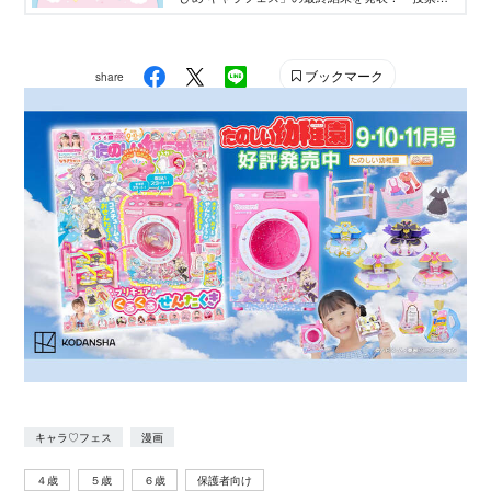
果を踏まえ、講談社ウェブマガジン「Ane♡ひ
め.net」編集部が最終選考を行い、優秀作品を決定
しました。
ブックマーク
share
キャラ♡フェス
漫画
４歳
５歳
６歳
保護者向け