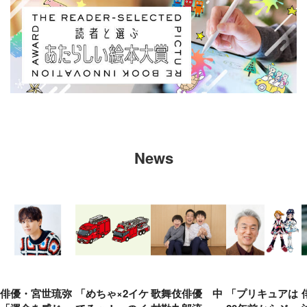
News
俳優・宮世琉弥
「めちゃ×2イケ
歌舞伎俳優 中
「プリキュアは