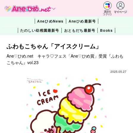
マイページ
講談社
コクリコ
AneひめNews
Aneひめ最新号
たのしい幼稚園最新号
おともだち最新号
Books
ふわもこちゃん「アイスクリーム」
Ane♡ひめ.net キャラ♡フェス「Ane♡ひめ賞」受賞『ふわも
こちゃん』vol.23
2025.05.27