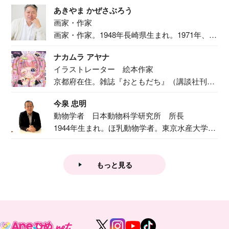
あきやま かぜさぶろう
画家・作家
画家・作家。1948年長崎県生まれ。1971年、
二...
ナカムラ アヤナ
イラストレーター 絵本作家
京都府在住。雑誌『おともだち』（講談社刊）
で『おし...
今泉 忠明
動物学者 日本動物科学研究所 所長
1944年生まれ。ほ乳動物学者。東京水産大学卒
業後...
もっと見る