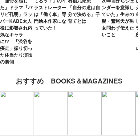
「運命を感じ
てるッ！」のイ
村勘九郎流
20年前からジェ
た」ドラマ『パ
ラストレーター
「自分の道は自
ンダーを意識し
リピ孔明』ラッ
は「働く車」専
分で決める」子
ていた」生みの
パーKABE太人
門絵本作家にな
育てとは
親・鷲尾天が男
役に影響され内
っていた！
女問わず伝えた
気なキャラ
いこと
に!? 「渋谷を
疾走」振り切っ
た体当たり演技
の裏側
おすすめ BOOKS＆MAGAZINES