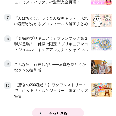
ュアミスティック」の髪型完全再現！
「んぽちゃむ」ってどんなキャラ？ 人気
の秘密が分かるプロフィール＆漫画まとめ
「名探偵プリキュア！」ファンブック第２
弾が登場！ 付録は限定「プリキュアマコ
トジュエル キュアアルカナ・シャドウ
アイスver.」 キュアエクレールを大特
集！
こんな魚、存在しない──写真を見たさか
なクンの違和感
【驚きの200種超！】ワクワクストリート
で手に入る『トムとジェリー』限定グッズ
特集
もっと見る