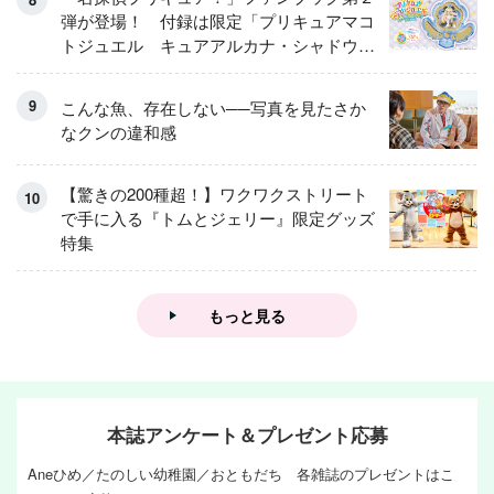
弾が登場！ 付録は限定「プリキュアマコ
トジュエル キュアアルカナ・シャドウ
アイスver.」 キュアエクレールを大特
集！
こんな魚、存在しない──写真を見たさか
なクンの違和感
【驚きの200種超！】ワクワクストリート
で手に入る『トムとジェリー』限定グッズ
特集
もっと見る
本誌アンケート＆プレゼント応募
Aneひめ／たのしい幼稚園／おともだち 各雑誌のプレゼントはこ