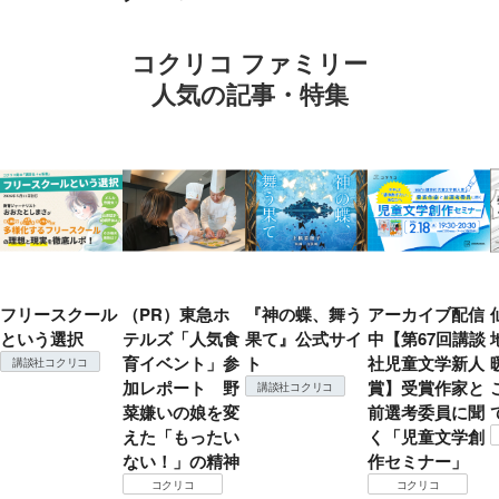
コクリコ ファミリー
人気の記事・特集
フリースクール
（PR）東急ホ
『神の蝶、舞う
アーカイブ配信
という選択
テルズ「人気食
果て』公式サイ
中【第67回講談
育イベント」参
ト
社児童文学新人
講談社コクリコ
加レポート 野
賞】受賞作家と
講談社コクリコ
菜嫌いの娘を変
前選考委員に聞
えた「もったい
く「児童文学創
ない！」の精神
作セミナー」
コクリコ
コクリコ