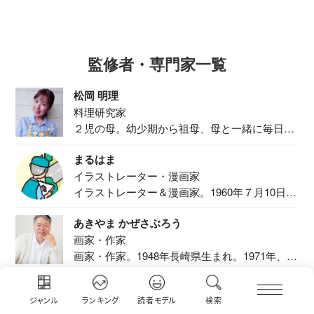
監修者・専門家一覧
松岡 明理
料理研究家
２児の母。幼少期から祖母、母と一緒に毎日の
食事作り...
まるはま
イラストレーター・漫画家
イラストレーター＆漫画家。1960年７月10日生
ま...
あきやま かぜさぶろう
画家・作家
画家・作家。1948年長崎県生まれ。1971年、
二...
ナカムラ アヤナ
ジャンル
ランキング
読者モデル
検索
イラストレーター 絵本作家