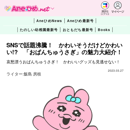
マイページ
講談社
コクリコ
AneひめNews
Aneひめ最新号
たのしい幼稚園最新号
おともだち最新号
Books
SNSで話題沸騰！ かわいそうだけどかわい
い!? 「おぱんちゅうさぎ」の魅力大紹介！
哀愁漂うおぱんちゅうさぎ！ かわいいグッズも見逃せない！
2023.03.27
ライター:
飯島 房枝