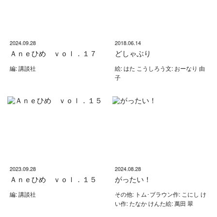
2024.09.28
2018.06.14
Ａｎｅひめ ｖｏｌ．１７
どしゃぶり
編: 講談社
絵: はた こうしろう文: おーなり 由
子
2023.09.28
2024.08.28
Ａｎｅひめ ｖｏｌ．１５
がったい！
編: 講談社
その他: トム･ブラウン作: こにし け
い作: たなか けんた絵: 萬田 翠