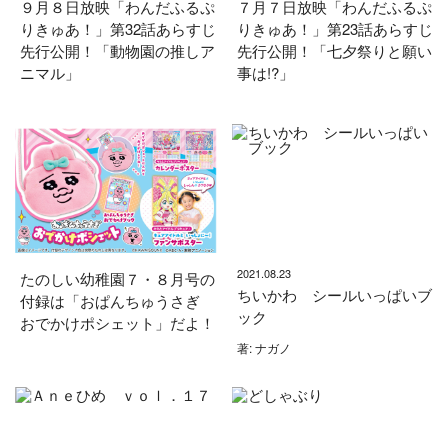
９月８日放映「わんだふるぷ
７月７日放映「わんだふるぷ
りきゅあ！」第32話あらすじ
りきゅあ！」第23話あらすじ
先行公開！「動物園の推しア
先行公開！「七夕祭りと願い
ニマル」
事は!?」
2021.08.23
たのしい幼稚園７・８月号の
ちいかわ シールいっぱいブ
付録は「おぱんちゅうさぎ
ック
おでかけポシェット」だよ！
著: ナガノ