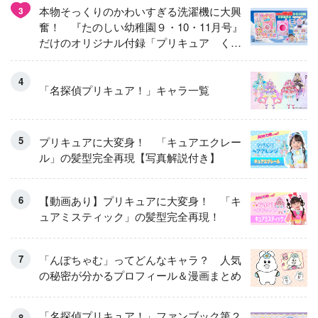
本物そっくりのかわいすぎる洗濯機に大興
3
奮！ 『たのしい幼稚園９・10・11月号』
だけのオリジナル付録「プリキュア くる
くるせんたくき」
「名探偵プリキュア！」キャラ一覧
プリキュアに大変身！ 「キュアエクレー
ル」の髪型完全再現【写真解説付き】
【動画あり】プリキュアに大変身！ 「キ
ュアミスティック」の髪型完全再現！
「んぽちゃむ」ってどんなキャラ？ 人気
の秘密が分かるプロフィール＆漫画まとめ
「名探偵プリキュア！」ファンブック第２