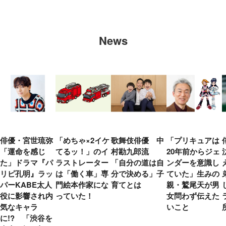
News
俳優・宮世琉弥
「めちゃ×2イケ
歌舞伎俳優 中
「プリキュアは
「運命を感じ
てるッ！」のイ
村勘九郎流
20年前からジェ
た」ドラマ『パ
ラストレーター
「自分の道は自
ンダーを意識し
リピ孔明』ラッ
は「働く車」専
分で決める」子
ていた」生みの
パーKABE太人
門絵本作家にな
育てとは
親・鷲尾天が男
役に影響され内
っていた！
女問わず伝えた
気なキャラ
いこと
に!? 「渋谷を