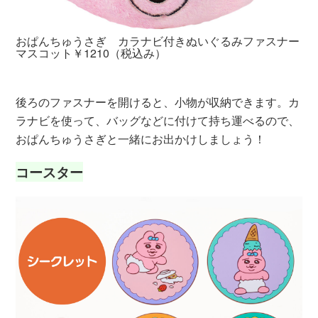
おぱんちゅうさぎ カラナビ付きぬいぐるみファスナー
う
マスコット￥1210（税込み）
後ろのファスナーを開けると、小物が収納できます。カ
ラナビを使って、バッグなどに付けて持ち運べるので、
おぱんちゅうさぎと一緒にお出かけしましょう！
コースター