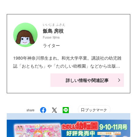
いいじま ふさえ
飯島 房枝
Fusae Iijima
ライター
1980年神奈川県生まれ。和光大学卒業。講談社の幼児雑
誌「おともだち」や「たのしい幼稚園」などから出版さ
れる雑誌や絵本などの構成を担当。得意分野は工作など
詳しい情報や関連記事
細かい作業。
ブックマーク
share