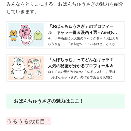
みんなをとりこにする、おぱんちゅうさぎの魅力を紹介
していきます。
「おぱんちゅうさぎ」のプロフィー
ル キャラ一覧＆漫画４選 - Aneひ
め.net｜講談社
今、小中高生に大人気のキャラクター「おぱんち
ゅうさぎ」。「名前は知っているけど、どんなキ
ャラ？」「見たことはあるけど、詳しくは知らな
い」という“おぱんちゅうさぎ初心者”の方に向け
「んぽちゃむ」ってどんなキャラ？
て、おぱんちゅうさぎのプロフィールや、漫画を
人気の秘密が分かるプロフィール＆漫
ご紹介します！ 読み終わるころには、おぱんち
画まとめ - Aneひめ.net｜講談社
ゅうさぎのことが大好きになっているはずです。
白くて丸い姿がかわいい「んぽちゃむ」。実は
「おぱんちゅうさぎ」の作者である可哀想に！さ
んが生み出したキャラクター。かわいいだけじゃ
ない、奥深い「んぽちゃむ」のプロフィールや、
クスッと笑える漫画をまとめてご紹介します。
おぱんちゅうさぎの魅力はここ！
うるうるの涙目！