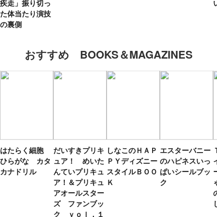
疾走」振り切っ
た体当たり演技
の裏側
おすすめ BOOKS＆MAGAZINES
はたらく細胞
だいすきプリキ
しなこのＨＡＰ
エスターバニー
ひらがな カタ
ュア！ めいた
ＰＹディズニー
のハピネスいっ
カナドリル
んていプリキュ
スタイルＢＯＯ
ぱいシールブッ
ア！＆プリキュ
Ｋ
ク
アオールスター
ズ ファンブッ
ク ｖｏｌ．１