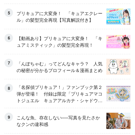
プリキュアに大変身！ 「キュアエクレー
ル」の髪型完全再現【写真解説付き】
【動画あり】プリキュアに大変身！ 「キ
ュアミスティック」の髪型完全再現！
「んぽちゃむ」ってどんなキャラ？ 人気
の秘密が分かるプロフィール＆漫画まとめ
「名探偵プリキュア！」ファンブック第２
弾が登場！ 付録は限定「プリキュアマコ
トジュエル キュアアルカナ・シャドウ
アイスver.」 キュアエクレールを大特
集！
こんな魚、存在しない──写真を見たさか
なクンの違和感