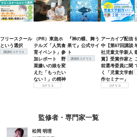
フリースクール
（PR）東急ホ
『神の蝶、舞う
アーカイブ配信
という選択
テルズ「人気食
果て』公式サイ
中【第67回講談
育イベント」参
ト
社児童文学新人
講談社コクリコ
加レポート 野
賞】受賞作家と
講談社コクリコ
菜嫌いの娘を変
前選考委員に聞
えた「もったい
く「児童文学創
ない！」の精神
作セミナー」
コクリコ
コクリコ
監修者・専門家一覧
松岡 明理