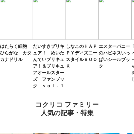
はたらく細胞
だいすきプリキ
しなこのＨＡＰ
エスターバニー
ひらがな カタ
ュア！ めいた
ＰＹディズニー
のハピネスいっ
カナドリル
んていプリキュ
スタイルＢＯＯ
ぱいシールブッ
ア！＆プリキュ
Ｋ
ク
アオールスター
ズ ファンブッ
ク ｖｏｌ．１
コクリコ ファミリー
人気の記事・特集