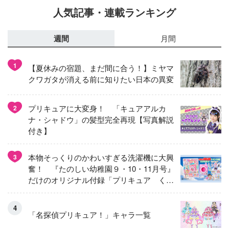
人気記事・連載ランキング
週間
月間
1
【夏休みの宿題、まだ間に合う！】ミヤマ
クワガタが消える前に知りたい日本の異変
プリキュアに大変身！ 「キュアアルカ
2
ナ・シャドウ」の髪型完全再現【写真解説
付き】
本物そっくりのかわいすぎる洗濯機に大興
3
奮！ 『たのしい幼稚園９・10・11月号』
だけのオリジナル付録「プリキュア くる
くるせんたくき」
「名探偵プリキュア！」キャラ一覧