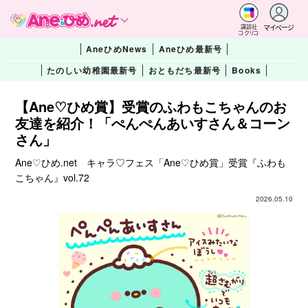
マイページ
講談社
コクリコ
AneひめNews
Aneひめ最新号
たのしい幼稚園最新号
おともだち最新号
Books
【Ane♡ひめ賞】受賞のふわもこちゃんのお
友達を紹介！「ぺんぺんあいすさん＆コーン
さん」
Ane♡ひめ.net キャラ♡フェス「Ane♡ひめ賞」受賞『ふわも
こちゃん』vol.72
2026.05.10