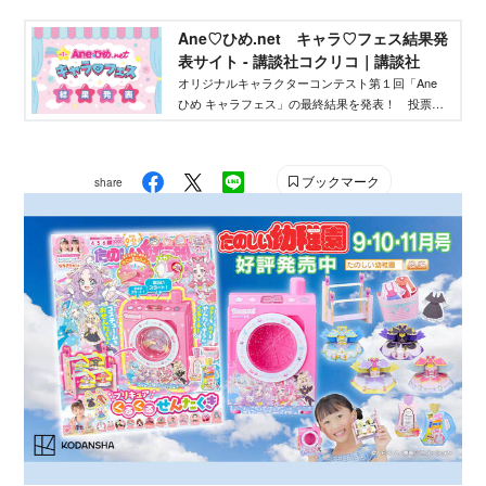
にしてバズらせたい」「自分のキャラクターの絵
本やグッズを作りたい」そんな、キャラクターを
Ane♡ひめ.net キャラ♡フェス結果発
作りたいクリエイターを応援するイベントです！
表サイト - 講談社コクリコ｜講談社
オリジナルキャラクターコンテスト第１回「Ane
ひめ キャラフェス」の最終結果を発表！ 投票結
果を踏まえ、講談社ウェブマガジン「Ane♡ひ
め.net」編集部が最終選考を行い、優秀作品を決定
しました。
ブックマーク
share