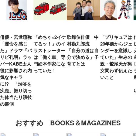
俳優・宮世琉弥
「めちゃ×2イケ
歌舞伎俳優 中
「プリキュアは
「運命を感じ
てるッ！」のイ
村勘九郎流
20年前からジェ
た」ドラマ『パ
ラストレーター
「自分の道は自
ンダーを意識し
リピ孔明』ラッ
は「働く車」専
分で決める」子
ていた」生みの
パーKABE太人
門絵本作家にな
育てとは
親・鷲尾天が男
役に影響され内
っていた！
女問わず伝えた
気なキャラ
いこと
に!? 「渋谷を
疾走」振り切っ
た体当たり演技
の裏側
おすすめ BOOKS＆MAGAZINES