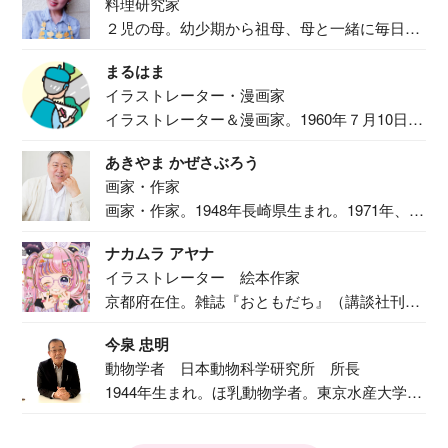
料理研究家
２児の母。幼少期から祖母、母と一緒に毎日の
食事作り...
まるはま
イラストレーター・漫画家
イラストレーター＆漫画家。1960年７月10日生
ま...
あきやま かぜさぶろう
画家・作家
画家・作家。1948年長崎県生まれ。1971年、
二...
ナカムラ アヤナ
イラストレーター 絵本作家
京都府在住。雑誌『おともだち』（講談社刊）
で『おし...
今泉 忠明
動物学者 日本動物科学研究所 所長
1944年生まれ。ほ乳動物学者。東京水産大学卒
業後...