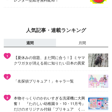
人気記事・連載ランキング
週間
月間
1
【夏休みの宿題、まだ間に合う！】ミヤマ
クワガタが消える前に知りたい日本の異変
2
「名探偵プリキュア！」キャラ一覧
本物そっくりのかわいすぎる洗濯機に大興
3
奮！ 『たのしい幼稚園９・10・11月号』
だけのオリジナル付録「プリキュア くる