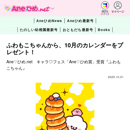
マイページ
講談社
コクリコ
AneひめNews
Aneひめ最新号
たのしい幼稚園最新号
おともだち最新号
Books
ふわもこちゃんから、10月のカレンダーをプ
レゼント！
Ane♡ひめ.net キャラ♡フェス「Ane♡ひめ賞」受賞『ふわも
こちゃん』
2025.10.01