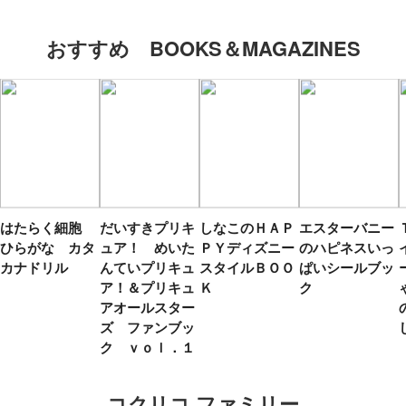
おすすめ BOOKS＆MAGAZINES
はたらく細胞
だいすきプリキ
しなこのＨＡＰ
エスターバニー
ひらがな カタ
ュア！ めいた
ＰＹディズニー
のハピネスいっ
カナドリル
んていプリキュ
スタイルＢＯＯ
ぱいシールブッ
ア！＆プリキュ
Ｋ
ク
アオールスター
ズ ファンブッ
ク ｖｏｌ．１
コクリコ ファミリー