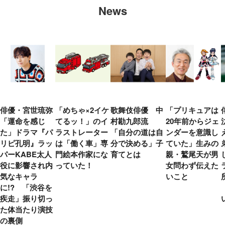
News
俳優・宮世琉弥
「めちゃ×2イケ
歌舞伎俳優 中
「プリキュアは
「運命を感じ
てるッ！」のイ
村勘九郎流
20年前からジェ
た」ドラマ『パ
ラストレーター
「自分の道は自
ンダーを意識し
リピ孔明』ラッ
は「働く車」専
分で決める」子
ていた」生みの
パーKABE太人
門絵本作家にな
育てとは
親・鷲尾天が男
役に影響され内
っていた！
女問わず伝えた
気なキャラ
いこと
に!? 「渋谷を
疾走」振り切っ
た体当たり演技
の裏側