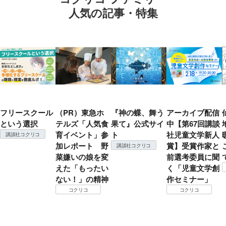
人気の記事・特集
フリースクール
（PR）東急ホ
『神の蝶、舞う
アーカイブ配信
という選択
テルズ「人気食
果て』公式サイ
中【第67回講談
育イベント」参
ト
社児童文学新人
講談社コクリコ
加レポート 野
賞】受賞作家と
講談社コクリコ
菜嫌いの娘を変
前選考委員に聞
えた「もったい
く「児童文学創
ない！」の精神
作セミナー」
コクリコ
コクリコ