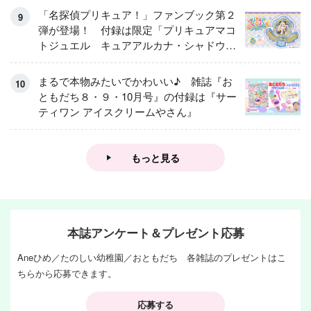
「名探偵プリキュア！」ファンブック第２
弾が登場！ 付録は限定「プリキュアマコ
トジュエル キュアアルカナ・シャドウ
アイスver.」 キュアエクレールを大特
集！
まるで本物みたいでかわいい♪ 雑誌『お
ともだち８・９・10月号』の付録は『サー
ティワン アイスクリームやさん』
もっと見る
本誌アンケート＆プレゼント応募
Aneひめ／たのしい幼稚園／おともだち 各雑誌のプレゼントはこ
ちらから応募できます。
応募する