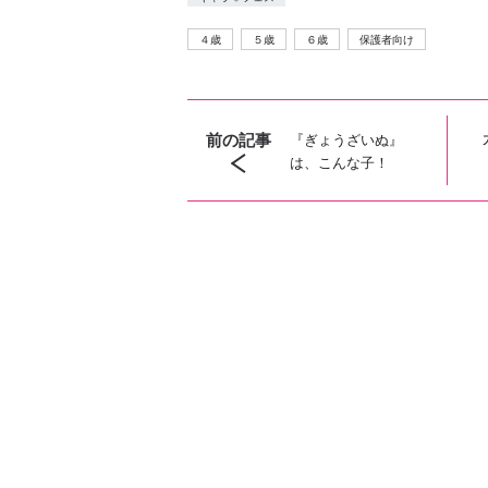
４歳
５歳
６歳
保護者向け
前の記事
『ぎょうざいぬ』
は、こんな子！