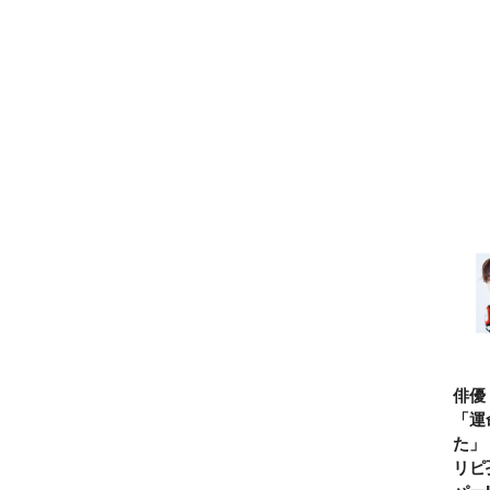
俳優
「運
た」
リピ