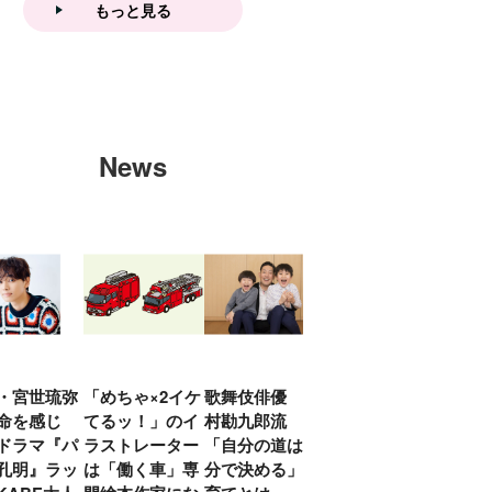
もっと見る
News
・宮世琉弥
「めちゃ×2イケ
歌舞伎俳優 中
「プリキュアは
俳優
命を感じ
てるッ！」のイ
村勘九郎流
20年前からジェ
汰「
ドラマ『パ
ラストレーター
「自分の道は自
ンダーを意識し
える
孔明』ラッ
は「働く車」専
分で決める」子
ていた」生みの
弟み