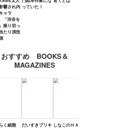
KABE太人
門絵本作家にな
育てとは
親・鷲尾天が男
したひ
影響され内
っていた！
女問わず伝えた
ラマ
キャラ
いこと
所』
? 「渋谷を
「お
」振り切っ
い」
当たり演技
側
おすすめ BOOKS＆
MAGAZINES
たらく細胞
だいすきプリキ
しなこのＨＡＰ
エスターバニー
ＴＯ