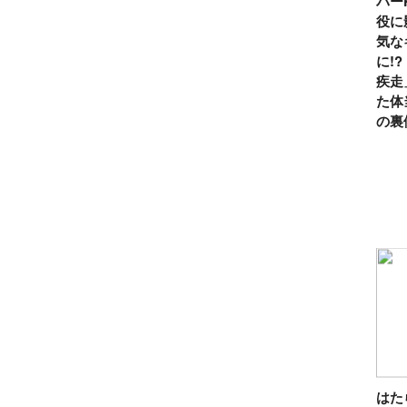
パー
役に
気な
に!
疾走
た体
の裏
は