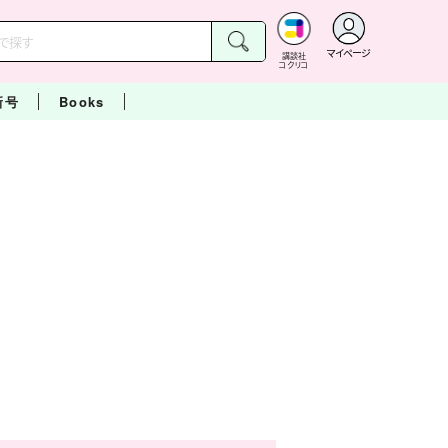
マイページ
講談社
コクリコ
新号
Books