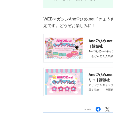
WEBマガジンAne♡ひめ.net『ぎ
定です。どうぞお楽しみに！
Ane♡ひめ.n
｜講談社
Ane♡ひめ.ne
ーをどんどん人気
ズを作りたい」そ
ントです！
Ane♡ひめ.n
リコ｜講談社
オリジナルキャラク
果を発表！ 投票結
部が最終選考を行
share