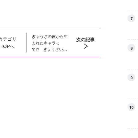
7
ぎょうざの皮から生
カテゴリ
次の記事
まれたキャラっ
TOPへ
8
て!? ぎょうざいぬ
の２コマ漫画「かん
かん照り」
9
10