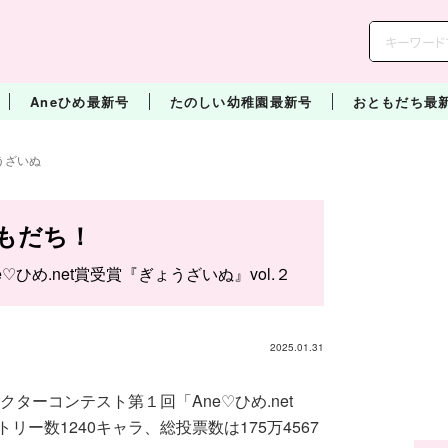
Aneひめ最新号
たのしい幼稚園最新号
おともだち最
うざいぬ
もだち！
e♡ひめ.net賞受賞『ぎょうざいぬ』vol.２
2025.01.31
クターコンテスト第１回「Ane♡ひめ.net
ー数1240キャラ、総投票数は175万4567