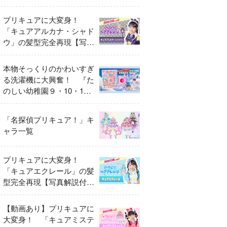
異変
プリキュアに大変身！
「キュアアルカナ・シャド
ウ」の髪型完全再現【写真
解説付き】
本物そっくりのかわいすぎ
る洗濯機に大興奮！ 『た
のしい幼稚園９・10・11
月号』だけのオリジナル付
録「プリキュア くるくる
「名探偵プリキュア！」キ
せんたくき」
ャラ一覧
プリキュアに大変身！
「キュアエクレール」の髪
型完全再現【写真解説付
き】
【動画あり】プリキュアに
大変身！ 「キュアミステ