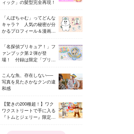
ィック」の髪型完全再現！
「んぽちゃむ」ってどんな
キャラ？ 人気の秘密が分
かるプロフィール＆漫画ま
とめ
「名探偵プリキュア！」フ
ァンブック第２弾が登
場！ 付録は限定「プリキ
ュアマコトジュエル キュ
アアルカナ・シャドウ ア
こんな魚、存在しない──
イスver.」 キュアエクレ
写真を見たさかなクンの違
ールを大特集！
和感
【驚きの200種超！】ワク
ワクストリートで手に入る
『トムとジェリー』限定グ
ッズ特集