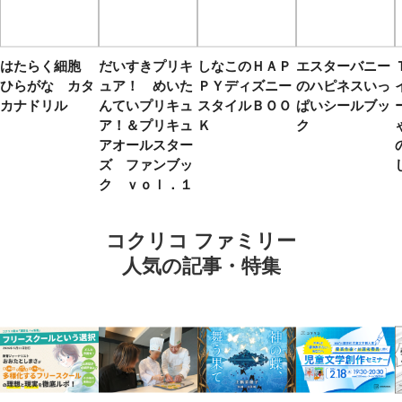
はたらく細胞
だいすきプリキ
しなこのＨＡＰ
エスターバニー
ひらがな カタ
ュア！ めいた
ＰＹディズニー
のハピネスいっ
カナドリル
んていプリキュ
スタイルＢＯＯ
ぱいシールブッ
ア！＆プリキュ
Ｋ
ク
アオールスター
ズ ファンブッ
ク ｖｏｌ．１
コクリコ ファミリー
人気の記事・特集