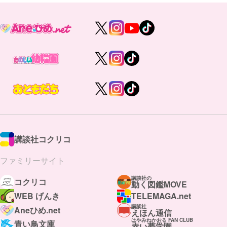
講談社コクリコ
ファミリーサイト
講談社の
コクリコ
動く図鑑MOVE
WEB げんき
TELEMAGA.net
講談社
Aneひめ.net
えほん通信
はやみねかおる FAN CLUB
青い鳥文庫
赤い夢学園