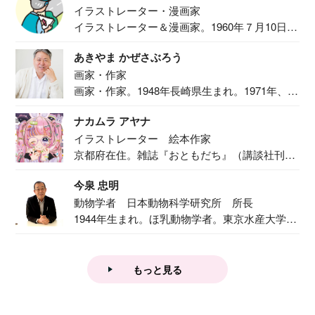
イラストレーター・漫画家
イラストレーター＆漫画家。1960年７月10日生
ま...
あきやま かぜさぶろう
画家・作家
画家・作家。1948年長崎県生まれ。1971年、
二...
ナカムラ アヤナ
イラストレーター 絵本作家
京都府在住。雑誌『おともだち』（講談社刊）
で『おし...
今泉 忠明
動物学者 日本動物科学研究所 所長
1944年生まれ。ほ乳動物学者。東京水産大学卒
業後...
もっと見る