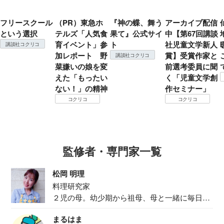
フリースクール
（PR）東急ホ
『神の蝶、舞う
アーカイブ配信
という選択
テルズ「人気食
果て』公式サイ
中【第67回講談
育イベント」参
ト
社児童文学新人
講談社コクリコ
加レポート 野
賞】受賞作家と
講談社コクリコ
菜嫌いの娘を変
前選考委員に聞
えた「もったい
く「児童文学創
ない！」の精神
作セミナー」
コクリコ
コクリコ
監修者・専門家一覧
松岡 明理
料理研究家
２児の母。幼少期から祖母、母と一緒に毎日の
食事作り...
まるはま