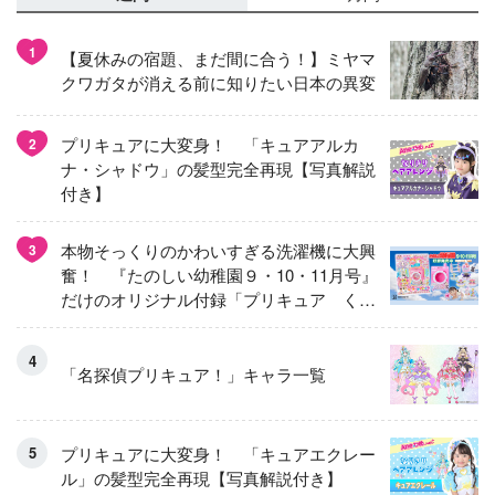
1
【夏休みの宿題、まだ間に合う！】ミヤマ
クワガタが消える前に知りたい日本の異変
プリキュアに大変身！ 「キュアアルカ
2
ナ・シャドウ」の髪型完全再現【写真解説
付き】
本物そっくりのかわいすぎる洗濯機に大興
3
奮！ 『たのしい幼稚園９・10・11月号』
だけのオリジナル付録「プリキュア くる
くるせんたくき」
「名探偵プリキュア！」キャラ一覧
プリキュアに大変身！ 「キュアエクレー
ル」の髪型完全再現【写真解説付き】