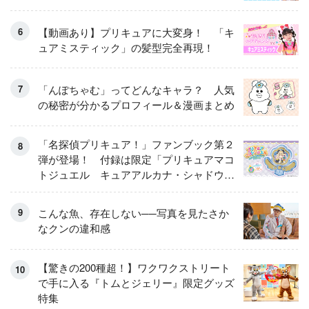
【動画あり】プリキュアに大変身！ 「キ
ュアミスティック」の髪型完全再現！
「んぽちゃむ」ってどんなキャラ？ 人気
の秘密が分かるプロフィール＆漫画まとめ
「名探偵プリキュア！」ファンブック第２
弾が登場！ 付録は限定「プリキュアマコ
トジュエル キュアアルカナ・シャドウ
アイスver.」 キュアエクレールを大特
集！
こんな魚、存在しない──写真を見たさか
なクンの違和感
【驚きの200種超！】ワクワクストリート
で手に入る『トムとジェリー』限定グッズ
特集