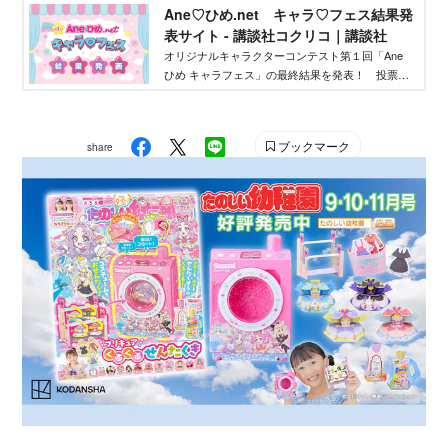
Ane♡ひめ.net キャラ♡フェス結果発
作りたいクリエイターを応援するイベントです！
表サイト - 講談社コクリコ｜講談社
オリジナルキャラクターコンテスト第１回「Ane
ひめ キャラフェス」の最終結果を発表！ 投票結
果を踏まえ、講談社ウェブマガジン「Ane♡ひ
め.net」編集部が最終選考を行い、優秀作品を決定
しました。
ブックマーク
share