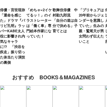
俳優・宮世琉弥
「めちゃ×2イケ
歌舞伎俳優 中
「プリキュアは
「運命を感じ
てるッ！」のイ
村勘九郎流
20年前からジェ
た」ドラマ『パ
ラストレーター
「自分の道は自
ンダーを意識し
リピ孔明』ラッ
は「働く車」専
分で決める」子
ていた」生みの
パーKABE太人
門絵本作家にな
育てとは
親・鷲尾天が男
役に影響され内
っていた！
女問わず伝えた
気なキャラ
いこと
に!? 「渋谷を
疾走」振り切っ
た体当たり演技
の裏側
おすすめ BOOKS＆MAGAZINES