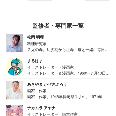
監修者・専門家一覧
松岡 明理
料理研究家
２児の母。幼少期から祖母、母と一緒に毎日の
食事作り...
まるはま
イラストレーター・漫画家
イラストレーター＆漫画家。1960年７月10日生
ま...
あきやま かぜさぶろう
画家・作家
画家・作家。1948年長崎県生まれ。1971年、
二...
ナカムラ アヤナ
イラストレーター 絵本作家