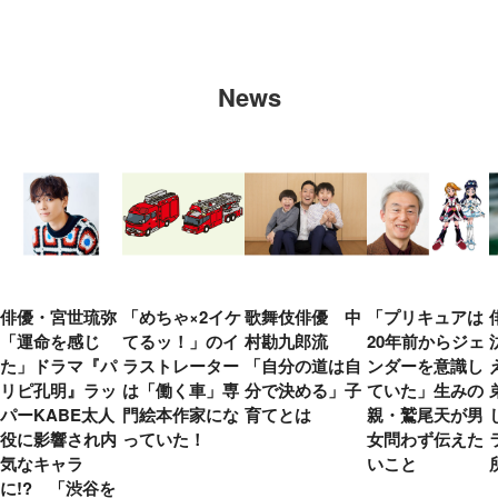
News
俳優・宮世琉弥
「めちゃ×2イケ
歌舞伎俳優 中
「プリキュアは
「運命を感じ
てるッ！」のイ
村勘九郎流
20年前からジェ
た」ドラマ『パ
ラストレーター
「自分の道は自
ンダーを意識し
リピ孔明』ラッ
は「働く車」専
分で決める」子
ていた」生みの
パーKABE太人
門絵本作家にな
育てとは
親・鷲尾天が男
役に影響され内
っていた！
女問わず伝えた
気なキャラ
いこと
に!? 「渋谷を