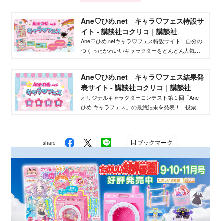
Ane♡ひめ.net キャラ♡フェス特設サ
イト - 講談社コクリコ｜講談社
Ane♡ひめ.netキャラ♡フェス特設サイト「自分の
つくったかわいいキャラクターをどんどん人気者
にしてバズらせたい」「自分のキャラクターの絵
本やグッズを作りたい」そんな、キャラクターを
Ane♡ひめ.net キャラ♡フェス結果発
作りたいクリエイターを応援するイベントです！
表サイト - 講談社コクリコ｜講談社
オリジナルキャラクターコンテスト第１回「Ane
ひめ キャラフェス」の最終結果を発表！ 投票結
果を踏まえ、講談社ウェブマガジン「Ane♡ひ
め.net」編集部が最終選考を行い、優秀作品を決定
しました。
ブックマーク
share