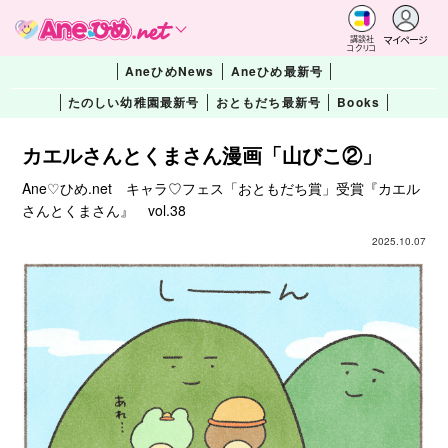
マイページ
講談社
コクリコ
AneひめNews
Aneひめ最新号
たのしい幼稚園最新号
おともだち最新号
Books
カエルさんとくまさん漫画「山びこ②」
Ane♡ひめ.net キャラ♡フェス「おともだち賞」受賞『カエル
さんとくまさん』 vol.38
2025.10.07