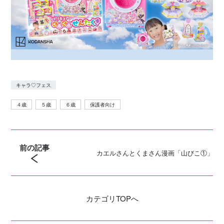
キャラ♡フェス
４歳
５歳
６歳
保護者向け
前の記事
カエルさんとくまさん漫画「山びこ①」
カテゴリ
TOPへ