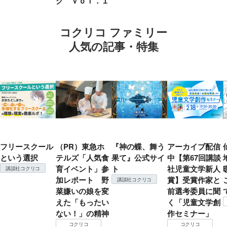
ク ｖｏｌ．１
コクリコ ファミリー
人気の記事・特集
フリースクール
（PR）東急ホ
『神の蝶、舞う
アーカイブ配信
という選択
テルズ「人気食
果て』公式サイ
中【第67回講談
育イベント」参
ト
社児童文学新人
講談社コクリコ
加レポート 野
賞】受賞作家と
講談社コクリコ
菜嫌いの娘を変
前選考委員に聞
えた「もったい
く「児童文学創
ない！」の精神
作セミナー」
コクリコ
コクリコ