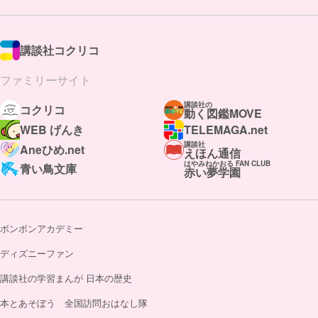
講談社コクリコ
ファミリーサイト
講談社の
コクリコ
動く図鑑MOVE
WEB げんき
TELEMAGA.net
講談社
Aneひめ.net
えほん通信
はやみねかおる FAN CLUB
青い鳥文庫
赤い夢学園
ボンボンアカデミー
ディズニーファン
講談社の学習まんが 日本の歴史
本とあそぼう 全国訪問おはなし隊