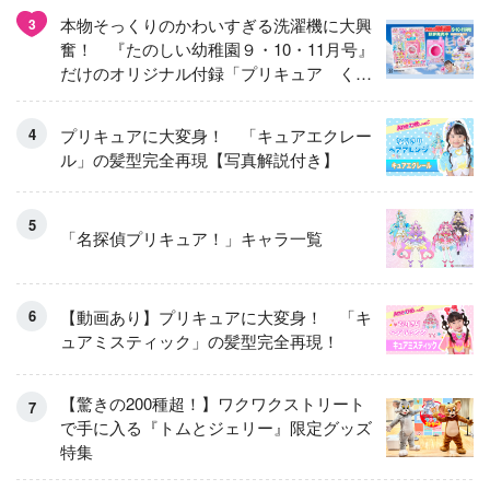
本物そっくりのかわいすぎる洗濯機に大興
3
奮！ 『たのしい幼稚園９・10・11月号』
だけのオリジナル付録「プリキュア くる
くるせんたくき」
プリキュアに大変身！ 「キュアエクレー
ル」の髪型完全再現【写真解説付き】
「名探偵プリキュア！」キャラ一覧
【動画あり】プリキュアに大変身！ 「キ
ュアミスティック」の髪型完全再現！
【驚きの200種超！】ワクワクストリート
で手に入る『トムとジェリー』限定グッズ
特集