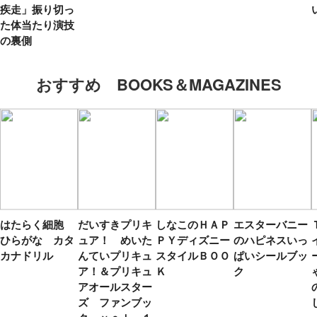
疾走」振り切っ
た体当たり演技
の裏側
おすすめ BOOKS＆MAGAZINES
はたらく細胞
だいすきプリキ
しなこのＨＡＰ
エスターバニー
ひらがな カタ
ュア！ めいた
ＰＹディズニー
のハピネスいっ
カナドリル
んていプリキュ
スタイルＢＯＯ
ぱいシールブッ
ア！＆プリキュ
Ｋ
ク
アオールスター
ズ ファンブッ