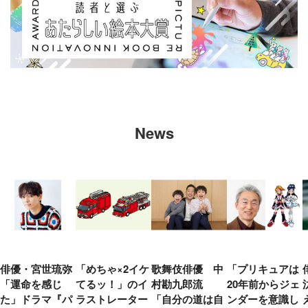
News
俳優・宮世琉弥
「めちゃ×2イケ
歌舞伎俳優 中
「プリキュアは
「運命を感じ
てるッ！」のイ
村勘九郎流
20年前からジェ
た」ドラマ『パ
ラストレーター
「自分の道は自
ンダーを意識し