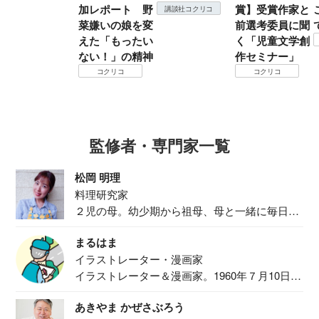
加レポート 野
賞】受賞作家と
講談社コクリコ
菜嫌いの娘を変
前選考委員に聞
えた「もったい
く「児童文学創
ない！」の精神
作セミナー」
コクリコ
コクリコ
監修者・専門家一覧
松岡 明理
料理研究家
２児の母。幼少期から祖母、母と一緒に毎日の
食事作り...
まるはま
イラストレーター・漫画家
イラストレーター＆漫画家。1960年７月10日生
ま...
あきやま かぜさぶろう