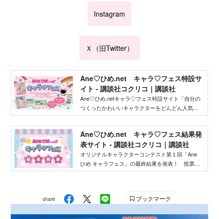
Instagram
Ｘ（旧Twitter）
Ane♡ひめ.net キャラ♡フェス特設サ
イト - 講談社コクリコ｜講談社
Ane♡ひめ.netキャラ♡フェス特設サイト「自分の
つくったかわいいキャラクターをどんどん人気者
にしてバズらせたい」「自分のキャラクターの絵
本やグッズを作りたい」そんな、キャラクターを
Ane♡ひめ.net キャラ♡フェス結果発
作りたいクリエイターを応援するイベントです！
表サイト - 講談社コクリコ｜講談社
オリジナルキャラクターコンテスト第１回「Ane
ひめ キャラフェス」の最終結果を発表！ 投票結
果を踏まえ、講談社ウェブマガジン「Ane♡ひ
め.net」編集部が最終選考を行い、優秀作品を決定
しました。
ブックマーク
share