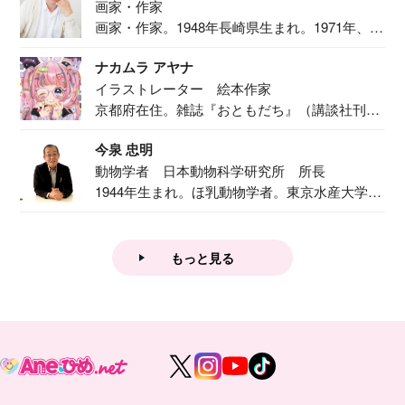
画家・作家
画家・作家。1948年長崎県生まれ。1971年、
二...
ナカムラ アヤナ
イラストレーター 絵本作家
京都府在住。雑誌『おともだち』（講談社刊）
で『おし...
今泉 忠明
動物学者 日本動物科学研究所 所長
1944年生まれ。ほ乳動物学者。東京水産大学卒
業後...
もっと見る