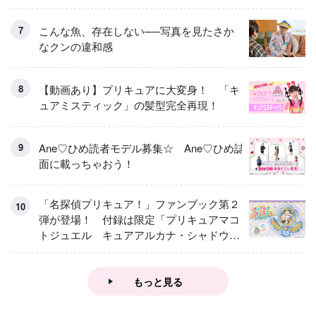
こんな魚、存在しない──写真を見たさか
なクンの違和感
【動画あり】プリキュアに大変身！ 「キ
ュアミスティック」の髪型完全再現！
Ane♡ひめ読者モデル募集☆ Ane♡ひめ誌
面に載っちゃおう！
「名探偵プリキュア！」ファンブック第２
弾が登場！ 付録は限定「プリキュアマコ
トジュエル キュアアルカナ・シャドウ
アイスver.」 キュアエクレールを大特
集！
もっと見る