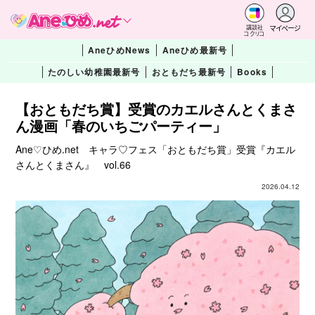
マイページ
講談社
コクリコ
AneひめNews
Aneひめ最新号
たのしい幼稚園最新号
おともだち最新号
Books
【おともだち賞】受賞のカエルさんとくまさ
ん漫画「春のいちごパーティー」
Ane♡ひめ.net キャラ♡フェス「おともだち賞」受賞『カエル
さんとくまさん』 vol.66
2026.04.12