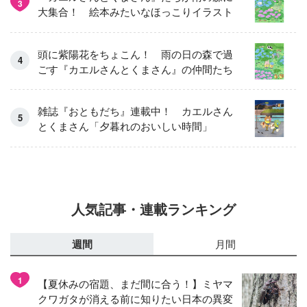
3
大集合！ 絵本みたいなほっこりイラスト
頭に紫陽花をちょこん！ 雨の日の森で過
ごす『カエルさんとくまさん』の仲間たち
雑誌『おともだち』連載中！ カエルさん
とくまさん「夕暮れのおいしい時間」
人気記事・連載ランキング
週間
月間
1
【夏休みの宿題、まだ間に合う！】ミヤマ
クワガタが消える前に知りたい日本の異変