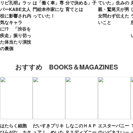
リピ孔明』ラッ
は「働く車」専
分で決める」子
ていた」生みの
パーKABE太人
門絵本作家にな
育てとは
親・鷲尾天が男
役に影響され内
っていた！
女問わず伝えた
気なキャラ
いこと
に!? 「渋谷を
疾走」振り切っ
た体当たり演技
の裏側
おすすめ BOOKS＆MAGAZINES
はたらく細胞
だいすきプリキ
しなこのＨＡＰ
エスターバニー
ひらがな カタ
ュア！ めいた
ＰＹディズニー
のハピネスいっ