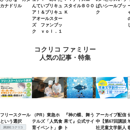
カナドリル
んていプリキュ
スタイルＢＯＯ
ぱいシールブッ
ア！＆プリキュ
Ｋ
ク
アオールスター
ズ ファンブッ
ク ｖｏｌ．１
コクリコ ファミリー
人気の記事・特集
フリースクール
（PR）東急ホ
『神の蝶、舞う
アーカイブ配信
という選択
テルズ「人気食
果て』公式サイ
中【第67回講談
育イベント」参
ト
社児童文学新人
講談社コクリコ