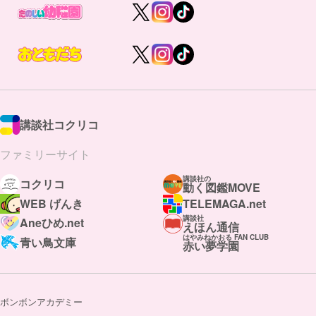
講談社コクリコ
ファミリーサイト
講談社の
コクリコ
動く図鑑MOVE
WEB げんき
TELEMAGA.net
講談社
Aneひめ.net
えほん通信
はやみねかおる FAN CLUB
青い鳥文庫
赤い夢学園
ボンボンアカデミー