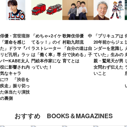
俳優・宮世琉弥
「めちゃ×2イケ
歌舞伎俳優 中
「プリキュアは
「運命を感じ
てるッ！」のイ
村勘九郎流
20年前からジェ
た」ドラマ『パ
ラストレーター
「自分の道は自
ンダーを意識し
リピ孔明』ラッ
は「働く車」専
分で決める」子
ていた」生みの
パーKABE太人
門絵本作家にな
育てとは
親・鷲尾天が男
役に影響され内
っていた！
女問わず伝えた
気なキャラ
いこと
に!? 「渋谷を
疾走」振り切っ
た体当たり演技
の裏側
おすすめ BOOKS＆MAGAZINES