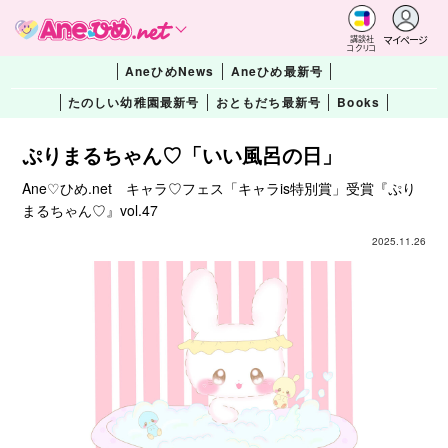
マイページ
講談社
コクリコ
AneひめNews
Aneひめ最新号
たのしい幼稚園最新号
おともだち最新号
Books
ぷりまるちゃん♡「いい風呂の日」
Ane♡ひめ.net キャラ♡フェス「キャラis特別賞」受賞『ぷり
まるちゃん♡』vol.47
2025.11.26