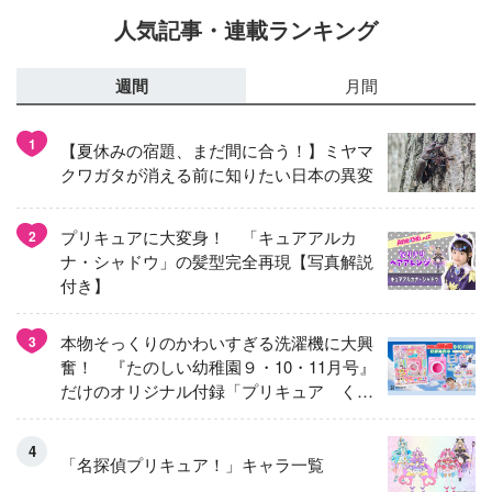
人気記事・連載ランキング
週間
月間
1
【夏休みの宿題、まだ間に合う！】ミヤマ
クワガタが消える前に知りたい日本の異変
プリキュアに大変身！ 「キュアアルカ
2
ナ・シャドウ」の髪型完全再現【写真解説
付き】
本物そっくりのかわいすぎる洗濯機に大興
3
奮！ 『たのしい幼稚園９・10・11月号』
だけのオリジナル付録「プリキュア くる
くるせんたくき」
「名探偵プリキュア！」キャラ一覧