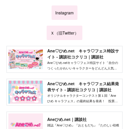
Instagram
Ｘ（旧Twitter）
Ane♡ひめ.net キャラ♡フェス特設サ
イト - 講談社コクリコ｜講談社
Ane♡ひめ.netキャラ♡フェス特設サイト「自分の
つくったかわいいキャラクターをどんどん人気者
にしてバズらせたい」「自分のキャラクターの絵
本やグッズを作りたい」そんな、キャラクターを
Ane♡ひめ.net キャラ♡フェス結果発
作りたいクリエイターを応援するイベントです！
表サイト - 講談社コクリコ｜講談社
オリジナルキャラクターコンテスト第１回「Ane
ひめ キャラフェス」の最終結果を発表！ 投票結
果を踏まえ、講談社ウェブマガジン「Ane♡ひ
め.net」編集部が最終選考を行い、優秀作品を決定
しました。
Aneひめ.net｜講談社
雑誌『Ane♡ひめ』『おともだち』『たのしい幼稚