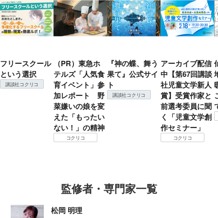
フリースクール
（PR）東急ホ
『神の蝶、舞う
アーカイブ配信
という選択
テルズ「人気食
果て』公式サイ
中【第67回講談
育イベント」参
ト
社児童文学新人
講談社コクリコ
加レポート 野
賞】受賞作家と
講談社コクリコ
菜嫌いの娘を変
前選考委員に聞
えた「もったい
く「児童文学創
ない！」の精神
作セミナー」
コクリコ
コクリコ
監修者・専門家一覧
松岡 明理