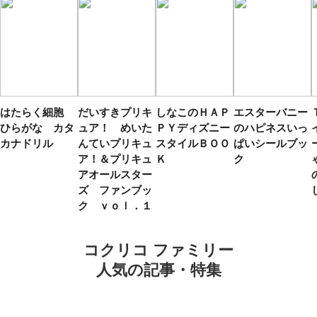
はたらく細胞
だいすきプリキ
しなこのＨＡＰ
エスターバニー
ひらがな カタ
ュア！ めいた
ＰＹディズニー
のハピネスいっ
カナドリル
んていプリキュ
スタイルＢＯＯ
ぱいシールブッ
ア！＆プリキュ
Ｋ
ク
アオールスター
ズ ファンブッ
ク ｖｏｌ．１
コクリコ ファミリー
人気の記事・特集