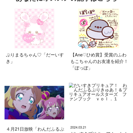
ぷりまるちゃん♡「だーいす
【Ane♡ひめ賞】受賞のふわ
き」
もこちゃんのお友達を紹介！
「ぽっぽ」
2024.03.21
４月21日放映「わんだふるぷ