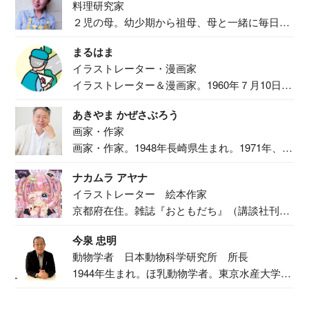
料理研究家
２児の母。幼少期から祖母、母と一緒に毎日の
食事作り...
まるはま
イラストレーター・漫画家
イラストレーター＆漫画家。1960年７月10日生
ま...
あきやま かぜさぶろう
画家・作家
画家・作家。1948年長崎県生まれ。1971年、
二...
ナカムラ アヤナ
イラストレーター 絵本作家
京都府在住。雑誌『おともだち』（講談社刊）
で『おし...
今泉 忠明
動物学者 日本動物科学研究所 所長
1944年生まれ。ほ乳動物学者。東京水産大学卒
業後...