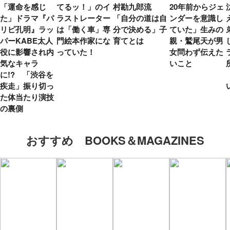
「運命を感じ
てるッ！」のイ
村勘九郎流
20年前からジェ
た」ドラマ『パ
ラストレーター
「自分の道は自
ンダーを意識し
リピ孔明』ラッ
は「働く車」専
分で決める」子
ていた」生みの
パーKABE太人
門絵本作家にな
育てとは
親・鷲尾天が男
役に影響され内
っていた！
女問わず伝えた
気なキャラ
いこと
に!? 「渋谷を
疾走」振り切っ
た体当たり演技
の裏側
おすすめ BOOKS＆MAGAZINES