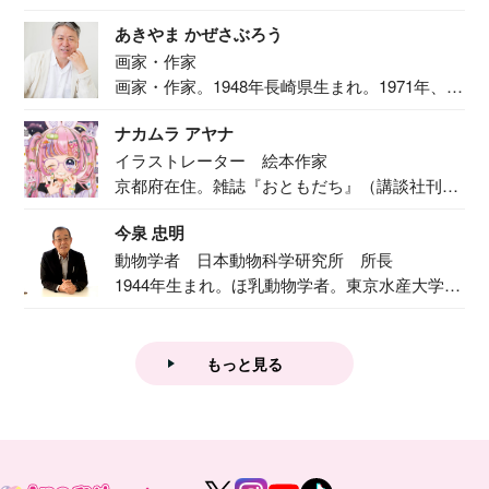
ま...
あきやま かぜさぶろう
画家・作家
画家・作家。1948年長崎県生まれ。1971年、
二...
ナカムラ アヤナ
イラストレーター 絵本作家
京都府在住。雑誌『おともだち』（講談社刊）
で『おし...
今泉 忠明
動物学者 日本動物科学研究所 所長
1944年生まれ。ほ乳動物学者。東京水産大学卒
業後...
もっと見る