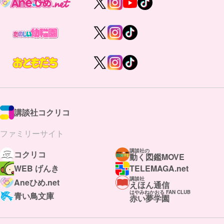
講談社コクリコ
ファミリーサイト
講談社の
コクリコ
動く図鑑MOVE
WEB げんき
TELEMAGA.net
講談社
Aneひめ.net
えほん通信
はやみねかおる FAN CLUB
青い鳥文庫
赤い夢学園