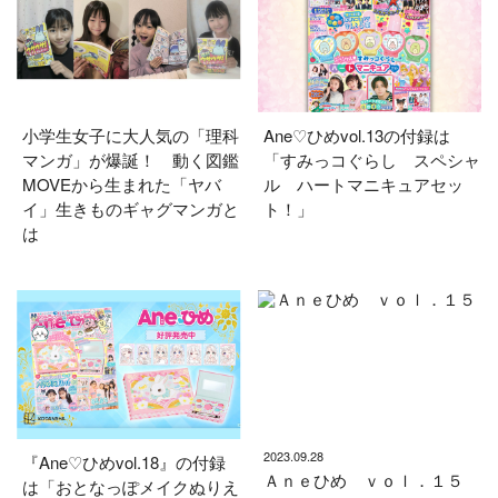
小学生女子に大人気の「理科
Ane♡ひめvol.13の付録は
マンガ」が爆誕！ 動く図鑑
「すみっコぐらし スペシャ
MOVEから生まれた「ヤバ
ル ハートマニキュアセッ
イ」生きものギャグマンガと
ト！」
は
2023.09.28
『Ane♡ひめvol.18』の付録
Ａｎｅひめ ｖｏｌ．１５
は「おとなっぽメイクぬりえ