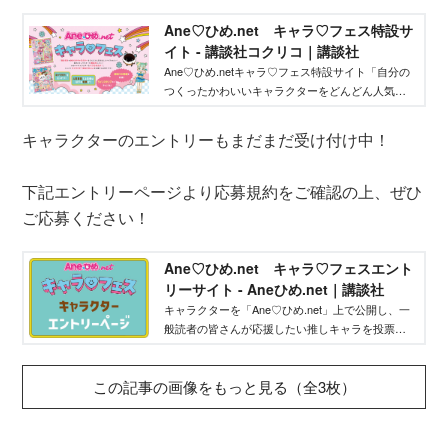
Ane♡ひめ.net キャラ♡フェス特設サ
イト - 講談社コクリコ｜講談社
Ane♡ひめ.netキャラ♡フェス特設サイト「自分の
つくったかわいいキャラクターをどんどん人気者
にしてバズらせたい」「自分のキャラクターの絵
本やグッズを作りたい」そんな、キャラクターを
キャラクターのエントリーもまだまだ受け付け中！
作りたいクリエイターを応援するイベントです！
下記エントリーページより応募規約をご確認の上、ぜひ
ご応募ください！
Ane♡ひめ.net キャラ♡フェスエント
リーサイト - Aneひめ.net｜講談社
キャラクターを「Ane♡ひめ.net」上で公開し、一
般読者の皆さんが応援したい推しキャラを投票す
るお祭りです！ 人気ランキング上位のクリエイ
ターの皆様には、雑誌での連載・書籍化・商品化
この記事の画像をもっと見る（全3枚）
の道が開かれます。