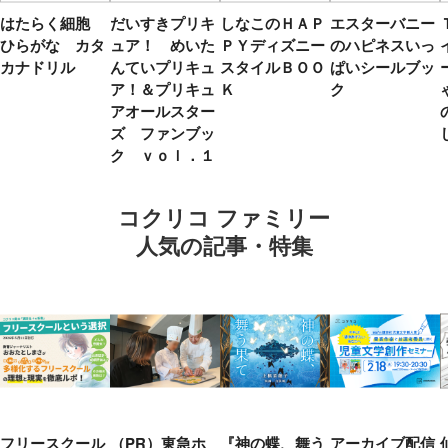
はたらく細胞
だいすきプリキ
しなこのＨＡＰ
エスターバニー
ひらがな カタ
ュア！ めいた
ＰＹディズニー
のハピネスいっ
カナドリル
んていプリキュ
スタイルＢＯＯ
ぱいシールブッ
ア！＆プリキュ
Ｋ
ク
アオールスター
ズ ファンブッ
ク ｖｏｌ．１
コクリコ ファミリー
人気の記事・特集
フリースクール
（PR）東急ホ
『神の蝶、舞う
アーカイブ配信