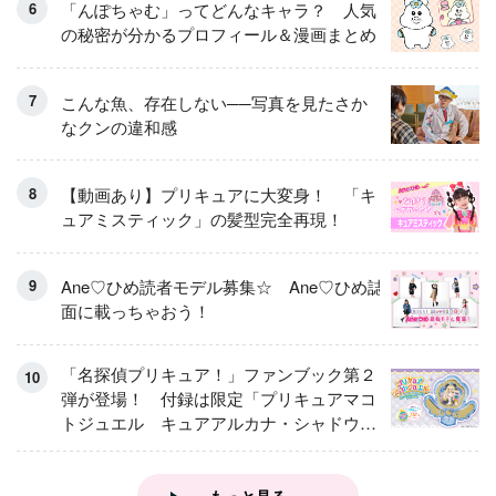
「んぽちゃむ」ってどんなキャラ？ 人気
の秘密が分かるプロフィール＆漫画まとめ
こんな魚、存在しない──写真を見たさか
なクンの違和感
【動画あり】プリキュアに大変身！ 「キ
ュアミスティック」の髪型完全再現！
Ane♡ひめ読者モデル募集☆ Ane♡ひめ誌
面に載っちゃおう！
「名探偵プリキュア！」ファンブック第２
弾が登場！ 付録は限定「プリキュアマコ
トジュエル キュアアルカナ・シャドウ
アイスver.」 キュアエクレールを大特
集！
もっと見る