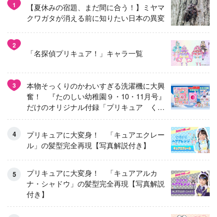
1
【夏休みの宿題、まだ間に合う！】ミヤマ
クワガタが消える前に知りたい日本の異変
2
「名探偵プリキュア！」キャラ一覧
本物そっくりのかわいすぎる洗濯機に大興
3
奮！ 『たのしい幼稚園９・10・11月号』
だけのオリジナル付録「プリキュア くる
くるせんたくき」
プリキュアに大変身！ 「キュアエクレー
ル」の髪型完全再現【写真解説付き】
プリキュアに大変身！ 「キュアアルカ
ナ・シャドウ」の髪型完全再現【写真解説
付き】