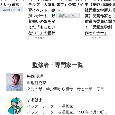
という選択
テルズ「人気食
果て』公式サイ
中【第67回講談
育イベント」参
ト
社児童文学新人
講談社コクリコ
加レポート 野
賞】受賞作家と
講談社コクリコ
菜嫌いの娘を変
前選考委員に聞
えた「もったい
く「児童文学創
ない！」の精神
作セミナー」
コクリコ
コクリコ
監修者・専門家一覧
松岡 明理
料理研究家
２児の母。幼少期から祖母、母と一緒に毎日の
食事作り...
まるはま
イラストレーター・漫画家
イラストレーター＆漫画家。1960年７月10日生