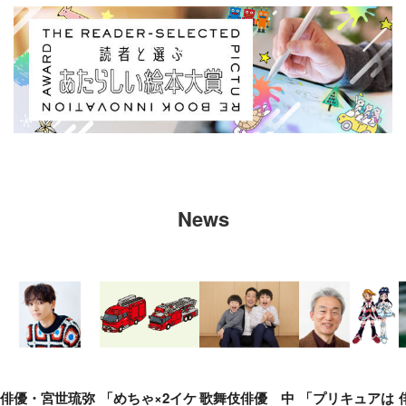
News
俳優・宮世琉弥
「めちゃ×2イケ
歌舞伎俳優 中
「プリキュアは