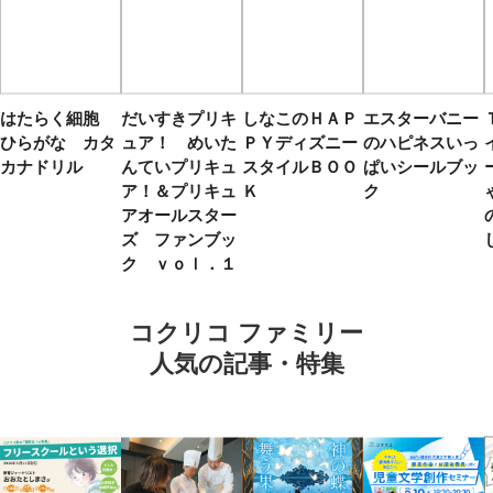
はたらく細胞
だいすきプリキ
しなこのＨＡＰ
エスターバニー
ひらがな カタ
ュア！ めいた
ＰＹディズニー
のハピネスいっ
カナドリル
んていプリキュ
スタイルＢＯＯ
ぱいシールブッ
ア！＆プリキュ
Ｋ
ク
アオールスター
ズ ファンブッ
ク ｖｏｌ．１
コクリコ ファミリー
人気の記事・特集