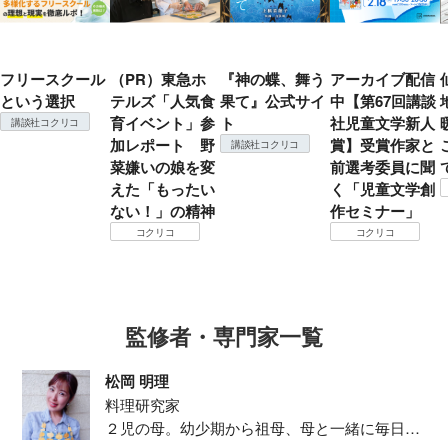
フリースクール
（PR）東急ホ
『神の蝶、舞う
アーカイブ配信
という選択
テルズ「人気食
果て』公式サイ
中【第67回講談
育イベント」参
ト
社児童文学新人
講談社コクリコ
加レポート 野
賞】受賞作家と
講談社コクリコ
菜嫌いの娘を変
前選考委員に聞
えた「もったい
く「児童文学創
ない！」の精神
作セミナー」
コクリコ
コクリコ
監修者・専門家一覧
松岡 明理
料理研究家
２児の母。幼少期から祖母、母と一緒に毎日の