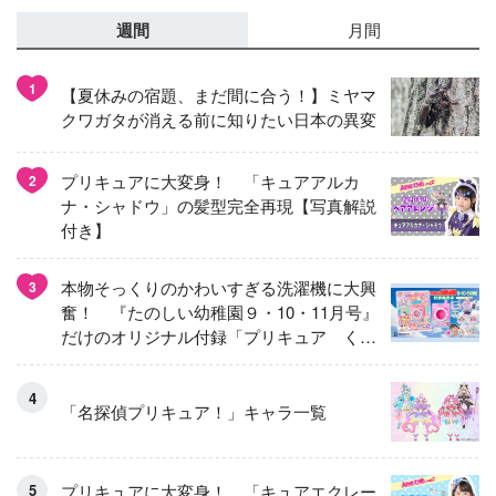
週間
月間
1
【夏休みの宿題、まだ間に合う！】ミヤマ
クワガタが消える前に知りたい日本の異変
プリキュアに大変身！ 「キュアアルカ
2
ナ・シャドウ」の髪型完全再現【写真解説
付き】
本物そっくりのかわいすぎる洗濯機に大興
3
奮！ 『たのしい幼稚園９・10・11月号』
だけのオリジナル付録「プリキュア くる
くるせんたくき」
「名探偵プリキュア！」キャラ一覧
プリキュアに大変身！ 「キュアエクレー