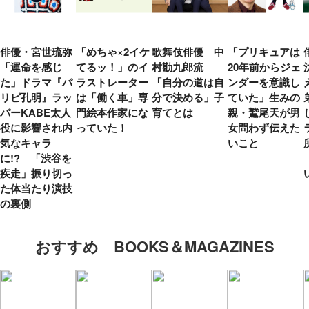
俳優・宮世琉弥
「めちゃ×2イケ
歌舞伎俳優 中
「プリキュアは
「運命を感じ
てるッ！」のイ
村勘九郎流
20年前からジェ
た」ドラマ『パ
ラストレーター
「自分の道は自
ンダーを意識し
リピ孔明』ラッ
は「働く車」専
分で決める」子
ていた」生みの
パーKABE太人
門絵本作家にな
育てとは
親・鷲尾天が男
役に影響され内
っていた！
女問わず伝えた
気なキャラ
いこと
に!? 「渋谷を
疾走」振り切っ
た体当たり演技
の裏側
おすすめ BOOKS＆MAGAZINES