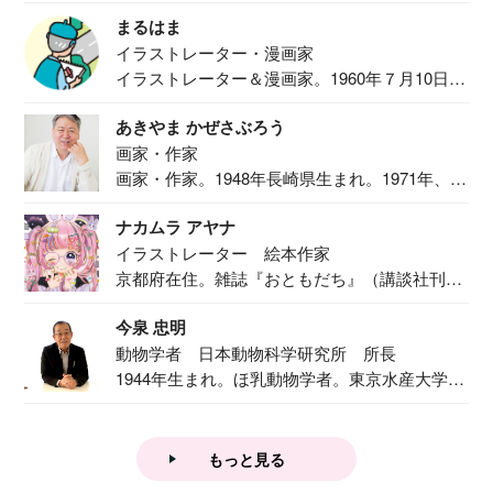
食事作り...
まるはま
イラストレーター・漫画家
イラストレーター＆漫画家。1960年７月10日生
ま...
あきやま かぜさぶろう
画家・作家
画家・作家。1948年長崎県生まれ。1971年、
二...
ナカムラ アヤナ
イラストレーター 絵本作家
京都府在住。雑誌『おともだち』（講談社刊）
で『おし...
今泉 忠明
動物学者 日本動物科学研究所 所長
1944年生まれ。ほ乳動物学者。東京水産大学卒
業後...
もっと見る