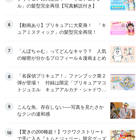
ル」の髪型完全再現【写真解説付き】
【動画あり】プリキュアに大変身！ 「キ
ュアミスティック」の髪型完全再現！
「んぽちゃむ」ってどんなキャラ？ 人気
の秘密が分かるプロフィール＆漫画まとめ
「名探偵プリキュア！」ファンブック第２
弾が登場！ 付録は限定「プリキュアマコ
トジュエル キュアアルカナ・シャドウ
アイスver.」 キュアエクレールを大特
集！
こんな魚、存在しない──写真を見たさか
なクンの違和感
【驚きの200種超！】ワクワクストリート
で手に入る『トムとジェリー』限定グッズ