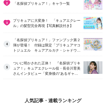
「名探偵プリキュア！」キャラ一覧
2
プリキュアに大変身！ 「キュアエクレー
3
ル」の髪型完全再現【写真解説付き】
「名探偵プリキュア！」ファンブック第２
弾が登場！ 付録は限定「プリキュアマコ
トジュエル キュアアルカナ・シャドウ
アイスver.」 キュアエクレールを大特
集！
ついに明かされた正体！ 『名探偵プリキ
ュア！』キュアエクレール役・長谷川育美
さんインタビュー「変身後の“あるギャッ
プ”に驚きました」
人気記事・連載ランキング