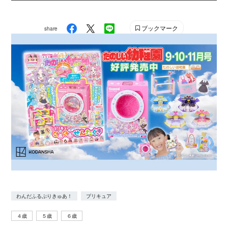
ブックマーク
share
わんだふるぷりきゅあ！
プリキュア
４歳
５歳
６歳