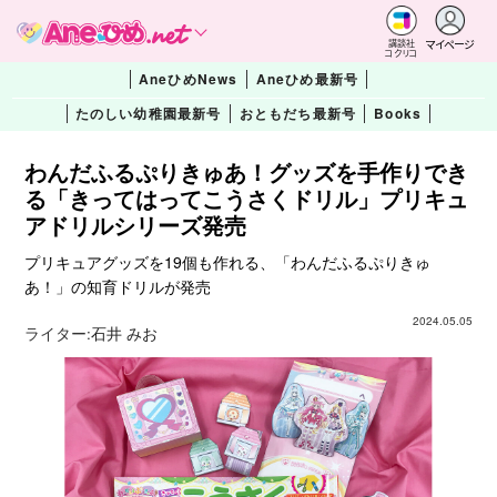
マイページ
講談社
コクリコ
AneひめNews
Aneひめ最新号
たのしい幼稚園最新号
おともだち最新号
Books
わんだふるぷりきゅあ！グッズを手作りでき
る「きってはってこうさくドリル」プリキュ
アドリルシリーズ発売
プリキュアグッズを19個も作れる、「わんだふるぷりきゅ
あ！」の知育ドリルが発売
2024.05.05
ライター:
石井 みお