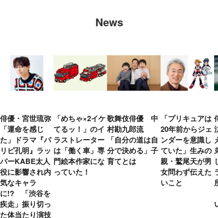
News
俳優・宮世琉弥
「めちゃ×2イケ
歌舞伎俳優 中
「プリキュアは
「運命を感じ
てるッ！」のイ
村勘九郎流
20年前からジェ
た」ドラマ『パ
ラストレーター
「自分の道は自
ンダーを意識し
リピ孔明』ラッ
は「働く車」専
分で決める」子
ていた」生みの
パーKABE太人
門絵本作家にな
育てとは
親・鷲尾天が男
役に影響され内
っていた！
女問わず伝えた
気なキャラ
いこと
に!? 「渋谷を
疾走」振り切っ
た体当たり演技