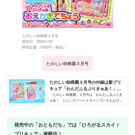
たのしい幼稚園３月号
発売日：2024/1/30
特別定価：1650円（税込）
たのしい幼稚園３月号
たのしい幼稚園３月号の付録は新プリ
キュア「わんだふるぷりきゅあ！」の
特別付録「わんだふるぷりきゅあ！
「たのしい幼稚園」３月号は「わんだふるぷりき
ゅあ！ にじいろ♡ハートキャップいろえんぴつ
にじいろ♡ハートキャップいろえんぴ
つき おえかきてちょう」です！ ハートの中に
つつき おえかきてちょう」
星型のきらきらが入っていてとっても素敵なハー
トキャップつき色鉛筆がついてくる。「わんだふ
るぷりきゅあ！」だらけの特別付録でお届け。
発売中の「おともだち」では「ひろがるスカイ！
プリキュア」連載中！