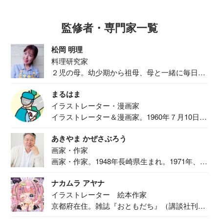
監修者・専門家一覧
松岡 明理
料理研究家
２児の母。幼少期から祖母、母と一緒に毎日の
食事作り...
まるはま
イラストレーター・漫画家
イラストレーター＆漫画家。1960年７月10日生
ま...
あきやま かぜさぶろう
画家・作家
画家・作家。1948年長崎県生まれ。1971年、
二...
ナカムラ アヤナ
イラストレーター 絵本作家
京都府在住。雑誌『おともだち』（講談社刊）
で『おし...