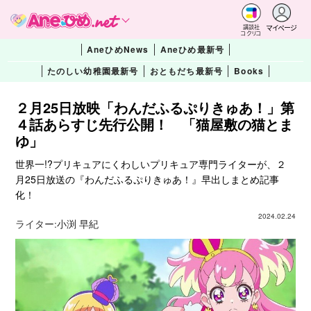
マイページ
講談社
コクリコ
AneひめNews
Aneひめ最新号
たのしい幼稚園最新号
おともだち最新号
Books
２月25日放映「わんだふるぷりきゅあ！」第
４話あらすじ先行公開！ 「猫屋敷の猫とま
ゆ」
世界一!?プリキュアにくわしいプリキュア専門ライターが、２
月25日放送の『わんだふるぷりきゅあ！』早出しまとめ記事
化！
2024.02.24
ライター:
小渕 早紀