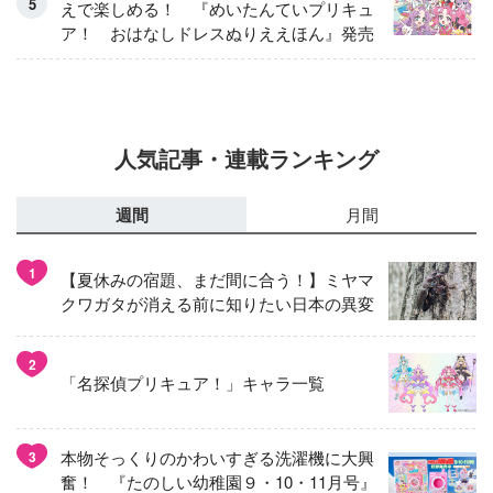
えで楽しめる！ 『めいたんていプリキュ
ア！ おはなしドレスぬりええほん』発売
人気記事・連載ランキング
週間
月間
1
【夏休みの宿題、まだ間に合う！】ミヤマ
クワガタが消える前に知りたい日本の異変
2
「名探偵プリキュア！」キャラ一覧
本物そっくりのかわいすぎる洗濯機に大興
3
奮！ 『たのしい幼稚園９・10・11月号』