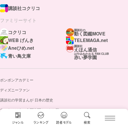
講談社コクリコ
ファミリーサイト
講談社の
コクリコ
動く図鑑MOVE
WEB げんき
TELEMAGA.net
講談社
Aneひめ.net
えほん通信
はやみねかおる FAN CLUB
青い鳥文庫
赤い夢学園
ボンボンアカデミー
ディズニーファン
講談社の学習まんが 日本の歴史
本とあそぼう 全国訪問おはなし隊
ジャンル
ランキング
読者モデル
検索