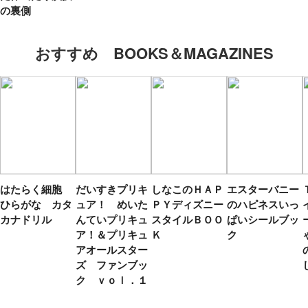
の裏側
おすすめ BOOKS＆MAGAZINES
はたらく細胞
だいすきプリキ
しなこのＨＡＰ
エスターバニー
ひらがな カタ
ュア！ めいた
ＰＹディズニー
のハピネスいっ
カナドリル
んていプリキュ
スタイルＢＯＯ
ぱいシールブッ
ア！＆プリキュ
Ｋ
ク
アオールスター
ズ ファンブッ
ク ｖｏｌ．１