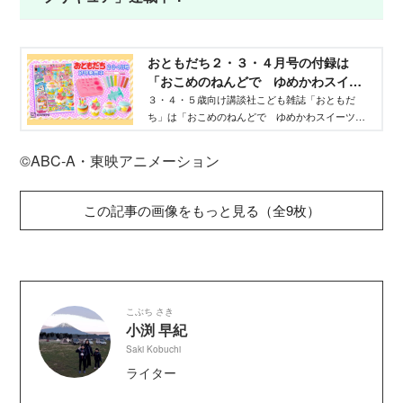
おともだち２・３・４月号の付録は
「おこめのねんどで ゆめかわスイー
ツやさん」！ - Aneひめ.net｜講談社
３・４・５歳向け講談社こども雑誌「おともだ
ち」は「おこめのねんどで ゆめかわスイーツや
さん」です！ ７色のカラフルなねんどでゆめか
わスイーツを作っちゃおう♪
©ABC‐A・東映アニメーション
この記事の画像をもっと見る（全9枚）
こぶち さき
小渕 早紀
Saki Kobuchi
ライター