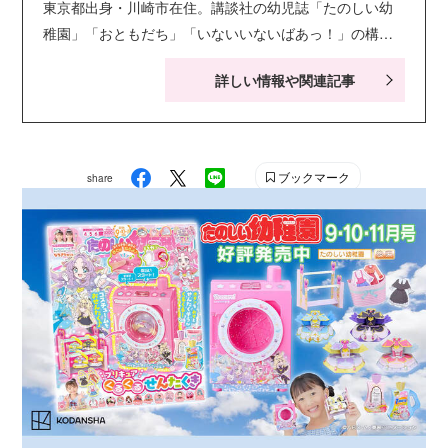
東京都出身・川崎市在住。講談社の幼児誌「たのしい幼
稚園」「おともだち」「いないいないばあっ！」の構
成・ライティングを担当。キャラクター絵本・シールブ
詳しい情報や関連記事
ック・知育ドリルなども手がける。現在小学生の娘２人
の子育てに奮闘中。お笑い系の動画視聴が息抜き。
ブックマーク
share