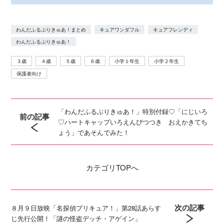
わんだふるぷりきゅあ！まとめ
キュアワンダフル
キュアフレンディ
わんだふるぷりきゅあ！
３歳
４歳
５歳
６歳
小学１年生
小学２年生
保護者向け
「わんだふるぷりきゅあ！」特別付録♡「にじいろ
前の記事
♡ハートキャップいろえんぴつつき おえかきてち
ょう」であそんでみた！
カテゴリ
TOPへ
次の記事
８月９日放映「名探偵プリキュア！」第28話あらす
じ先行公開！「謎の怪盗デッチ・アゲイン」