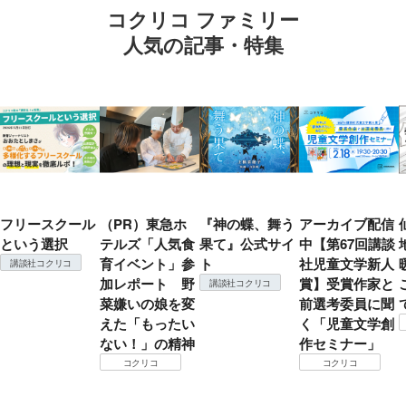
コクリコ ファミリー
人気の記事・特集
フリースクール
（PR）東急ホ
『神の蝶、舞う
アーカイブ配信
という選択
テルズ「人気食
果て』公式サイ
中【第67回講談
育イベント」参
ト
社児童文学新人
講談社コクリコ
加レポート 野
賞】受賞作家と
講談社コクリコ
菜嫌いの娘を変
前選考委員に聞
えた「もったい
く「児童文学創
ない！」の精神
作セミナー」
コクリコ
コクリコ