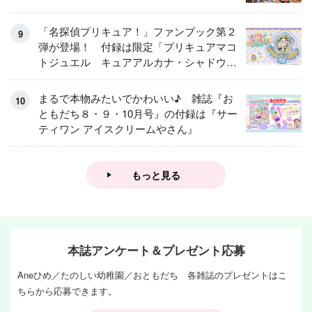
「名探偵プリキュア！」ファンブック第２
弾が登場！ 付録は限定「プリキュアマコ
トジュエル キュアアルカナ・シャドウ
アイスver.」 キュアエクレールを大特
集！
まるで本物みたいでかわいい♪ 雑誌『お
ともだち８・９・10月号』の付録は『サー
ティワン アイスクリームやさん』
もっと見る
本誌アンケート＆プレゼント応募
Aneひめ／たのしい幼稚園／おともだち 各雑誌のプレゼントはこ
ちらから応募できます。