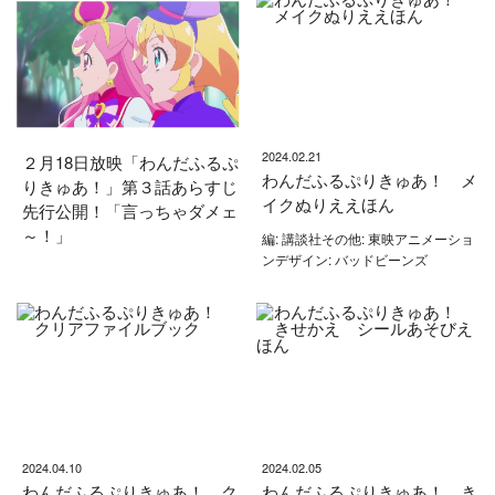
2024.02.21
２月18日放映「わんだふるぷ
わんだふるぷりきゅあ！ メ
りきゅあ！」第３話あらすじ
イクぬりええほん
先行公開！「言っちゃダメェ
～！」
編: 講談社その他: 東映アニメーショ
ンデザイン: バッドビーンズ
2024.04.10
2024.02.05
わんだふるぷりきゅあ！ ク
わんだふるぷりきゅあ！ き