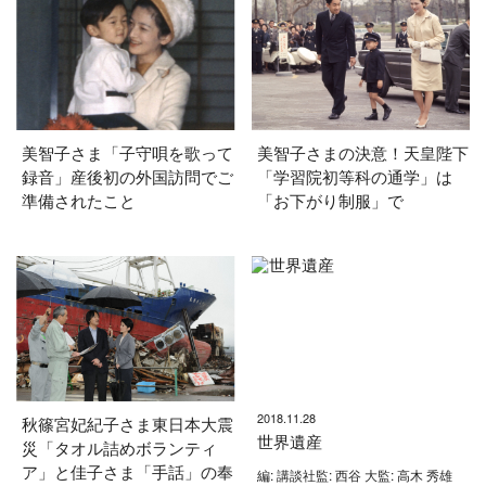
美智子さま「子守唄を歌って
美智子さまの決意！天皇陛下
録音」産後初の外国訪問でご
「学習院初等科の通学」は
準備されたこと
「お下がり制服」で
2018.11.28
秋篠宮妃紀子さま東日本大震
世界遺産
災「タオル詰めボランティ
ア」と佳子さま「手話」の奉
編: 講談社監: 西谷 大監: 高木 秀雄