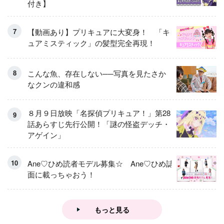
付き】
【動画あり】プリキュアに大変身！ 「キ
ュアミスティック」の髪型完全再現！
こんな魚、存在しない──写真を見たさか
なクンの違和感
８月９日放映「名探偵プリキュア！」第28
話あらすじ先行公開！「謎の怪盗デッチ・
アゲイン」
Ane♡ひめ読者モデル募集☆ Ane♡ひめ誌
面に載っちゃおう！
もっと見る