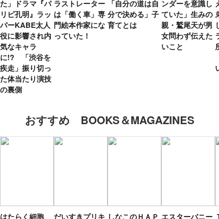
た」ドラマ『パ
ラストレーター
「自分の道は自
ンダーを意識し
リピ孔明』ラッ
は「働く車」専
分で決める」子
ていた」生みの
パーKABE太人
門絵本作家にな
育てとは
親・鷲尾天が男
役に影響され内
っていた！
女問わず伝えた
気なキャラ
いこと
に!? 「渋谷を
疾走」振り切っ
た体当たり演技
の裏側
おすすめ BOOKS＆MAGAZINES
はたらく細胞
だいすきプリキ
しなこのＨＡＰ
エスターバニー