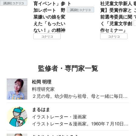
育イベント」参
ト
社児童文学新人
講談社コクリコ
加レポート 野
賞】受賞作家と
講談社コクリコ
菜嫌いの娘を変
前選考委員に聞
えた「もったい
く「児童文学創
ない！」の精神
作セミナー」
コクリコ
コクリコ
監修者・専門家一覧
松岡 明理
料理研究家
２児の母。幼少期から祖母、母と一緒に毎日の
食事作り...
まるはま
イラストレーター・漫画家
イラストレーター＆漫画家。1960年７月10日生
ま...