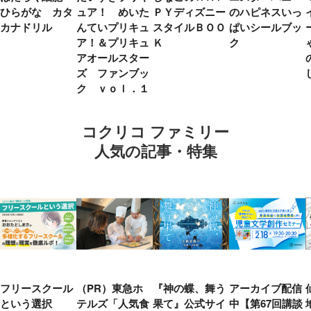
ひらがな カタ
ュア！ めいた
ＰＹディズニー
のハピネスいっ
カナドリル
んていプリキュ
スタイルＢＯＯ
ぱいシールブッ
ア！＆プリキュ
Ｋ
ク
アオールスター
ズ ファンブッ
ク ｖｏｌ．１
コクリコ ファミリー
人気の記事・特集
フリースクール
（PR）東急ホ
『神の蝶、舞う
アーカイブ配信
という選択
テルズ「人気食
果て』公式サイ
中【第67回講談