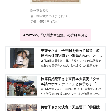
欧州家禽図鑑
著：秋篠宮文仁ほか（平凡社）
定価：5554円（税込）
Amazonで「欧州家禽図鑑」の詳細を見る
美智子さま「子守唄を歌って録音」産
後初の外国訪問でご準備されたこと -
Aneひめ.net
２月23日は天皇誕生日。「働くママ」の先駆者で
もあった美智子さまが、どのようにお仕事と子育
てを両立されていたのかをご紹介します。美智子
さまはどのように「ご産休」からご復帰されたの
秋篠宮妃紀子さま東日本大震災「タオ
でしょうか。
ル詰めボランティア」と佳子さま「手
話」の奉仕精神 - Aneひめ.net
東日本大震災から12年の３月11日。皇室でいちは
やく被災者の支援にかけつけられた秋篠宮ご一家
は、小室眞子さんや佳子さまが学生のうちから手
話を一緒に学ぶなどボランティアを家庭教育に取
美智子さまの決意！天皇陛下「学習院
り入れられていました。そんな秋篠宮ご一家のボ