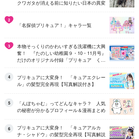
クワガタが消える前に知りたい日本の異変
2
「名探偵プリキュア！」キャラ一覧
本物そっくりのかわいすぎる洗濯機に大興
3
奮！ 『たのしい幼稚園９・10・11月号』
だけのオリジナル付録「プリキュア くる
くるせんたくき」
プリキュアに大変身！ 「キュアエクレー
ル」の髪型完全再現【写真解説付き】
「んぽちゃむ」ってどんなキャラ？ 人気
の秘密が分かるプロフィール＆漫画まとめ
プリキュアに大変身！ 「キュアアルカ
ナ・シャドウ」の髪型完全再現【写真解説