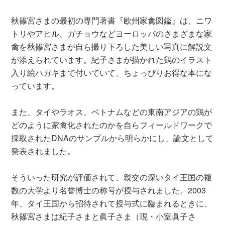
秋篠宮さまの最初の専門著書『欧州家禽図鑑』は、ニワ
トリやアヒル、ガチョウなどヨーロッパのさまざまな家
禽を秋篠宮さまが自ら撮り下ろした美しい写真に解説文
が添えられています。紀子さまが描かれた鶏のイラスト
入り絵ハガキまで付いていて、ちょっぴりお得な本にな
っています。
また、タイやラオス、ベトナムなどの東南アジアの鶏が
どのように家禽化されたのかを自らフィールドワークで
採取されたDNAのサンプルから明らかにし、論文として
発表されました。
そういった研究が評価されて、親交の深いタイ王国の複
数の大学より名誉博士の称号が授与されました。2003
年、タイ王国から招待されて授与式に臨まれるときに、
秋篠宮さまは紀子さまと眞子さま（現・小室眞子さ