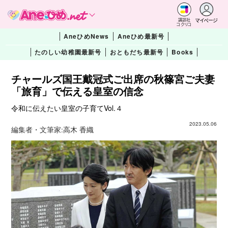
マイページ
講談社
コクリコ
AneひめNews
Aneひめ最新号
たのしい幼稚園最新号
おともだち最新号
Books
チャールズ国王戴冠式ご出席の秋篠宮ご夫妻
「旅育」で伝える皇室の信念
令和に伝えたい皇室の子育てVol.４
2023.05.06
編集者・文筆家:
高木 香織