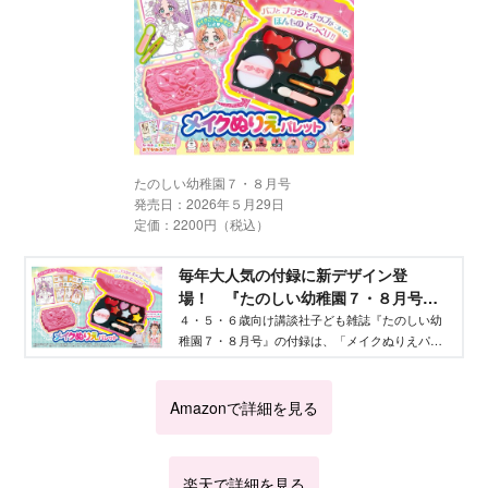
たのしい幼稚園７・８月号
発売日：2026年５月29日
定価：2200円（税込）
毎年大人気の付録に新デザイン登
場！ 『たのしい幼稚園７・８月号』
付録は「メイクぬりえパレット」 -
４・５・６歳向け講談社子ども雑誌『たのしい幼
稚園７・８月号』の付録は、「メイクぬりえパレ
Aneひめ.net｜講談社
ット」！
Amazonで詳細を見る
楽天で詳細を見る