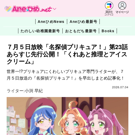
マイページ
講談社
コクリコ
AneひめNews
Aneひめ最新号
たのしい幼稚園最新号
おともだち最新号
Books
７月５日放映「名探偵プリキュア！」第23話
あらすじ先行公開！「くれあと推理とアイス
クリーム」
世界一!?プリキュアにくわしいプリキュア専門ライターが、７
月５日放送の『名探偵プリキュア！』を早出しまとめ記事化！
2026.07.04
ライター:
小渕 早紀