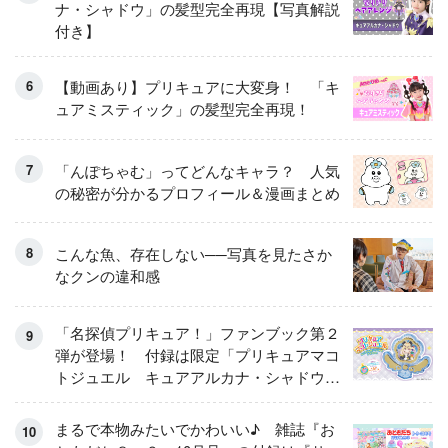
ナ・シャドウ」の髪型完全再現【写真解説
付き】
【動画あり】プリキュアに大変身！ 「キ
ュアミスティック」の髪型完全再現！
「んぽちゃむ」ってどんなキャラ？ 人気
の秘密が分かるプロフィール＆漫画まとめ
こんな魚、存在しない──写真を見たさか
なクンの違和感
「名探偵プリキュア！」ファンブック第２
弾が登場！ 付録は限定「プリキュアマコ
トジュエル キュアアルカナ・シャドウ
アイスver.」 キュアエクレールを大特
集！
まるで本物みたいでかわいい♪ 雑誌『お