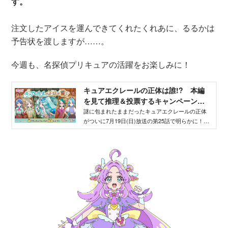
す。
注文したアイスを運んできてくれたくれあに、るるかは
予告状を渡しますが……。
今週も、名探偵プリキュアの活躍をお楽しみに！
キュアエクレールの正体は誰!? 本編
を見て推理＆投票するキャンペーン開
始！｜ニュース｜名探偵プリキュア！
謎に包まれたままだったキュアエクレールの正体
がついに7月19日(日)放送の第25話で明らかに！キ
｜東映アニメーション
ュアエクレールの候補者は、これまで作品の中で
も活躍している4人のキャラクターたち。果たして
4人の中の誰がキュアエクレールに変身するの
か…？