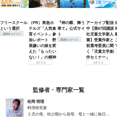
フリースクール
（PR）東急ホ
『神の蝶、舞う
アーカイブ配信
という選択
テルズ「人気食
果て』公式サイ
中【第67回講談
育イベント」参
ト
社児童文学新人
講談社コクリコ
加レポート 野
賞】受賞作家と
講談社コクリコ
菜嫌いの娘を変
前選考委員に聞
えた「もったい
く「児童文学創
ない！」の精神
作セミナー」
コクリコ
コクリコ
監修者・専門家一覧
松岡 明理
料理研究家
２児の母。幼少期から祖母、母と一緒に毎日の