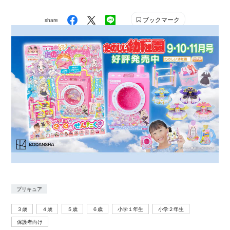
ブックマーク
share
プリキュア
３歳
４歳
５歳
６歳
小学１年生
小学２年生
保護者向け