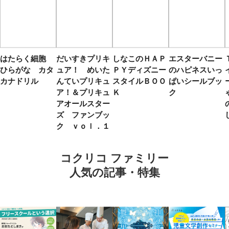
はたらく細胞
だいすきプリキ
しなこのＨＡＰ
エスターバニー
ひらがな カタ
ュア！ めいた
ＰＹディズニー
のハピネスいっ
カナドリル
んていプリキュ
スタイルＢＯＯ
ぱいシールブッ
ア！＆プリキュ
Ｋ
ク
アオールスター
ズ ファンブッ
ク ｖｏｌ．１
コクリコ ファミリー
人気の記事・特集