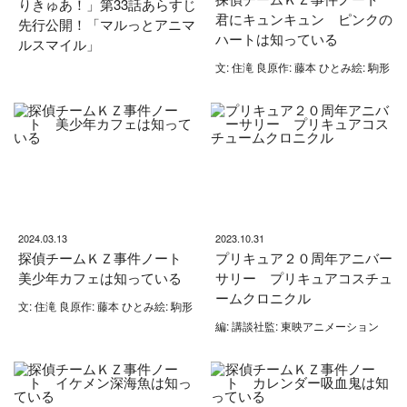
りきゅあ！」第33話あらすじ
君にキュンキュン ピンクの
先行公開！「マルっとアニマ
ハートは知っている
ルスマイル」
文: 住滝 良原作: 藤本 ひとみ絵: 駒形
2024.03.13
2023.10.31
探偵チームＫＺ事件ノート
プリキュア２０周年アニバー
美少年カフェは知っている
サリー プリキュアコスチュ
ームクロニクル
文: 住滝 良原作: 藤本 ひとみ絵: 駒形
編: 講談社監: 東映アニメーション