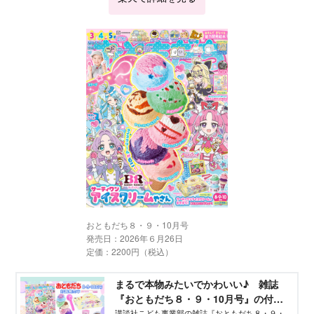
おともだち８・９・10月号
発売日：2026年６月26日
定価：2200円（税込）
まるで本物みたいでかわいい♪ 雑誌
『おともだち８・９・10月号』の付録
は『サーティワン アイスクリームやさ
講談社こども事業部の雑誌『おともだち８・９・