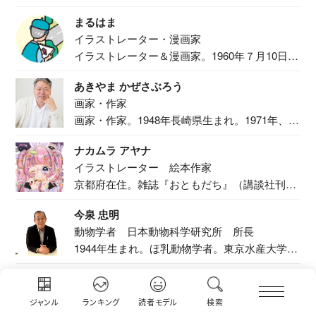
食事作り...
まるはま
イラストレーター・漫画家
イラストレーター＆漫画家。1960年７月10日生
ま...
あきやま かぜさぶろう
画家・作家
画家・作家。1948年長崎県生まれ。1971年、
二...
ナカムラ アヤナ
イラストレーター 絵本作家
京都府在住。雑誌『おともだち』（講談社刊）
で『おし...
今泉 忠明
動物学者 日本動物科学研究所 所長
1944年生まれ。ほ乳動物学者。東京水産大学卒
業後...
もっと見る
ジャンル
ランキング
読者モデル
検索