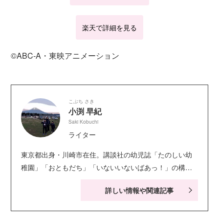
楽天で詳細を見る
©ABC‐A・東映アニメーション
こぶち さき
小渕 早紀
Saki Kobuchi
ライター
東京都出身・川崎市在住。講談社の幼児誌「たのしい幼
稚園」「おともだち」「いないいないばあっ！」の構
成・ライティングを担当。キャラクター絵本・シールブ
詳しい情報や関連記事
ック・知育ドリルなども手がける。現在小学生の娘２人
の子育てに奮闘中。お笑い系の動画視聴が息抜き。