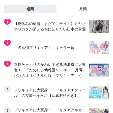
週間
月間
1
【夏休みの宿題、まだ間に合う！】ミヤマ
クワガタが消える前に知りたい日本の異変
2
「名探偵プリキュア！」キャラ一覧
本物そっくりのかわいすぎる洗濯機に大興
3
奮！ 『たのしい幼稚園９・10・11月号』
だけのオリジナル付録「プリキュア くる
くるせんたくき」
プリキュアに大変身！ 「キュアエクレー
ル」の髪型完全再現【写真解説付き】
プリキュアに大変身！ 「キュアアルカ