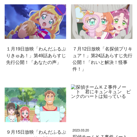
１月19日放映「わんだふるぷ
７月12日放映「名探偵プリキ
りきゅあ！」第49話あらすじ
ュア！」第24話あらすじ先行
先行公開！「あなたの声」
公開！「れいと解決！怪事
件！」
2023.03.20
９月15日放映「わんだふるぷ
探偵チームＫＺ事件ノート