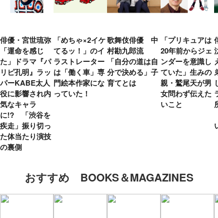
俳優・宮世琉弥
「めちゃ×2イケ
歌舞伎俳優 中
「プリキュアは
「運命を感じ
てるッ！」のイ
村勘九郎流
20年前からジェ
た」ドラマ『パ
ラストレーター
「自分の道は自
ンダーを意識し
リピ孔明』ラッ
は「働く車」専
分で決める」子
ていた」生みの
パーKABE太人
門絵本作家にな
育てとは
親・鷲尾天が男
役に影響され内
っていた！
女問わず伝えた
気なキャラ
いこと
に!? 「渋谷を
疾走」振り切っ
た体当たり演技
の裏側
おすすめ BOOKS＆MAGAZINES