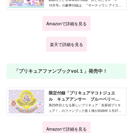
10月号』の豪華付録は、『サーティワン アイスク
ん』 - Aneひめ.net｜講談社
リームやさん』。毎年大人気のコラボ付録の詳細
と、本誌おすすめの内容をご紹介します。
Amazonで詳細を見る
楽天で詳細を見る
「プリキュアファンブックvol.１」発売中！
限定付録「プリキュアマコトジュエ
ル キュアアンサー ブルーベリータ
ルトver.」が付いてくる！ 『だいすき
第23作目となる新しいプリキュア「名探偵プリキ
ュア！」のファンブック第１弾が2026年３月27日
プリキュア！ めいたんていプリキュ
に発売。付録の詳細や、気になる内容をご紹介し
ア！＆プリキュアオールスターズ フ
ます！
ァンブック vol.１』が３月27日発
Amazonで詳細を見る
売！ - Aneひめ.net｜講談社