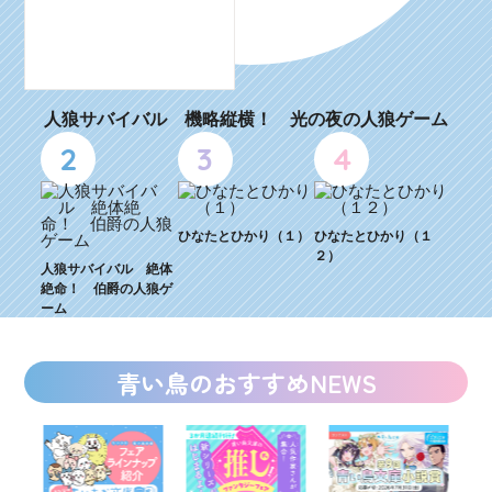
人狼サバイバル 機略縦横！ 光の夜の人狼ゲーム
2
3
4
ひなたとひかり（１）
ひなたとひかり（１
２）
人狼サバイバル 絶体
絶命！ 伯爵の人狼ゲ
ーム
青い鳥のおすすめNEWS