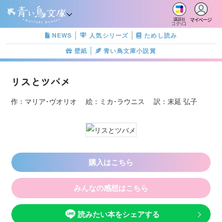
マイページ
講談社
コクリコ
NEWS
人気シリーズ
ためし読み
壁紙
青い鳥文庫小説賞
リスとツバメ
作：マリア･ヴオリオ 絵：ミカ･ラウニス 訳：末延 弘子
購入はこちら
みんなの感想はこちら
読みたい本をシェアする