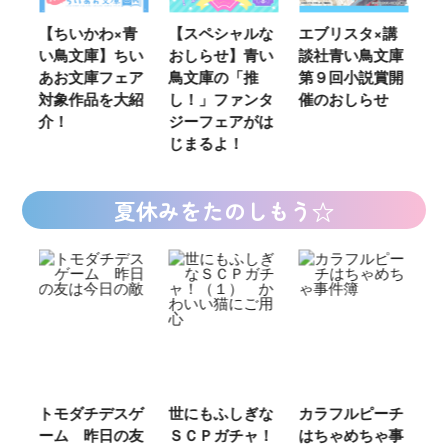
ウ
【ちいかわ×青
【スペシャルな
エブリスタ×講
【
い鳥文庫】ちい
おしらせ】青い
談社青い鳥文庫
女
あお文庫フェア
鳥文庫の「推
第９回小説賞開
る
対象作品を大紹
し！」ファンタ
催のおしらせ
ミ
介！
ジーフェアがは
じまるよ！
夏休みをたのしもう☆
ご
トモダチデスゲ
世にもふしぎな
カラフルピーチ
長
ーム 昨日の友
ＳＣＰガチャ！
はちゃめちゃ事
部