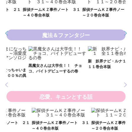
Ｋ
数
２１
探偵チームＫＺ事件ノート ３１
探偵チームＫＺ事件ノート １１
～４０巻合本版
～２０巻合本版
魔法＆ファンタジー
妖
全
新 妖界ナビ・ルナ１～１１ 全
黒魔女さんは大学生！！ チョ
１１巻合本版
いま
コ、バイトデビューするの巻
の異
恋愛、キュンとする話
い
し
２１
探偵チームＫＺ事件ノート ３１
探偵チームＫＺ事件ノート １１
世
～４０巻合本版
～２０巻合本版