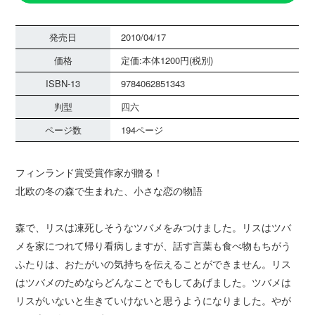
発売日
2010/04/17
価格
定価:本体1200円(税別)
ISBN-13
9784062851343
判型
四六
ページ数
194ページ
フィンランド賞受賞作家が贈る！
北欧の冬の森で生まれた、小さな恋の物語
森で、リスは凍死しそうなツバメをみつけました。リスはツバ
メを家につれて帰り看病しますが、話す言葉も食べ物もちがう
ふたりは、おたがいの気持ちを伝えることができません。リス
はツバメのためならどんなことでもしてあげました。ツバメは
リスがいないと生きていけないと思うようになりました。やが