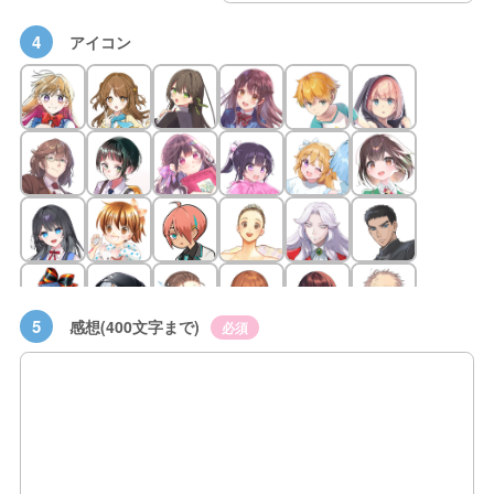
4
アイコン
5
感想(400文字まで)
必須