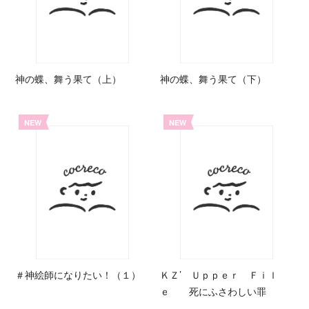
神の蝶、舞う果て（上）
神の蝶、舞う果て（下）
NEW
NEW
＃神絵師になりたい！（１）
ＫＺ’ Ｕｐｐｅｒ Ｆｉｌ
ｅ 死にふさわしい罪