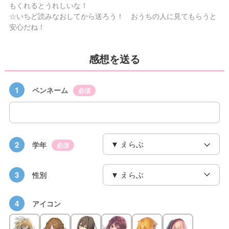
もくれるとうれしいな！
☆いちど読みなおしてから送ろう！ おうちの人に見てもらうと
安心だね！
感想を送る
1
ペンネーム
必須
2
学年
必須
3
性別
4
アイコン