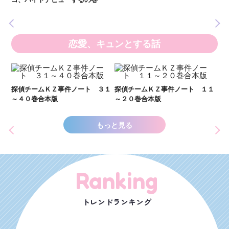
の異
恋愛、キュンとする話
い
し
２１
探偵チームＫＺ事件ノート ３１
探偵チームＫＺ事件ノート １１
世
～４０巻合本版
～２０巻合本版
もっと見る
Ranking
トレンドランキング