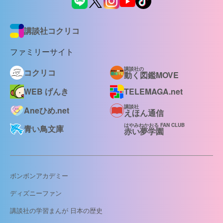
講談社コクリコ
ファミリーサイト
講談社の
コクリコ
動く図鑑MOVE
WEB げんき
TELEMAGA.net
講談社
Aneひめ.net
えほん通信
はやみねかおる FAN CLUB
青い鳥文庫
赤い夢学園
ボンボンアカデミー
ディズニーファン
講談社の学習まんが 日本の歴史