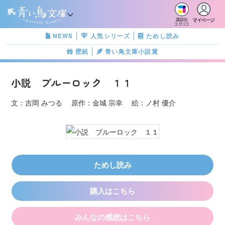
マイページ
講談社
コクリコ
NEWS
人気シリーズ
ためし読み
壁紙
青い鳥文庫小説賞
小説 ブルーロック １１
文：吉岡 みつる 原作：金城 宗幸 絵：ノ村 優介
ためし読み
購入はこちら
みんなの感想はこちら