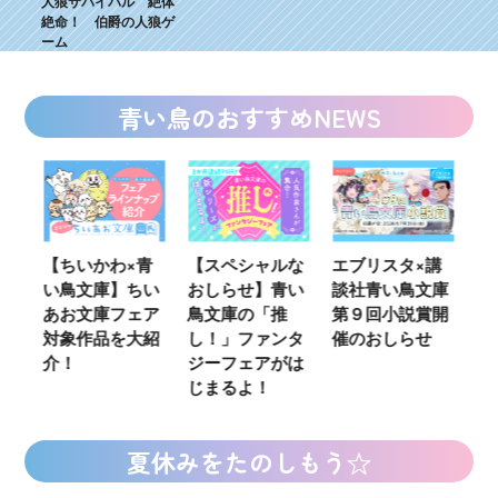
人狼サバイバル 絶体
絶命！ 伯爵の人狼ゲ
ーム
青い鳥のおすすめNEWS
わ×青
【スペシャルな
エブリスタ×講
【速報】『黒魔
】ちい
おしらせ】青い
談社青い鳥文庫
女さんが通
フェア
鳥文庫の「推
第９回小説賞開
る‼』ついにコ
を大紹
し！」ファンタ
催のおしらせ
ミカライズ！
ジーフェアがは
じまるよ！
夏休みをたのしもう☆