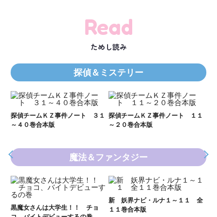
Read
ためし読み
探偵＆ミステリー
Ｋ
数
２１
探偵チームＫＺ事件ノート ３１
探偵チームＫＺ事件ノート １１
～４０巻合本版
～２０巻合本版
魔法＆ファンタジー
妖
全
新 妖界ナビ・ルナ１～１１ 全
黒魔女さんは大学生！！ チョ
１１巻合本版
いま
コ、バイトデビューするの巻