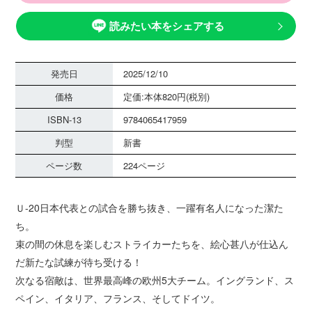
読みたい本をシェアする
発売日
2025/12/10
価格
定価:本体820円(税別)
ISBN-13
9784065417959
判型
新書
ページ数
224ページ
Ｕ-20日本代表との試合を勝ち抜き、一躍有名人になった潔た
ち。
束の間の休息を楽しむストライカーたちを、絵心甚八が仕込ん
だ新たな試練が待ち受ける！
次なる宿敵は、世界最高峰の欧州5大チーム。イングランド、ス
ペイン、イタリア、フランス、そしてドイツ。