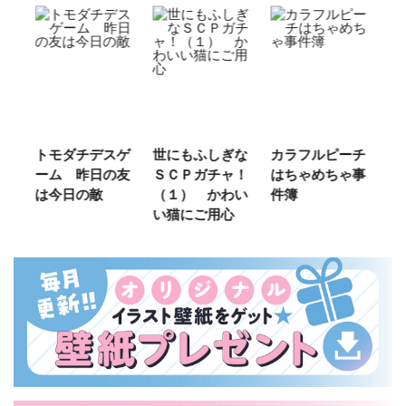
チデスゲ
世にもふしぎな
カラフルピーチ
長浜高校水族館
昨日の友
ＳＣＰガチャ！
はちゃめちゃ事
部！
の敵
（１） かわい
件簿
い猫にご用心