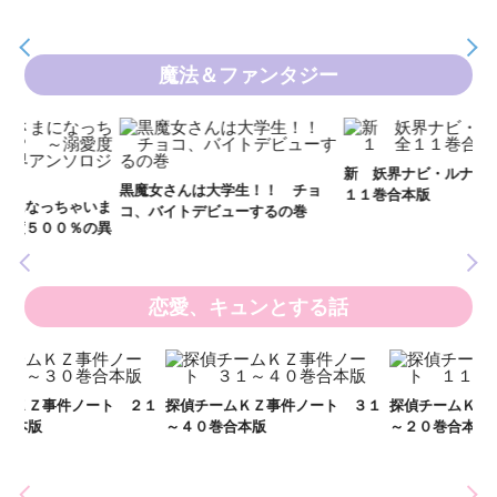
魔法＆ファンタジー
新 妖界ナビ・ルナ１～１１ 全
妖
黒魔女さんは大学生！！ チョ
１１巻合本版
全
いま
コ、バイトデビューするの巻
の異
恋愛、キュンとする話
２１
探偵チームＫＺ事件ノート ３１
探偵チームＫＺ事件ノート １１
～４０巻合本版
～２０巻合本版
い
し
世