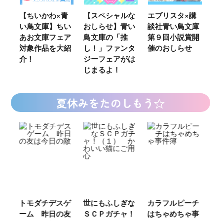
ウ
【ちいかわ×青
【スペシャルな
エブリスタ×講
【
い鳥文庫】ちい
おしらせ】青い
談社青い鳥文庫
女
あお文庫フェア
鳥文庫の「推
第９回小説賞開
る
対象作品を大紹
し！」ファンタ
催のおしらせ
ミ
介！
ジーフェアがは
じまるよ！
夏休みをたのしもう☆
ご
トモダチデスゲ
世にもふしぎな
カラフルピーチ
長
ーム 昨日の友
ＳＣＰガチャ！
はちゃめちゃ事
部