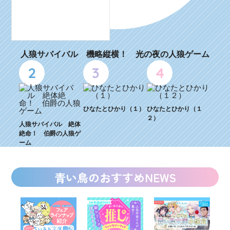
人狼サバイバル 機略縦横！ 光の夜の人狼ゲーム
2
3
4
ひなたとひかり（１）
ひなたとひかり（１
２）
人狼サバイバル 絶体
絶命！ 伯爵の人狼ゲ
ーム
青い鳥のおすすめNEWS