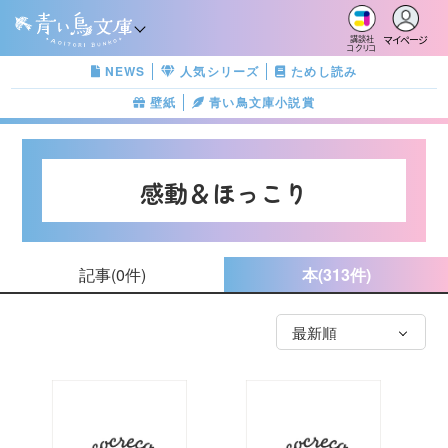
マイページ
講談社
コクリコ
NEWS
人気シリーズ
ためし読み
壁紙
青い鳥文庫小説賞
感動＆ほっこり
記事
(0件)
本
(313件)