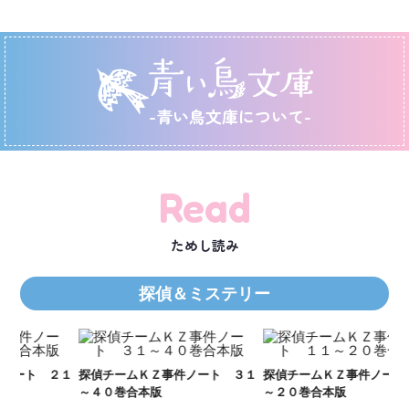
-青い鳥文庫について-
Read
ためし読み
探偵＆ミステリー
２１
探偵チームＫＺ事件ノート ３１
探偵チームＫＺ事件ノート １１
Ｋ
～４０巻合本版
～２０巻合本版
数