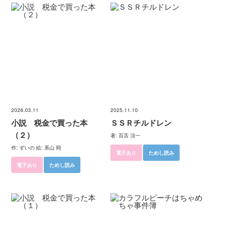
2026.03.11
2025.11.10
小説 税金で買った本
ＳＳＲチルドレン
（２）
著: 百舌 涼一
作: ずいの 絵: 系山 冏
電子あり
ためし読み
電子あり
ためし読み