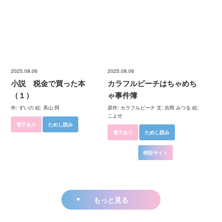
2025.08.06
2025.08.06
小説 税金で買った本
カラフルピーチはちゃめち
（１）
ゃ事件簿
作: ずいの 絵: 系山 冏
原作: カラフルピーチ 文: 吉岡 みつる 絵:
こよせ
電子あり
ためし読み
電子あり
ためし読み
特設サイト
もっと見る