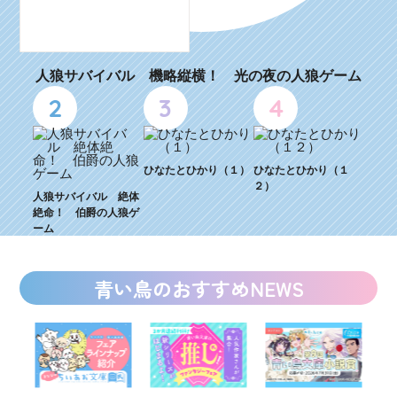
人狼サバイバル 機略縦横！ 光の夜の人狼ゲーム
2
3
4
ひなたとひかり（１）
ひなたとひかり（１
２）
人狼サバイバル 絶体
絶命！ 伯爵の人狼ゲ
ーム
青い鳥のおすすめNEWS