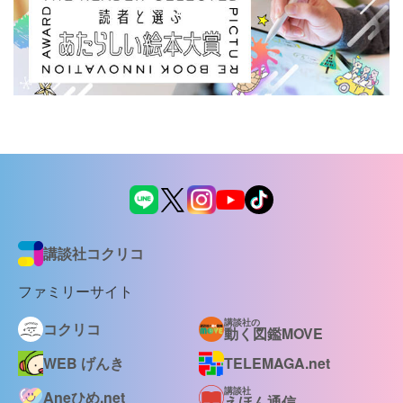
講談社コクリコ
ファミリーサイト
講談社の
コクリコ
動く図鑑MOVE
WEB げんき
TELEMAGA.net
講談社
Aneひめ.net
えほん通信