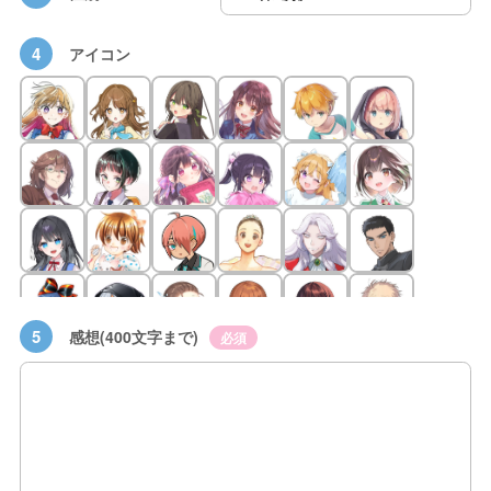
4
アイコン
5
感想(400文字まで)
必須