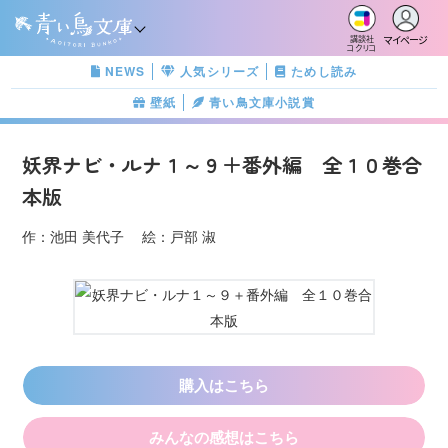
マイページ
講談社
コクリコ
NEWS
人気シリーズ
ためし読み
壁紙
青い鳥文庫小説賞
妖界ナビ・ルナ１～９＋番外編 全１０巻合
本版
作：池田 美代子 絵：戸部 淑
購入はこちら
みんなの感想はこちら