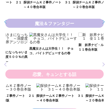
２１
探偵チームＫＺ事件ノート ３１
探偵チームＫＺ事件ノート １１
～４０巻合本版
～２０巻合本版
魔法＆ファンタジー
新 妖界ナビ・ルナ１～１１ 全
妖
黒魔女さんは大学生！！ チョ
１１巻合本版
全
いま
コ、バイトデビューするの巻
の異
恋愛、キュンとする話
い
し
２１
探偵チームＫＺ事件ノート ３１
探偵チームＫＺ事件ノート １１
世
～４０巻合本版
～２０巻合本版