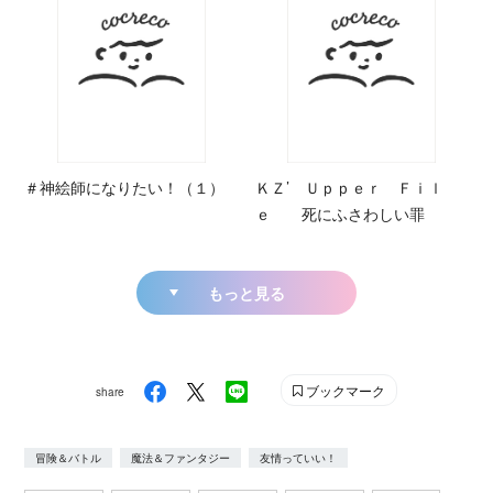
＃神絵師になりたい！（１）
ＫＺ’ Ｕｐｐｅｒ Ｆｉｌ
ｅ 死にふさわしい罪
もっと見る
ブックマーク
share
冒険＆バトル
魔法＆ファンタジー
友情っていい！