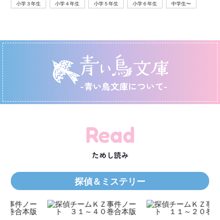
小学３年生
小学４年生
小学５年生
小学６年生
中学生〜
-青い鳥文庫について-
Read
ためし読み
探偵＆ミステリー
Ｋ
数