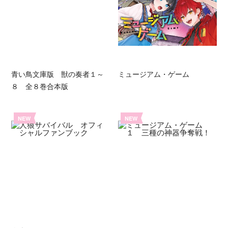
青い鳥文庫版 獣の奏者１～
ミュージアム・ゲーム
８ 全８巻合本版
NEW
NEW