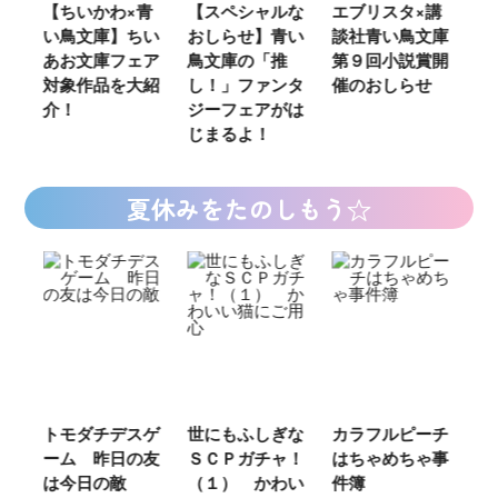
ウ
【ちいかわ×青
【スペシャルな
エブリスタ×講
【
い鳥文庫】ちい
おしらせ】青い
談社青い鳥文庫
女
あお文庫フェア
鳥文庫の「推
第９回小説賞開
る
対象作品を大紹
し！」ファンタ
催のおしらせ
ミ
介！
ジーフェアがは
じまるよ！
夏休みをたのしもう☆
ご
トモダチデスゲ
世にもふしぎな
カラフルピーチ
長
ーム 昨日の友
ＳＣＰガチャ！
はちゃめちゃ事
部
は今日の敵
（１） かわい
件簿