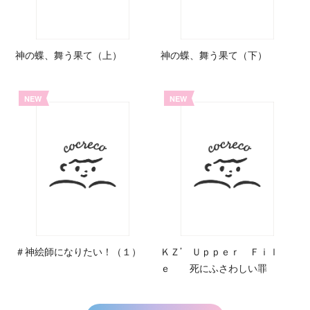
神の蝶、舞う果て（上）
神の蝶、舞う果て（下）
NEW
NEW
＃神絵師になりたい！（１）
ＫＺ’ Ｕｐｐｅｒ Ｆｉｌ
ｅ 死にふさわしい罪