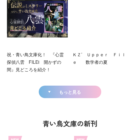
祝・青い鳥文庫化！ 『心霊
ＫＺ’ Ｕｐｐｅｒ Ｆｉｌ
探偵八雲 FILEⅠ 開かずの
ｅ 数学者の夏
間』見どころを紹介！
もっと見る
青い鳥文庫の新刊
NEW
NEW