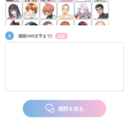
5
感想(400文字まで)
必須
感想を送る