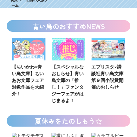
ーム
青い鳥のおすすめNEWS
青
【スペシャルな
エブリスタ×講
【速報】『黒魔
K
い
おしらせ】青い
談社青い鳥文庫
女さんが通
い
ア
鳥文庫の「推
第９回小説賞開
る‼』ついにコ
定
紹
し！」ファンタ
催のおしらせ
ミカライズ！
の
ジーフェアがは
じまるよ！
夏休みをたのしもう☆