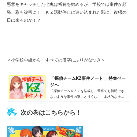
悪意をキャッチした七鬼は祈祷を始めるが、学校では事件が頻
発、彩も被害に！ ＫＺ活動停止に追い込まれた彩に、復帰の
日は来るのか！？
＜小学校中級から すべての漢字にふりがなつき＞
「探偵チームKZ事件ノート 」特集ペー
ジへ
「探偵チームＫＺ」を結成し、警察でも解明でき
ないような事件の謎にとりくむ！ 本格的な推理
と、彩たちをとりまく友情やほのかな恋にドキド
キが止まらない！
次の巻はこちらから！