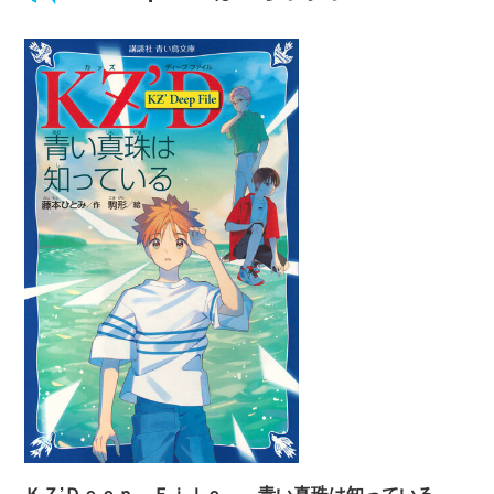
ＫＺ’Ｄｅｅｐ Ｆｉｌｅ 青い真珠は知っている