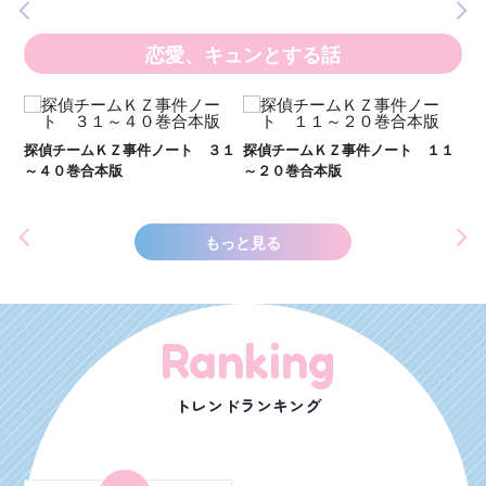
恋愛、キュンとする話
い
し
２１
探偵チームＫＺ事件ノート ３１
探偵チームＫＺ事件ノート １１
世
～４０巻合本版
～２０巻合本版
もっと見る
Ranking
トレンドランキング