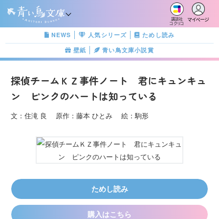
マイページ
講談社
コクリコ
NEWS
人気シリーズ
ためし読み
壁紙
青い鳥文庫小説賞
探偵チームＫＺ事件ノート 君にキュンキュ
ン ピンクのハートは知っている
文：住滝 良 原作：藤本 ひとみ 絵：駒形
ためし読み
購入はこちら