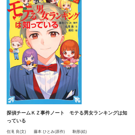
探偵チームＫＺ事件ノート モテる男女ランキングは知
っている
住滝 良(文) 藤本 ひとみ(原作) 駒形(絵)