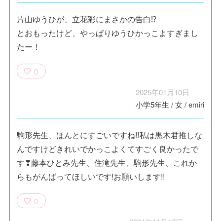
片山ゆうひが、立花彩にまさかの告白⁉
とおもったけど、やっぱりゆうひかっこよすぎまし
たー！
0
2025年01月10日
小学5年生
/
女
/
emiri
駒形先生、ほんとにすごいですね!!私は黒木君推しな
んですけどきれいでかっこよくてすごく良かったで
す❣藤本ひとみ先生、住滝先生、駒形先生、これか
らもがんばってほしいです!お願いします!!
0