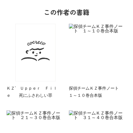
この作者の書籍
ＫＺ’ Ｕｐｐｅｒ Ｆｉｌ
探偵チームＫＺ事件ノート
ｅ 死にふさわしい罪
１～１０巻合本版