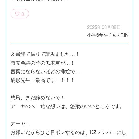
0
2025年08月08日
小学6年生
/
女
/
RIN
図書館で借りて読みました…！
教養会議の時の黒木君が…！
言葉にならないほどの挿絵で…
駒形先生！最高ですー！！！
悠飛、まだ諦めないで！
アーヤのへ一途な想いは、悠飛のいいところです。
アーヤ！
お願いだからひと目ボレするのは、KZメンバーにし