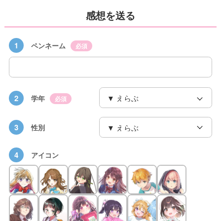
感想を送る
1
ペンネーム
必須
2
学年
必須
3
性別
4
アイコン