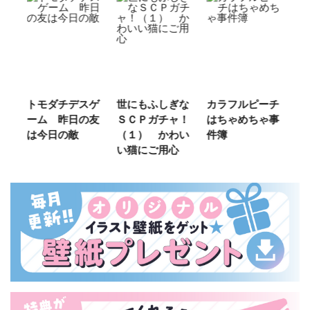
ゲ
世にもふしぎな
カラフルピーチ
長浜高校水族館
悪
友
ＳＣＰガチャ！
はちゃめちゃ事
部！
め
（１） かわい
件簿
（
い猫にご用心