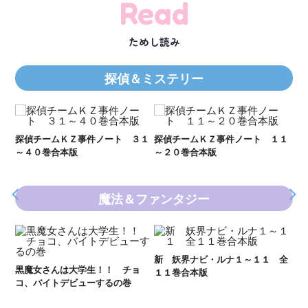
Read
ためし読み
探偵＆ミステリー
２１
探偵チームＫＺ事件ノート ３１
探偵チームＫＺ事件ノート １１
Ｋ
～４０巻合本版
～２０巻合本版
数
魔法＆ファンタジー
妖
全
新 妖界ナビ・ルナ１～１１ 全
黒魔女さんは大学生！！ チョ
１１巻合本版
いま
コ、バイトデビューするの巻
の異