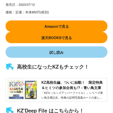
発売日：
2023/07/12
価格：
定価：本体860円(税別)
Amazonで見る
楽天BOOKSで見る
試し読み
高校生になったKZもチェック！
KZ高校生編、ついに始動！ 限定特典
＆ヒミツの参加企画も!? - 青い鳥文庫
「KZ’U（カッズアッパーファイル）」シリーズ青
い鳥文庫記念。特典の証明写真風カードの楽しみ
方と、本の購入者だけがアクセスできる秘密のサ
イトを紹介します。
KZ'Deep File はこちらから！